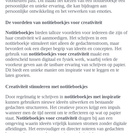
voorkeuren past. Dit maakt het kiezen van een notitieboekje een
persoonlijke en unieke ervaring, die kan bijdragen aan
persoonlijke ontwikkeling en het verwerken van emoties.
De voordelen van notitieboekjes voor creativiteit
Notitieboekjes
bieden talloze voordelen voor iedereen die zijn of
haar creativiteit wil aanmoedigen. Het schrijven in een
notitieboekje stimuleert niet alleen de gedachtenstroom, maar
bevordert ook een dieper begrip van ideeën en concepten. Het
gebruik van
notitieboekjes voor creativiteit
maakt een
onderscheid tussen digitaal en fysiek werk, waarbij velen de
voorkeur geven aan de tastbare ervaring van schrijven op papier.
Dit biedt een unieke manier om inspiratie vast te leggen en te
laten groeien.
Creativiteit stimuleren met notitieboekjes
Door regelmatig te schrijven in
notitieboekjes met inspiratie
kunnen gebruikers nieuwe ideeën uitwerken en bestaande
gedachten structureren. Het creatieve proces krijgt een impuls
wanneer men de tijd neemt om te reflecteren op wat op papier
staat.
Notitieboekjes voor creativiteit
dragen bij aan een
omgeving waarin ideeën vrijelijk kunnen stromen zonder digitale
afleidingen. Het eenvoudiger en directer noteren van gedachten