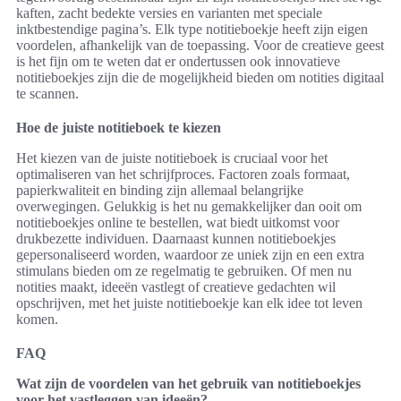
kaften, zacht bedekte versies en varianten met speciale
inktbestendige pagina’s. Elk type notitieboekje heeft zijn eigen
voordelen, afhankelijk van de toepassing. Voor de creatieve geest
is het fijn om te weten dat er ondertussen ook innovatieve
notitieboekjes zijn die de mogelijkheid bieden om notities digitaal
te scannen.
Hoe de juiste notitieboek te kiezen
Het kiezen van de juiste notitieboek is cruciaal voor het
optimaliseren van het schrijfproces. Factoren zoals formaat,
papierkwaliteit en binding zijn allemaal belangrijke
overwegingen. Gelukkig is het nu gemakkelijker dan ooit om
notitieboekjes online te bestellen, wat biedt uitkomst voor
drukbezette individuen. Daarnaast kunnen notitieboekjes
gepersonaliseerd worden, waardoor ze uniek zijn en een extra
stimulans bieden om ze regelmatig te gebruiken. Of men nu
notities maakt, ideeën vastlegt of creatieve gedachten wil
opschrijven, met het juiste notitieboekje kan elk idee tot leven
komen.
FAQ
Wat zijn de voordelen van het gebruik van notitieboekjes
voor het vastleggen van ideeën?