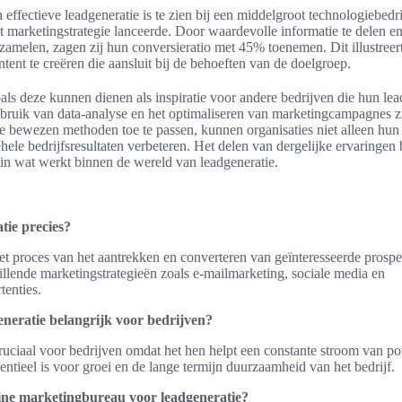
effectieve leadgeneratie is te zien bij een middelgroot technologiebedri
t marketingstrategie lanceerde. Door waardevolle informatie te delen en
zamelen, zagen zij hun conversieratio met 45% toenemen. Dit illustreert
ntent te creëren die aansluit bij de behoeften van de doelgroep.
ls deze kunnen dienen als inspiratie voor andere bedrijven die hun lea
bruik van data-analyse en het optimaliseren van marketingcampagnes zi
e bewezen methoden toe te passen, kunnen organisaties niet alleen hun 
ele bedrijfsresultaten verbeteren. Het delen van dergelijke ervaringen 
 in wat werkt binnen de wereld van leadgeneratie.
tie precies?
et proces van het aantrekken en converteren van geïnteresseerde prospec
illende marketingstrategieën zoals e-mailmarketing, sociale media en
enties.
neratie belangrijk voor bedrijven?
ruciaal voor bedrijven omdat het hen helpt een constante stroom van pot
ntieel is voor groei en de lange termijn duurzaamheid van het bedrijf.
ine marketingbureau voor leadgeneratie?