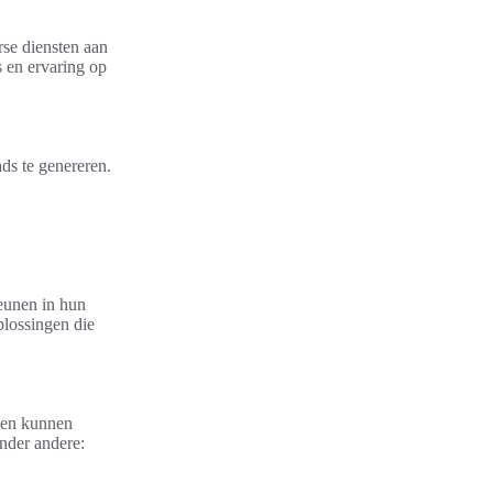
rse diensten aan
s en ervaring op
ds te genereren.
eunen in hun
lossingen die
ven kunnen
onder andere: