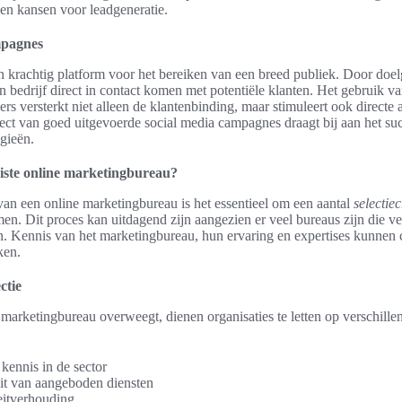
 en kansen voor leadgeneratie.
mpagnes
n krachtig platform voor het bereiken van een breed publiek. Door doel
bedrijf direct in contact komen met potentiële klanten. Het gebruik va
ers versterkt niet alleen de klantenbinding, maar stimuleert ook directe 
fect van goed uitgevoerde social media campagnes draagt bij aan het su
egieën.
juiste online marketingbureau?
 van een online marketingbureau is het essentieel om een aantal
selectiec
n. Dit proces kan uitdagend zijn aangezien er veel bureaus zijn die ve
n. Kennis van het marketingbureau, hun ervaring en expertises kunnen c
ken.
ctie
arketingbureau overweegt, dienen organisaties te letten op verschille
kennis in de sector
eit van aangeboden diensten
teitverhouding