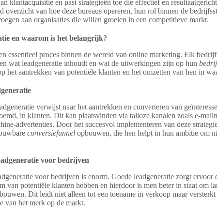
an klantacquisitie en past strategieën toe die effectief en resultaatgericht 
id overzicht van hoe deze bureaus opereren, hun rol binnen de bedrijfsst
oegen aan organisaties die willen groeien in een competitieve markt.
atie en waarom is het belangrijk?
en essentieel proces binnen de wereld van online marketing. Elk bedrij
pen wat leadgeneratie inhoudt en wat de uitwerkingen zijn op hun
bedri
op het aantrekken van potentiële klanten en het omzetten van hen in waa
dgeneratie
adgeneratie verwijst naar het aantrekken en converteren van geïnteresse
emd, in klanten. Dit kan plaatsvinden via talloze kanalen zoals e-mailm
ine-advertenties. Door het succesvol implementeren van deze strateg
trouwbare
conversiefunnel
opbouwen, die hen helpt in hun ambitie om n
eadgeneratie voor bedrijven
dgeneratie voor bedrijven is enorm. Goede leadgeneratie zorgt ervoor d
m van potentiële klanten hebben en hierdoor is men beter in staat om l
bouwen. Dit leidt niet alleen tot een toename in verkoop maar versterkt
ie van het merk op de markt.