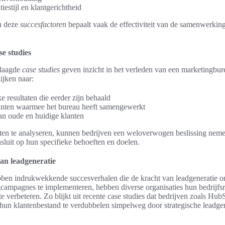
estijl en klantgerichtheid
n deze
succesfactoren
bepaalt vaak de effectiviteit van de samenwerkin
se studies
slaagde
case studies
geven inzicht in het verleden van een marketingbure
ijken naar:
 resultaten die eerder zijn behaald
anten waarmee het bureau heeft samengewerkt
n oude en huidige klanten
en te analyseren, kunnen bedrijven een weloverwogen beslissing neme
sluit op hun specifieke behoeften en doelen.
an leadgeneratie
bben indrukwekkende succesverhalen die de kracht van leadgeneratie o
gcampagnes te implementeren, hebben diverse organisaties hun bedrijfsr
te verbeteren. Zo blijkt uit recente case studies dat bedrijven zoals H
 hun klantenbestand te verdubbelen simpelweg door strategische leadge