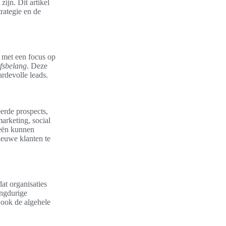
zijn. Dit artikel
rategie en de
f met een focus op
jfsbelang
. Deze
rdevolle leads.
erde prospects,
arketing, social
ieën kunnen
ieuwe klanten te
at organisaties
angdurige
 ook de algehele