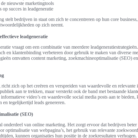
 de nieuwste marketingtools
s op succes in leadgeneratie
stelt bedrijven in staat om zich te concentreren op hun core business, 
twoordelijkheden op zich neemt.
effectieve leadgeneratie
eratie vraagt om een combinatie van meerdere leadgeneratiestrategieën
ch en klantenbinding verbeteren door gebruik te maken van diverse m
ategieën omvatten content marketing, zoekmachineoptimalisatie (SEO) en
ng
richt zich op het creëren en verspreiden van waardevolle en relevante 
 publiek aan te trekken, maar versterkt ook de band met bestaande klan
, informatieve video’s en waardevolle social media posts aan te bieden, 
n en tegelijkertijd leads genereren.
malisatie (SEO)
l onderdeel van online marketing. Het zorgt ervoor dat bedrijven beter z
r optimalisatie van webpagina’s, het gebruik van relevante zoekwoord
dtijden, kunnen organisaties hun positie in de zoekresultaten verhogen. 