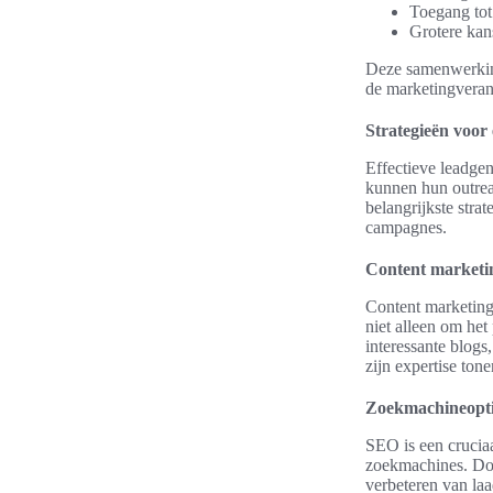
Toegang tot
Grotere kan
Deze samenwerking 
de marketingveran
Strategieën voor 
Effectieve leadgen
kunnen hun outrea
belangrijkste str
campagnes.
Content marketi
Content marketing 
niet alleen om het
interessante blogs
zijn expertise tone
Zoekmachineopti
SEO is een cruciaa
zoekmachines. Doo
verbeteren van laa