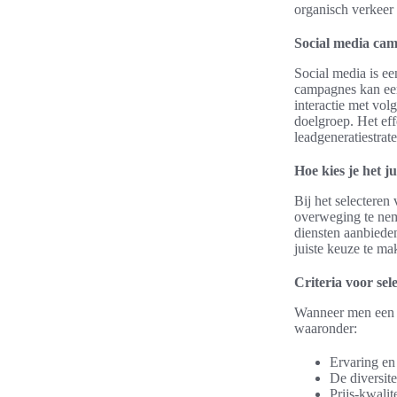
organisch verkeer
Social media ca
Social media is ee
campagnes kan een 
interactie met volg
doelgroep. Het ef
leadgeneratiestrat
Hoe kies je het 
Bij het selecteren
overweging te neme
diensten aanbiede
juiste keuze te ma
Criteria voor sele
Wanneer men een m
waaronder:
Ervaring en 
De diversit
Prijs-kwali