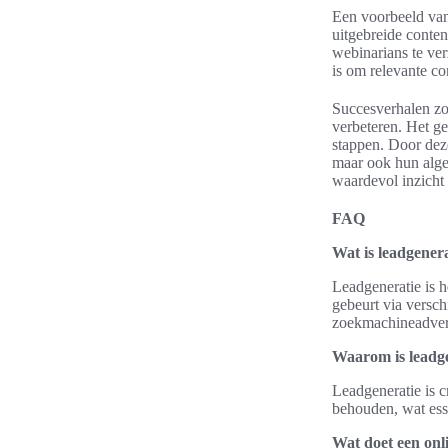
Een voorbeeld van 
uitgebreide conten
webinarians te ver
is om relevante co
Succesverhalen zoa
verbeteren. Het ge
stappen. Door dez
maar ook hun algeh
waardevol inzicht
FAQ
Wat is leadgenera
Leadgeneratie is h
gebeurt via versch
zoekmachineadvert
Waarom is leadge
Leadgeneratie is c
behouden, wat esse
Wat doet een onl