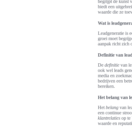
begrijpt de kunst v
biedt een uitgebre
waarde die ze toev
Wat is leadgener
Leadgeneratie is e
groei moet begrij
aanpak richt zich 
Definitie van lea
De
definitie
van le
ook wel leads geno
media en zoekmach
bedrijven een be
bereiken.
Het belang van l
Het
belang
van lea
een continue stroo
klantrelaties
op te 
waarde en reputat