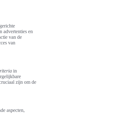
gerichte
n advertenties en
actie van de
cces van
riteria
in
rgelijkbare
ruciaal zijn om de
nde aspecten,