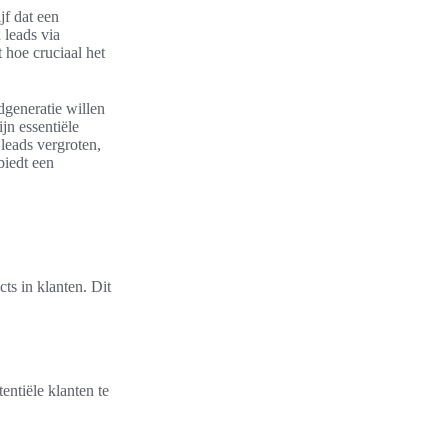
jf dat een
 leads via
 hoe cruciaal het
dgeneratie willen
jn essentiële
leads vergroten,
biedt een
ts in klanten. Dit
entiële klanten te