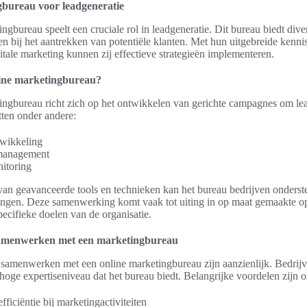
bureau voor leadgeneratie
ngbureau speelt een cruciale rol in leadgeneratie. Dit bureau biedt dive
en bij het aantrekken van potentiële klanten. Met hun uitgebreide kenni
itale marketing kunnen zij effectieve strategieën implementeren.
line marketingbureau?
ingbureau richt zich op het ontwikkelen van gerichte campagnes om lea
ten onder andere:
twikkeling
anagement
nitoring
van geavanceerde tools en technieken kan het bureau bedrijven onderst
ngen. Deze samenwerking komt vaak tot uiting in op maat gemaakte op
specifieke doelen van de organisatie.
amenwerken met een marketingbureau
samenwerken met een online marketingbureau zijn aanzienlijk. Bedrij
 hoge expertiseniveau dat het bureau biedt. Belangrijke voordelen zijn 
ficiëntie bij marketingactiviteiten