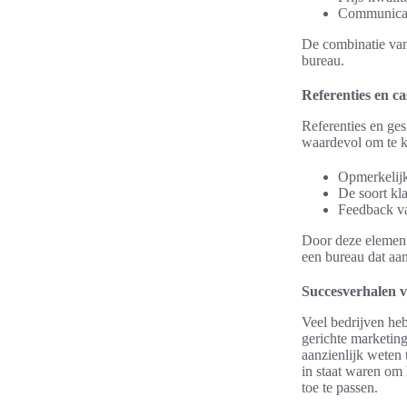
Communicati
De combinatie va
bureau.
Referenties en ca
Referenties en ge
waardevol om te k
Opmerkelijke
De soort kl
Feedback va
Door deze element
een bureau dat aan
Succesverhalen v
Veel bedrijven he
gerichte marketin
aanzienlijk weten 
in staat waren om
toe te passen.