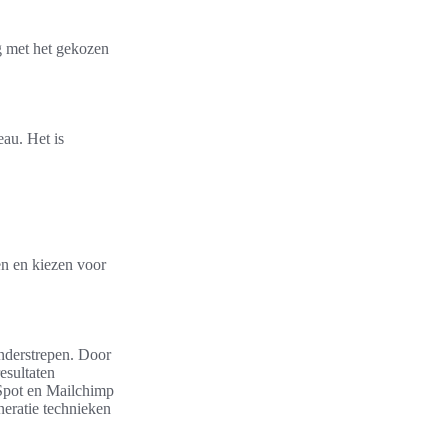
g met het gekozen
au. Het is
n en kiezen voor
nderstrepen. Door
esultaten
ubSpot en Mailchimp
neratie technieken