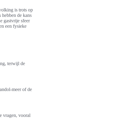
olking is trots op
rs hebben de kans
 gastvrije sfeer
en een fysieke
g, terwijl de
andol-meer of de
e vragen, vooral