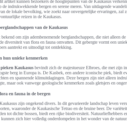
n dit artikel kunnen bezoekers de hoogtepunten van de Kaukasus verken
op de indrukwekkende bergen en serene meren. Van uitdagende wandeli
van de lokale bevolking, wie zoekt naar onvergetelijke ervaringen, zal 
ontuurlijke reizen in de Kaukasus.
berglandschappen van de Kaukasus
 bekend om zijn adembenemende berglandschappen, die niet alleen de
e diversiteit van flora en fauna omvatten. Dit gebergte vormt een unie
bers aantrekt en uitnodigt tot ontdekking.
en hun unieke kenmerken
 pieken Kaukasus
bevindt zich de majestueuze Elbroes, die met zijn
ogste berg in Europa is. De Kasbek, een andere iconische piek, biedt e
zichten en spannende klimuitdagingen. Deze bergen zijn niet alleen ind
e, maar ook vanwege geologische kenmerken zoals gletsjers en ongere
lora en fauna in de bergen
Kaukasus zijn ongekend divers. In dit gevarieerde landschap leven vers
orten, waaronder de Kaukasische Tetrao en de bruine beer. De variëtei
en tot dichte bossen, biedt een rijke biodiversiteit. Natuurliefhebbers e
n kunnen zich hier volledig onderdompelen in het wonder van de natuur