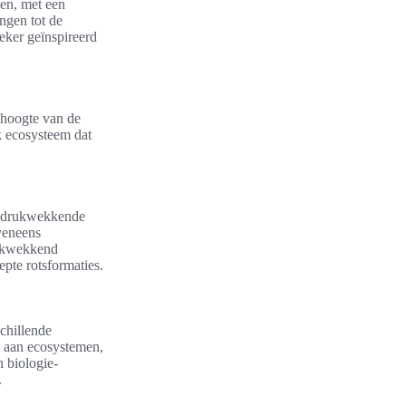
nen, met een
ngen tot de
zeker geïnspireerd
 hoogte van de
k ecosysteem dat
 indrukwekkende
veneens
rukwekkend
pte rotsformaties.
chillende
t aan ecosystemen,
n biologie-
.