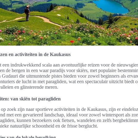
zen en activiteiten in de Kaukasus
 een indrukwekkend scala aan avontuurlijke reizen voor de nieuwsgierig
en de bergen in een waar paradijs voor skiërs, met populaire bestemmi
Gudauri die uitmuntende pistes bieden voor zowel beginners als ervare
uriers de lucht in met paragliden, wat een spectaculair uitzicht biedt 
leien en glinsterende meren.
eiten: van skiën tot paragliden
op zoek zijn naar sportieve activiteiten in de Kaukasus, zijn er eindel
end met een gevarieerd landschap, ideaal voor zowel wintersport als zo
ragliden, kunnen bezoekers ook fietsen, wandelen en zelfs bergbeklimme
ieke natuurlijke schoonheid en de frisse berglucht.
ies van de lokale bevolking