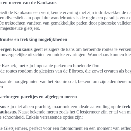
n en meren van de Kaukasus
iedt de Kaukasus een verrijkende ervaring met zijn indrukwekkende na
n diversiteit aan populaire wandelroutes is de regio een paradijs voor 
De trektochten variëren van gemakkelijke paden door pittoreske valleien
 majestueuze gletsjers.
routes en trekking mogelijkheden
bergen Kaukasus
geeft reizigers de kans om beroemde routes te verke
 onvergetelijke uitzichten en unieke ervaringen. Wandelaars kunnen ki
r Kazbek, met zijn imposante pieken en bloeiende flora.
de routes rondom de gletsjers van de Elbroes, die zowel ervaren als be
naar de hoogtepunten van het Sochiro-dal, bekend om zijn adembenem
en.
erborgen pareltjes en afgelegen meren
sus
zijn niet alleen prachtig, maar ook een ideale aanvulling op de
trek
aukasus.
Naast bekende meren zoals het Gletsjermeer zijn er tal van 
 schoonheid. Enkele verrassende opties zijn:
se Gletsjermeer, perfect voor een fotomoment en een moment van reflect