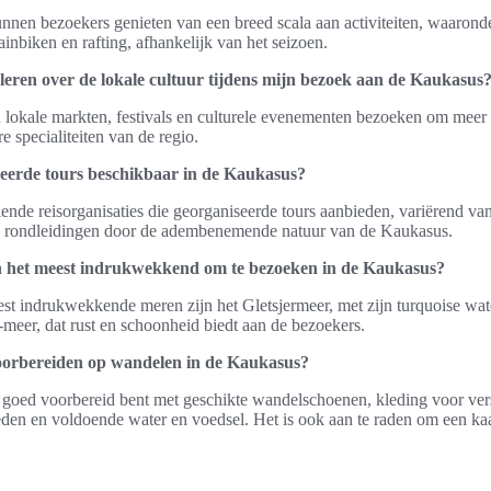
nnen bezoekers genieten van een breed scala aan activiteiten, waaronde
inbiken en rafting, afhankelijk van het seizoen.
leren over de lokale cultuur tijdens mijn bezoek aan de Kaukasus
lokale markten, festivals en culturele evenementen bezoeken om meer t
ire specialiteiten van de regio.
seerde tours beschikbaar in de Kaukasus?
illende reisorganisaties die georganiseerde tours aanbieden, variërend va
ele rondleidingen door de adembenemende natuur van de Kaukasus.
n het meest indrukwekkend om te bezoeken in de Kaukasus?
st indrukwekkende meren zijn het Gletsjermeer, met zijn turquoise wate
meer, dat rust en schoonheid biedt aan de bezoekers.
oorbereiden op wandelen in de Kaukasus?
e goed voorbereid bent met geschikte wandelschoenen, kleding voor ver
en en voldoende water en voedsel. Het is ook aan te raden om een ka