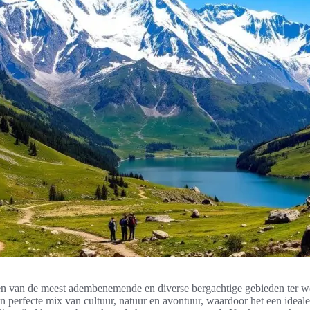
n van de meest adembenemende en diverse bergachtige gebieden ter we
n perfecte mix van cultuur, natuur en avontuur, waardoor het een ideal