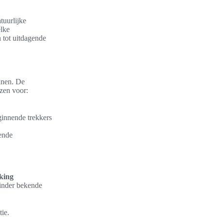
tuurlijke
elke
 tot uitdagende
nnen. De
ezen voor:
ginnende trekkers
ende
king
minder bekende
ie.