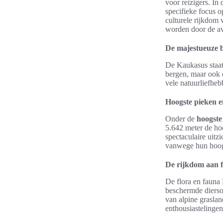
voor reizigers. I
specifieke focus 
culturele rijkdom 
worden door de av
De majestueuze 
De Kaukasus staat
bergen, maar ook d
vele natuurliefheb
Hoogste pieken 
Onder de
hoogste
5.642 meter de ho
spectaculaire uit
vanwege hun hoogt
De rijkdom aan f
De flora en fauna 
beschermde dierso
van alpine grasland
enthousiastelinge