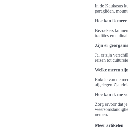
In de Kaukasus ku
paragliden, mounta
Hoe kan ik meer 
Bezoekers kunnen 
tradities en culina
Zijn er georgani
Ja, er zijn versch
reizen tot cultur
Welke meren zij
Enkele van de mee
afgelegen Zjandol-
Hoe kan ik me v
Zorg ervoor dat j
weersomstandighed
nemen.
Meer artikelen