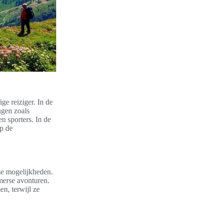
e reiziger. In de
ngen zoals
n sporters. In de
op de
oze mogelijkheden.
merse avonturen.
n, terwijl ze