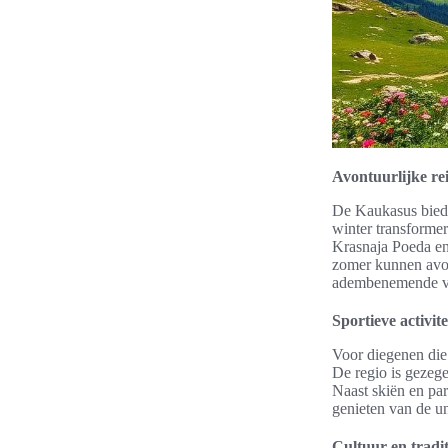
Avontuurlijke rei
De Kaukasus biedt
winter transformer
Krasnaja Poeda en 
zomer kunnen avont
adembenemende val
Sportieve activit
Voor diegenen die 
De regio is gezeg
Naast skiën en pa
genieten van de un
Cultuur en tradit