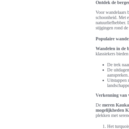
Ontdek de berge
Voor wandelaars b
schoonheid. Met ee
natuurliefhebber. 
stijgingen rond de
Populaire wandel
Wandelen in de 
klassiekers bieden
De trek naa
De uitdagen
aanspreken.
Uitstappen 
landschapp
Verkenning van v
De
meren Kauka
mogelijkheden K
plekken met serene
Het turquoi