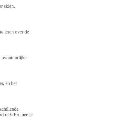
r skiën,
?
e leren over de
n avontuurlijke
r, en het
schillende
art of GPS mee te