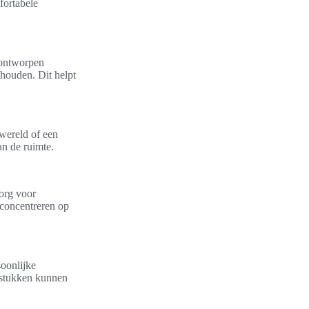
fortabele
 ontworpen
houden. Dit helpt
wereld of een
an de ruimte.
Zorg voor
 concentreren op
soonlijke
ststukken kunnen