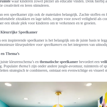
 ruimte
waar kinderen zowel plezier als educatie vinden. Denk hierbij 
ie creativiteit en leren stimuleren.
van een speelkamer zijn ook de materialen belangrijk. Zachte stoffen en 
fortabele zitzakken en lage tafels, zorgen voor zowel veiligheid als co
er een ideale plek voor kinderen om te verkennen en te groeien.
 Kleurrijke Speelkamer
n een inspirerende speelkamer is het belangrijk om de juiste basis te leg
armonieuze
kleurpaletten voor speelkamers
en het integreren van uitnod
 en Thema’s
 juiste kleurenschema’s en
thematische speelkamer
bevordert een
veil
g. Populaire
thema’s
zijn onder andere jungle-avontuur, ruimtereis of s
etten strategisch te combineren, ontstaat een evenwichtige en visueel 