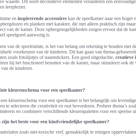
ve waarde. Dit soort decoratieve elementen veranderen een eenvoudige
en leerplezier.
slimme en
inspirerende accessoires
kan de speelkamer naar een hoger n
bergdozen en planken met karakter, die niet alleen praktisch zijn maar
spect van de kamer. Deze opbergmogelijkheden zorgen ervoor dat de ka
r veel speelgoed aanwezig is.
eren van de speelruimte, is het van belang om rekening te houden met 
iduele voorkeuren van de kinderen. Dit kan gaan van thema-gebaseerde
en zoals fotolijstjes of naamstickers. Een goed uitgedachte,
creatieve 
alleen bij het functioneel benutten van de kamer, maar stimuleert ook de
r van de kinderen.
juiste kleurenschema voor een speelkamer?
n een kleurenschema voor een speelkamer is het belangrijk om levendig
n te selecteren die creativiteit en rust bevorderen. Probeer thema’s zoa
imtereis en combineer verschillende kleurenpaletten voor een speelse uit
 zijn het beste voor een kindvriendelijke speelkamer?
aterialen zoals niet-toxische verf, gemakkelijk te reinigen oppervlakten