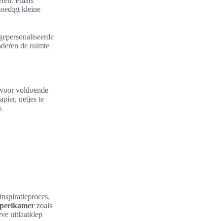
ren. Plaats
oedigt kleine
gepersonaliseerde
deren de ruimte
g voor voldoende
pier, netjes te
.
nspiratieproces,
speelkamer
zoals
ve uitlaatklep