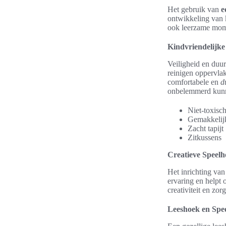
Het gebruik van
e
ontwikkeling van k
ook leerzame mom
Kindvriendelijke
Veiligheid en duur
reinigen oppervla
comfortabele en
d
onbelemmerd kunne
Niet-toxisch
Gemakkelijk
Zacht tapijt
Zitkussens
Creatieve Speel
Het inrichting va
ervaring en helpt
creativiteit en zor
Leeshoek en Spe