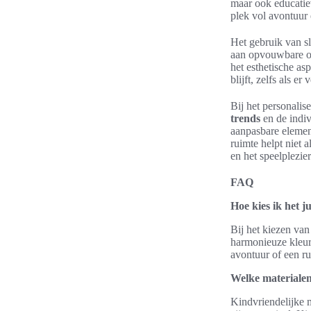
maar ook educatie
plek vol avontuur 
Het gebruik van 
aan opvouwbare op
het esthetische a
blijft, zelfs als e
Bij het personalis
trends
en de indiv
aanpasbare element
ruimte helpt niet 
en het speelplezie
FAQ
Hoe kies ik het 
Bij het kiezen va
harmonieuze kleure
avontuur of een ru
Welke materialen
Kindvriendelijke m