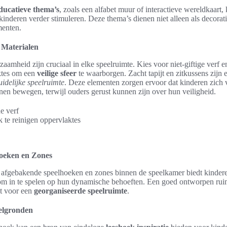
ducatieve thema’s
, zoals een alfabet muur of interactieve wereldkaart, 
inderen verder stimuleren. Deze thema’s dienen niet alleen als decorat
enten.
 Materialen
zaamheid zijn cruciaal in elke speelruimte. Kies voor niet-giftige verf 
ktes om een
veilige sfeer
te waarborgen. Zacht tapijt en zitkussens zijn 
uidelijke speelruimte
. Deze elementen zorgen ervoor dat kinderen zich v
n bewegen, terwijl ouders gerust kunnen zijn over hun veiligheid.
e verf
 te reinigen oppervlaktes
hoeken en Zones
n afgebakende speelhoeken en zones binnen de speelkamer biedt kinder
 om in te spelen op hun dynamische behoeften. Een goed ontworpen ruim
gt voor een
georganiseerde speelruimte
.
elgronden