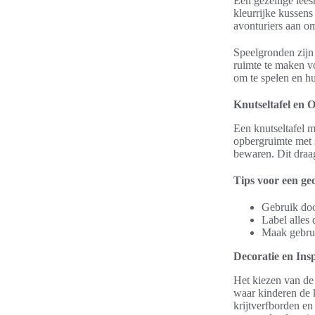
Een gezellige lee
kleurrijke kussen
avonturiers aan o
Speelgronden zijn
ruimte te maken vo
om te spelen en hu
Knutseltafel en 
Een knutseltafel 
opbergruimte met
bewaren. Dit draa
Tips voor een ge
Gebruik doo
Label alles
Maak gebrui
Decoratie en Ins
Het kiezen van de 
waar kinderen de k
krijtverfborden en