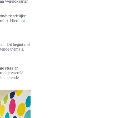
aan wereldkaarten
kindvriendelijke
mfort. Hierdoor
gen. Dit begint met
igende thema’s.
ige sfeer
en
prookjeswereld.
stimulerende