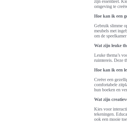
zijn essentieel. K
omgeving te creër
Hoe kan ik een g
Gebruik slimme o
meubels met ingeb
om de speelkamer n
Wat zijn leuke t
Leuke thema’s voo
ruimtereis. Deze t
Hoe kan ik een l
Creëer een gezell
comfortabele zitpl
hun boeken en ver
Wat zijn creatie
Kies voor interact
tekeningen. Educat
ook een mooie toe