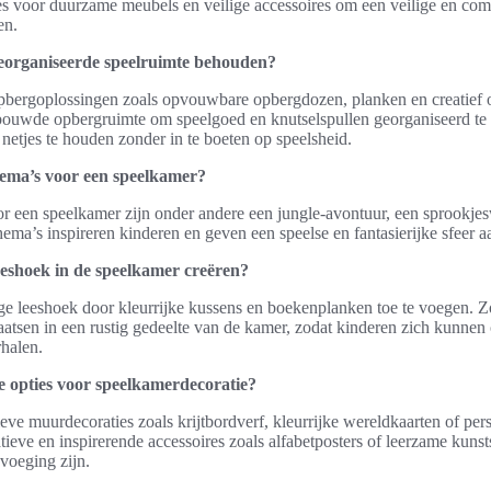
ies voor duurzame meubels en veilige accessoires om een veilige en com
en.
eorganiseerde speelruimte behouden?
pbergoplossingen zoals opvouwbare opbergdozen, planken en creatief
ouwde opbergruimte om speelgoed en knutselspullen georganiseerd te 
etjes te houden zonder in te boeten op speelsheid.
hema’s voor een speelkamer?
r een speelkamer zijn onder andere een jungle-avontuur, een sprookjes
hema’s inspireren kinderen en geven een speelse en fantasierijke sfeer a
eeshoek in de speelkamer creëren?
ige leeshoek door kleurrijke kussens en boekenplanken toe te voegen. 
aatsen in een rustig gedeelte van de kamer, zodat kinderen zich kunnen
halen.
ve opties voor speelkamerdecoratie?
ieve muurdecoraties zoals krijtbordverf, kleurrijke wereldkaarten of per
ieve en inspirerende accessoires zoals alfabetposters of leerzame kun
voeging zijn.