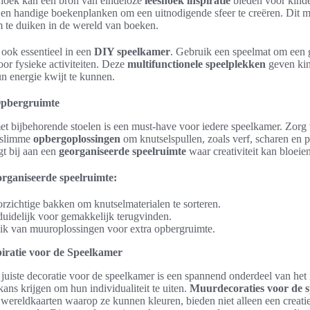
shoek kan een bron van eindeloze
leeshoek inspiratie
bieden voor kinde
s en handige boekenplanken om een uitnodigende sfeer te creëren. Dit m
m te duiken in de wereld van boeken.
 ook essentieel in een
DIY speelkamer
. Gebruik een speelmat om een 
or fysieke activiteiten. Deze
multifunctionele speelplekken
geven kin
n energie kwijt te kunnen.
Opbergruimte
met bijbehorende stoelen is een must-have voor iedere speelkamer. Zor
 slimme
opbergoplossingen
om knutselspullen, zoals verf, scharen en pa
gt bij aan een
georganiseerde speelruimte
waar creativiteit kan bloeien
organiseerde speelruimte:
rzichtige bakken om knutselmaterialen te sorteren.
 duidelijk voor gemakkelijk terugvinden.
k van muuroplossingen voor extra opbergruimte.
piratie voor de Speelkamer
juiste decoratie voor de speelkamer is een spannend onderdeel van het i
ans krijgen om hun individualiteit te uiten.
Muurdecoraties voor de 
 wereldkaarten waarop ze kunnen kleuren, bieden niet alleen een creatie