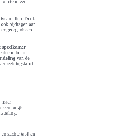
 ruimte in een
iveau tillen. Denk
 ook bijdragen aan
mer georganiseerd
de
speelkamer
 decoratie tot
indeling
van de
 verbeeldingskracht
e maar
ls een jungle-
straling.
 en zachte tapijten