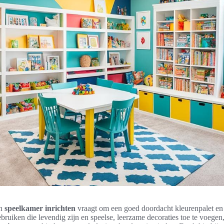
en
speelkamer inrichten
vraagt om een goed doordacht kleurenpalet en
bruiken die levendig zijn en speelse, leerzame decoraties toe te voegen,