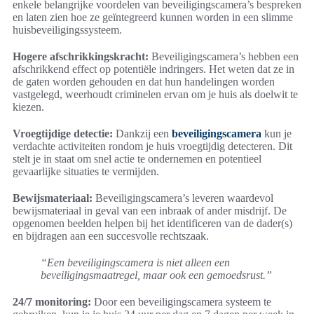
enkele belangrijke voordelen van beveiligingscamera’s bespreken
en laten zien hoe ze geïntegreerd kunnen worden in een slimme
huisbeveiligingssysteem.
Hogere afschrikkingskracht:
Beveiligingscamera’s hebben een
afschrikkend effect op potentiële indringers. Het weten dat ze in
de gaten worden gehouden en dat hun handelingen worden
vastgelegd, weerhoudt criminelen ervan om je huis als doelwit te
kiezen.
Vroegtijdige detectie:
Dankzij een
beveiligingscamera
kun je
verdachte activiteiten rondom je huis vroegtijdig detecteren. Dit
stelt je in staat om snel actie te ondernemen en potentieel
gevaarlijke situaties te vermijden.
Bewijsmateriaal:
Beveiligingscamera’s leveren waardevol
bewijsmateriaal in geval van een inbraak of ander misdrijf. De
opgenomen beelden helpen bij het identificeren van de dader(s)
en bijdragen aan een succesvolle rechtszaak.
“Een beveiligingscamera is niet alleen een
beveiligingsmaatregel, maar ook een gemoedsrust.”
24/7 monitoring:
Door een beveiligingscamera systeem te