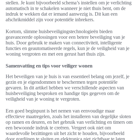
stellen. Je kunt bijvoorbeeld schema’s instellen om je verlichting
automatisch in te schakelen wanneer je niet thuis bent, om de
indruk te wekken dat er iemand aanwezig is. Dit kan een
afschrikmiddel zijn voor potentiële inbrekers.
Kortom, slimme huisbeveiligingstechnologieën bieden
geavanceerde oplossingen voor een betere beveiliging van je
huis. Door gebruik te maken van connectiviteit, intelligente
functies en geautomatiseerde regels, kun je de veiligheid van je
woning vergroten en met een gerust hart thuis zijn.
Samenvatting en tips voor veiliger wonen
Het beveiligen van je huis is van essentieel belang om jezelf, je
gezin en je eigendommen te beschermen tegen potentiële
gevaren. In dit artikel hebben we verschillende aspecten van
huisbeveiliging besproken en handige tips gegeven om de
veiligheid van je woning te vergroten.
Een goed beginpunt is het nemen van eenvoudige maar
effectieve maatregelen, zoals het installeren van degelijke sloten
op ramen en deuren, en het gebruik van verlichting en timers om
een bewoonde indruk te creëren. Vergeet ook niet om
waardevolle bezittingen uit het zicht te houden, bijvoorbeeld
door gordijnen te sluiten en elektronica niet zichtbaar te laten