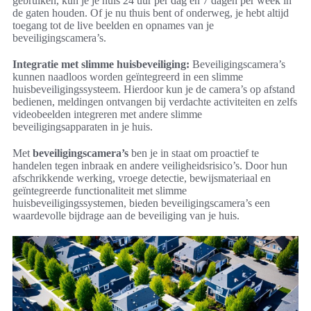
gebruiken, kun je je huis 24 uur per dag en 7 dagen per week in
de gaten houden. Of je nu thuis bent of onderweg, je hebt altijd
toegang tot de live beelden en opnames van je
beveiligingscamera’s.
Integratie met slimme huisbeveiliging:
Beveiligingscamera’s
kunnen naadloos worden geïntegreerd in een slimme
huisbeveiligingssysteem. Hierdoor kun je de camera’s op afstand
bedienen, meldingen ontvangen bij verdachte activiteiten en zelfs
videobeelden integreren met andere slimme
beveiligingsapparaten in je huis.
Met
beveiligingscamera’s
ben je in staat om proactief te
handelen tegen inbraak en andere veiligheidsrisico’s. Door hun
afschrikkende werking, vroege detectie, bewijsmateriaal en
geïntegreerde functionaliteit met slimme
huisbeveiligingssystemen, bieden beveiligingscamera’s een
waardevolle bijdrage aan de beveiliging van je huis.