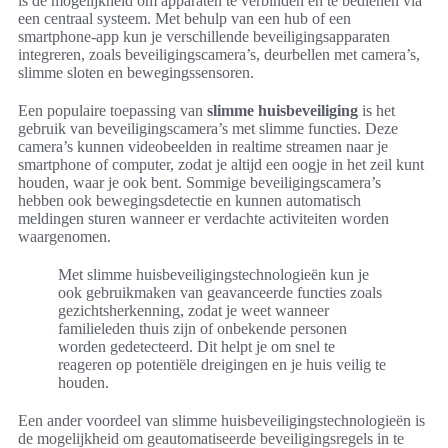
is de mogelijkheid om apparaten te verbinden en te bedienen via
een centraal systeem. Met behulp van een hub of een
smartphone-app kun je verschillende beveiligingsapparaten
integreren, zoals beveiligingscamera’s, deurbellen met camera’s,
slimme sloten en bewegingssensoren.
Een populaire toepassing van
slimme huisbeveiliging
is het
gebruik van beveiligingscamera’s met slimme functies. Deze
camera’s kunnen videobeelden in realtime streamen naar je
smartphone of computer, zodat je altijd een oogje in het zeil kunt
houden, waar je ook bent. Sommige beveiligingscamera’s
hebben ook bewegingsdetectie en kunnen automatisch
meldingen sturen wanneer er verdachte activiteiten worden
waargenomen.
Met slimme huisbeveiligingstechnologieën kun je
ook gebruikmaken van geavanceerde functies zoals
gezichtsherkenning, zodat je weet wanneer
familieleden thuis zijn of onbekende personen
worden gedetecteerd. Dit helpt je om snel te
reageren op potentiële dreigingen en je huis veilig te
houden.
Een ander voordeel van slimme huisbeveiligingstechnologieën is
de mogelijkheid om geautomatiseerde beveiligingsregels in te