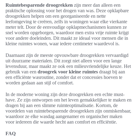
Ruimtebesparende droogrekken
zijn meer dan alleen een
praktische oplossing voor het drogen van was. Deze opklapbare
droogrekken helpen om een georganiseerde en nette
leefomgeving te creëren, zelfs in woningen waar elke vierkante
meter telt. Door de eenvoudige opklapmechanismen kunnen ze
snel worden opgeborgen, waardoor men extra vrije ruimte krijgt
voor andere doeleinden. Dit maakt ze ideaal voor mensen die in
kleine ruimtes wonen, waar iedere centimeter waardevol is.
Daarnaast zijn de meeste opvouwbare droogrekken vervaardigd
uit duurzame materialen. Dit zorgt niet alleen voor een lange
levensduur, maar maakt ze ook een milieuvriendelijke keuze. Het
gebruik van een
droogrek voor kleine ruimtes
draagt bij aan
een efficiënte wasroutine, zonder dat er concessies hoeven te
worden gedaan aan stijl of comfort.
In de moderne woning zijn deze droogrekken een echte must-
have. Ze zijn ontworpen om het leven gemakkelijker te maken en
dragen bij aan een slimme ruimteoptimalisatie. Kortom, de
voordelen van ruimtebesparende droogrekken zijn onmiskenbaar,
waardoor ze elke wasdag aangenamer en organischer maken
voor iedereen die waarde hecht aan comfort en efficiëntie.
FAQ