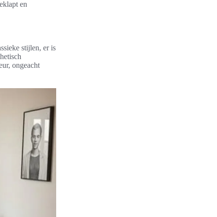
eklapt en
ieke stijlen, er is
thetisch
ieur, ongeacht