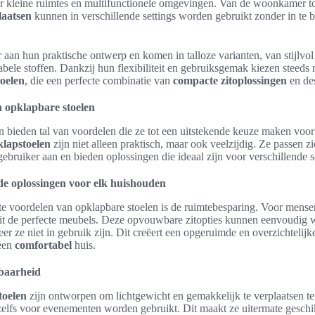
or kleine ruimtes en multifunctionele omgevingen. Van de woonkamer to
laatsen
kunnen in verschillende settings worden gebruikt zonder in te bo
 aan hun praktische ontwerp en komen in talloze varianten, van stijlvo
bele stoffen. Dankzij hun flexibiliteit en gebruiksgemak kiezen steed
oelen
, die een perfecte combinatie van
compacte zitoplossingen
en de
 opklapbare stoelen
n bieden tal van voordelen die ze tot een uitstekende keuze maken voor
klapstoelen
zijn niet alleen praktisch, maar ook veelzijdig. Ze passen z
ebruiker aan en bieden oplossingen die ideaal zijn voor verschillende s
e oplossingen voor elk huishouden
te voordelen van opklapbare stoelen is de ruimtebesparing. Voor mense
it de perfecte meubels. Deze opvouwbare zitopties kunnen eenvoudig
r ze niet in gebruik zijn. Dit creëert een opgeruimde en overzichtelij
 een
comfortabel
huis.
baarheid
toelen
zijn ontworpen om lichtgewicht en gemakkelijk te verplaatsen te
 zelfs voor evenementen worden gebruikt. Dit maakt ze uitermate gesch