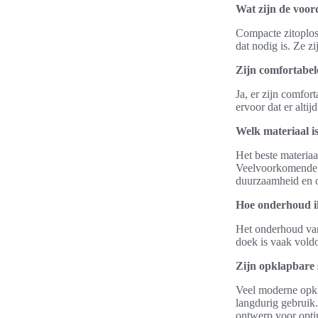
Wat zijn de voor
Compacte zitoplos
dat nodig is. Ze z
Zijn comfortabel
Ja, er zijn comfor
ervoor dat er altijd
Welk materiaal i
Het beste materiaa
Veelvoorkomende m
duurzaamheid en 
Hoe onderhoud i
Het onderhoud va
doek is vaak voldo
Zijn opklapbare 
Veel moderne opkl
langdurig gebruik.
ontwerp voor opti