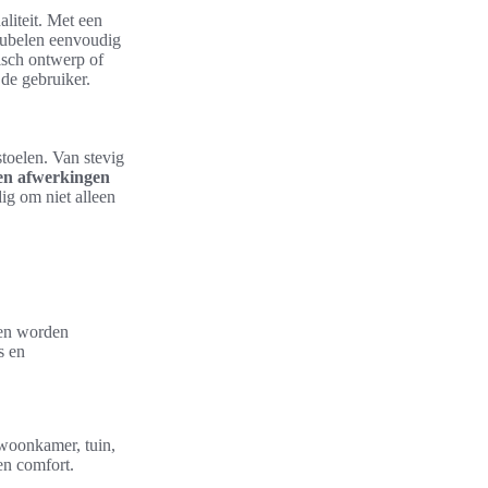
liteit. Met een
eubelen eenvoudig
isch ontwerp of
 de gebruiker.
toelen. Van stevig
en afwerkingen
ig om niet alleen
nen worden
s en
woonkamer, tuin,
 en comfort.