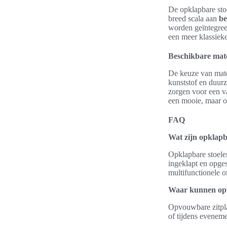
De opklapbare sto
breed scala aan
be
worden geïntegreer
een meer klassieke 
Beschikbare mat
De keuze van mater
kunststof en duurz
zorgen voor een va
een mooie, maar oo
FAQ
Wat zijn opklapb
Opklapbare stoele
ingeklapt en opges
multifunctionele 
Waar kunnen opv
Opvouwbare zitpla
of tijdens evenemen