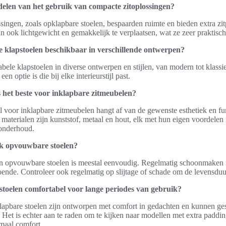
delen van het gebruik van compacte zitoplossingen?
singen, zoals opklapbare stoelen, bespaarden ruimte en bieden extra zi
ijn ook lichtgewicht en gemakkelijk te verplaatsen, wat ze zeer praktisc
e klapstoelen beschikbaar in verschillende ontwerpen?
tabele klapstoelen in diverse ontwerpen en stijlen, van modern tot klassi
 een optie is die bij elke interieurstijl past.
s het beste voor inklapbare zitmeubelen?
l voor inklapbare zitmeubelen hangt af van de gewenste esthetiek en func
aterialen zijn kunststof, metaal en hout, elk met hun eigen voordelen
onderhoud.
k opvouwbare stoelen?
n opvouwbare stoelen is meestal eenvoudig. Regelmatig schoonmaken 
ende. Controleer ook regelmatig op slijtage of schade om de levensduu
stoelen comfortabel voor lange periodes van gebruik?
apbare stoelen zijn ontworpen met comfort in gedachten en kunnen ges
 Het is echter aan te raden om te kijken naar modellen met extra padd
maal comfort.