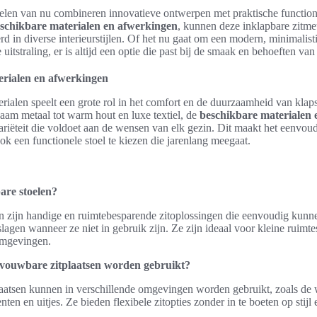
elen van nu combineren innovatieve ontwerpen met praktische functiona
schikbare materialen en afwerkingen
, kunnen deze inklapbare zitm
d in diverse interieurstijlen. Of het nu gaat om een modern, minimalist
uitstraling, er is altijd een optie die past bij de smaak en behoeften van
erialen en afwerkingen
ialen speelt een grote rol in het comfort en de duurzaamheid van klaps
aam metaal tot warm hout en luxe textiel, de
beschikbare materialen 
riëteit die voldoet aan de wensen van elk gezin. Dit maakt het eenvoud
k een functionele stoel te kiezen die jarenlang meegaat.
are stoelen?
n zijn handige en ruimtebesparende zitoplossingen die eenvoudig kun
lagen wanneer ze niet in gebruik zijn. Ze zijn ideaal voor kleine ruimte
omgevingen.
ouwbare zitplaatsen worden gebruikt?
atsen kunnen in verschillende omgevingen worden gebruikt, zoals de 
ten en uitjes. Ze bieden flexibele zitopties zonder in te boeten op stijl