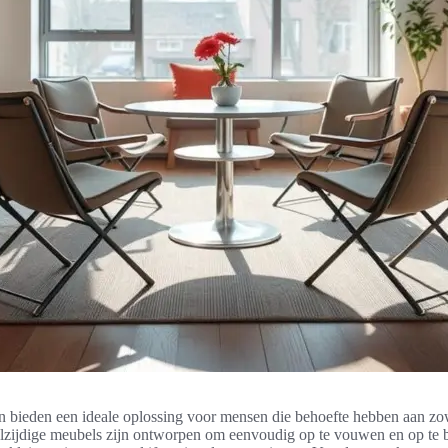
n bieden een ideale oplossing voor mensen die behoefte hebben aan zow
lzijdige meubels zijn ontworpen om eenvoudig op te vouwen en op te 