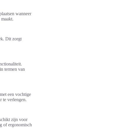
tplaatsen wanneer
h maakt.
ek. Dit zorgt
tionaliteit.
 in termen van
met een vochtige
r te verlengen.
chikt zijn voor
ing of ergonomisch