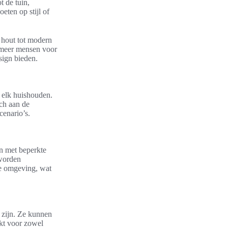
t de tuin,
eten op stijl of
l hout tot modern
s meer mensen voor
sign bieden.
 elk huishouden.
ich aan de
cenario’s.
n met beperkte
 worden
ke omgeving, wat
 zijn. Ze kunnen
ikt voor zowel