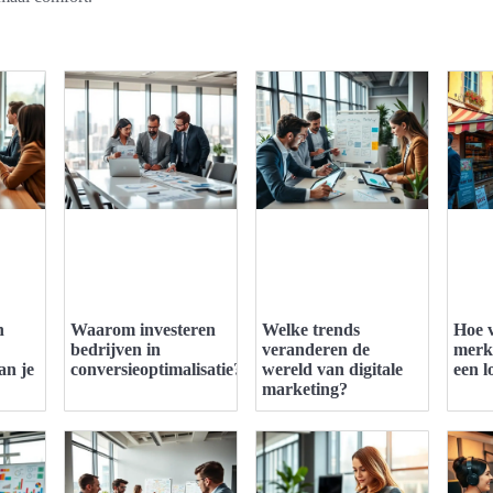
n
Waarom investeren
Welke trends
Hoe v
bedrijven in
veranderen de
merk
an je
conversieoptimalisatie?
wereld van digitale
een l
marketing?