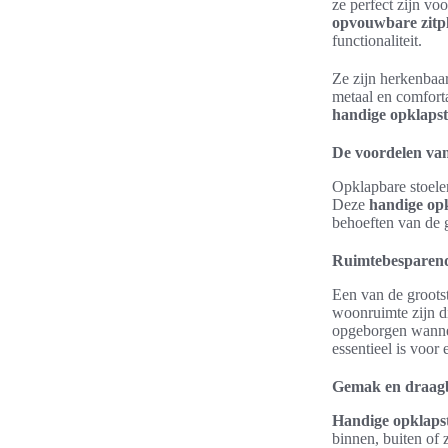
ze perfect zijn vo
opvouwbare zitp
functionaliteit.
Ze zijn herkenbaar
metaal en comforta
handige opklapst
De voordelen van
Opklapbare stoele
Deze
handige op
behoeften van de g
Ruimtebesparend
Een van de groots
woonruimte zijn d
opgeborgen wannee
essentieel is voor
Gemak en draag
Handige opklaps
binnen, buiten of