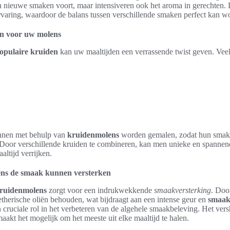
n nieuwe smaken voort, maar intensiveren ook het aroma in gerechten. Di
varing, waardoor de balans tussen verschillende smaken perfect kan wo
en voor uw molens
opulaire kruiden
kan uw maaltijden een verrassende twist geven. Veel
nen met behulp van
kruidenmolens
worden gemalen, zodat hun smake
Door verschillende kruiden te combineren, kan men unieke en spanne
altijd verrijken.
ns de smaak kunnen versterken
ruidenmolens
zorgt voor een indrukwekkende
smaakversterking
. Doo
etherische oliën behouden, wat bijdraagt aan een intense geur en
smaa
cruciale rol in het verbeteren van de algehele smaakbeleving. Het vers
akt het mogelijk om het meeste uit elke maaltijd te halen.