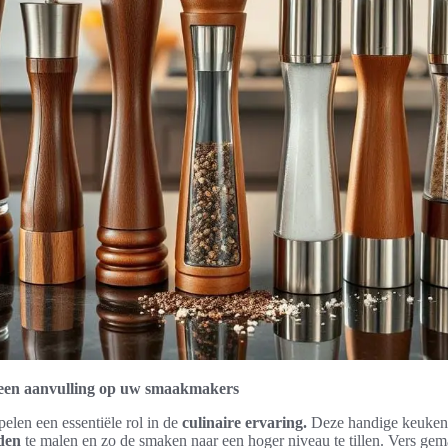
een aanvulling op uw smaakmakers
pelen een essentiële rol in de
culinaire ervaring.
Deze handige keuken
den
te malen en zo de smaken naar een hoger niveau te tillen. Vers ge