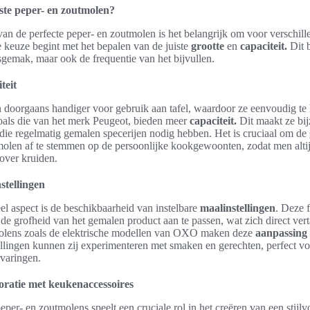
iste peper- en zoutmolen?
 van de perfecte peper- en zoutmolen is het belangrijk om voor verschill
 keuze begint met het bepalen van de juiste
grootte
en
capaciteit.
Dit b
sgemak, maar ook de frequentie van het bijvullen.
teit
 doorgaans handiger voor gebruik aan tafel, waardoor ze eenvoudig te 
oals die van het merk Peugeot, bieden meer
capaciteit.
Dit maakt ze bij
 die regelmatig gemalen specerijen nodig hebben. Het is cruciaal om de
 molen af te stemmen op de persoonlijke kookgewoonten, zodat men alt
over kruiden.
stellingen
el aspect is de beschikbaarheid van instelbare
maalinstellingen
. Deze f
de grofheid van het gemalen product aan te passen, wat zich direct verta
lens zoals de elektrische modellen van OXO maken deze
aanpassing
ellingen kunnen zij experimenteren met smaken en gerechten, perfect vo
rvaringen.
ecoratie met keukenaccessoires
eper- en zoutmolens speelt een cruciale rol in het creëren van een stijlv