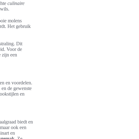
chte
culinaire
wils.
oie molens
rdt. Het gebruik
traling. Dit
id. Voor de
 zijn een
en en voordelen.
n en de gewenste
ookstijlen en
aalgraad biedt en
, maar ook een
inart en
sgemak.
Ze