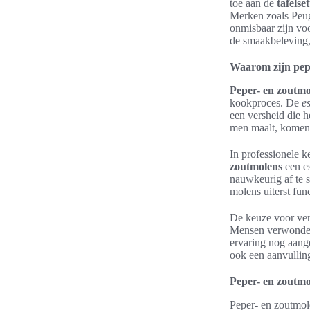
toe aan de
tafelse
Merken zoals Peug
onmisbaar zijn voo
de smaakbeleving,
Waarom zijn pepe
Peper- en zoutmo
kookproces. De
e
een versheid die 
men maalt, komen d
In professionele k
zoutmolens
een es
nauwkeurig af te
molens uiterst fun
De keuze voor vers
Mensen verwonder
ervaring nog aange
ook een aanvulling
Peper- en zoutmo
Peper- en zoutmol