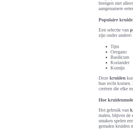
brengen niet allee
aangenamere eeter
Populaire kruid
Een selectie van
p
zijn onder andere:
Tijm
Oregano
Basilicum
Koriander
Komijn
Deze
kruiden
kun
hun recht komen. 
creëren die elke ma
Hoe kruidenmole
Het gebruik van
k
malen, blijven de 
smaken spelen een 
gemalen kruiden ma