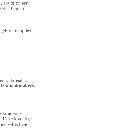
t leidt tot een
rden bereikt.
gebruikte opties
n optimaal tot
nde
smaakmakers
r kruiden te
k
. Deze krachtige
heidseffect van