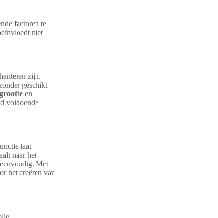
ende factoren te
eïnvloedt niet
hanteren zijn.
zonder geschikt
grootte
en
ijd voldoende
unctie laat
alt naar het
eenvoudig. Met
or het creëren van
olle