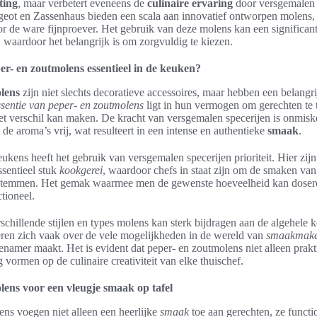
tting
, maar verbetert eveneens de
culinaire ervaring
door versgemalen 
eot en Zassenhaus bieden een scala aan innovatief ontworpen molens,
r de ware fijnproever. Het gebruik van deze molens kan een significan
 waardoor het belangrijk is om zorgvuldig te kiezen.
r- en zoutmolens essentieel in de keuken?
lens
zijn niet slechts decoratieve accessoires, maar hebben een belangrij
ssentie van peper- en zoutmolens
ligt in hun vermogen om gerechten te 
het verschil kan maken. De kracht van versgemalen specerijen is onmis
e aroma’s vrij, wat resulteert in een intense en authentieke
smaak
.
eukens heeft het gebruik van versgemalen specerijen prioriteit. Hier zij
sentieel stuk
kookgerei
, waardoor chefs in staat zijn om de smaken va
 stemmen. Het gemak waarmee men de gewenste hoeveelheid kan doser
ctioneel.
chillende stijlen en types molens kan sterk bijdragen aan de algehele 
en zich vaak over de vele mogelijkheden in de wereld van
smaakmake
namer maakt. Het is evident dat peper- en zoutmolens niet alleen prakt
 vormen op de culinaire creativiteit van elke thuischef.
lens voor een vleugje smaak op tafel
ens voegen niet alleen een heerlijke
smaak
toe aan gerechten, ze functi