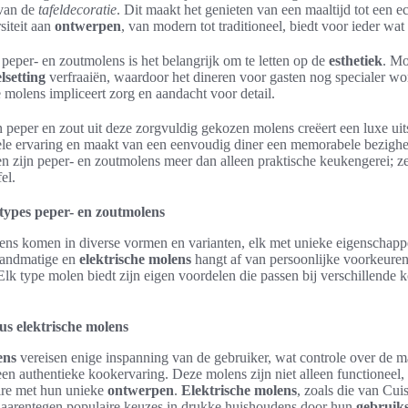
 van de
tafeldecoratie
. Dit maakt het genieten van een maaltijd tot een e
siteit aan
ontwerpen
, van modern tot traditioneel, biedt voor ieder wat 
 peper- en zoutmolens is het belangrijk om te letten op de
esthetiek
. Mo
elsetting
verfraaiën, waardoor het dineren voor gasten nog specialer wo
molens impliceert zorg en aandacht voor detail.
peper en zout uit deze zorgvuldig gekozen molens creëert een luxe uits
hele ervaring en maakt van een eenvoudig diner een memorabele bezighe
en zijn peper- en zoutmolens meer dan alleen praktische keukengerei; ze
el.
 types peper- en zoutmolens
ens komen in diverse vormen en varianten, elk met unieke eigenschapp
handmatige en
elektrische molens
hangt af van persoonlijke voorkeure
lk type molen biedt zijn eigen voordelen die passen bij verschillende k
s elektrische molens
ens
vereisen enige inspanning van de gebruiker, wat controle over de m
 een authentieke kookervaring. Deze molens zijn niet alleen functioneel
ire met hun unieke
ontwerpen
.
Elektrische molens
, zoals die van Cuis
daarentegen populaire keuzes in drukke huishoudens door hun
gebruik