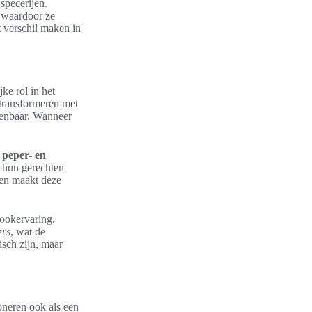
specerijen.
 waardoor ze
t verschil maken in
ke rol in het
transformeren met
kenbaar. Wanneer
n
peper- en
n hun gerechten
en maakt deze
kookervaring.
rs
, wat de
isch zijn, maar
oneren ook als een