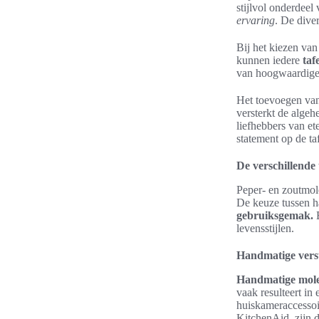
stijlvol onderdeel
ervaring
. De diver
Bij het kiezen van
kunnen iedere
taf
van hoogwaardige 
Het toevoegen van 
versterkt de alge
liefhebbers van et
statement op de taf
De verschillende
Peper- en zoutmol
De keuze tussen 
gebruiksgemak.
E
levensstijlen.
Handmatige versu
Handmatige mol
vaak resulteert in
huiskameraccesso
KitchenAid, zijn 