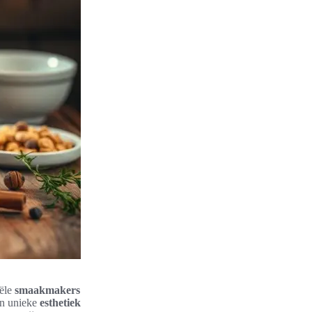
iële
smaakmakers
en unieke
esthetiek