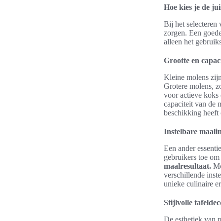
Hoe kies je de ju
Bij het selecteren
zorgen. Een goede
alleen het gebruik
Grootte en capaci
Kleine molens zijn
Grotere molens, z
voor actieve koks
capaciteit van de
beschikking heeft 
Instelbare maalin
Een ander essentie
gebruikers toe om 
maalresultaat.
Mo
verschillende inst
unieke culinaire e
Stijlvolle tafeld
De esthetiek van p