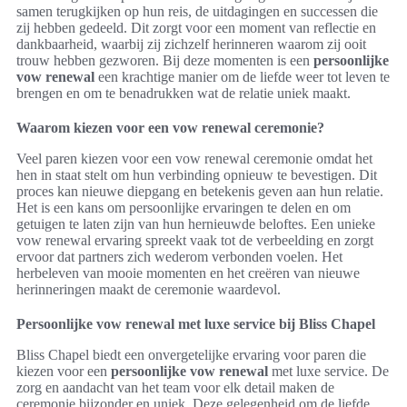
samen terugkijken op hun reis, de uitdagingen en successen die
zij hebben gedeeld. Dit zorgt voor een moment van reflectie en
dankbaarheid, waarbij zij zichzelf herinneren waarom zij ooit
trouw hebben gezworen. Bij deze momenten is een
persoonlijke
vow renewal
een krachtige manier om de liefde weer tot leven te
brengen en om te benadrukken wat de relatie uniek maakt.
Waarom kiezen voor een vow renewal ceremonie?
Veel paren kiezen voor een vow renewal ceremonie omdat het
hen in staat stelt om hun verbinding opnieuw te bevestigen. Dit
proces kan nieuwe diepgang en betekenis geven aan hun relatie.
Het is een kans om persoonlijke ervaringen te delen en om
getuigen te laten zijn van hun hernieuwde beloftes. Een unieke
vow renewal ervaring spreekt vaak tot de verbeelding en zorgt
ervoor dat partners zich wederom verbonden voelen. Het
herbeleven van mooie momenten en het creëren van nieuwe
herinneringen maakt de ceremonie waardevol.
Persoonlijke vow renewal met luxe service bij Bliss Chapel
Bliss Chapel biedt een onvergetelijke ervaring voor paren die
kiezen voor een
persoonlijke vow renewal
met luxe service. De
zorg en aandacht van het team voor elk detail maken de
ceremonie bijzonder en uniek. Deze gelegenheid om de liefde