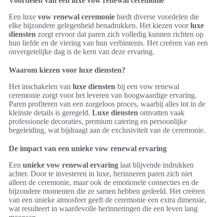
Voordelen van een luxe vow renewal ceremonie
Een luxe
vow renewal ceremonie
biedt diverse voordelen die
elke bijzondere gelegenheid benadrukken. Het kiezen voor
luxe
diensten
zorgt ervoor dat paren zich volledig kunnen richten op
hun liefde en de viering van hun verbintenis. Het creëren van een
onvergetelijke dag is de kern van deze ervaring.
Waarom kiezen voor luxe diensten?
Het inschakelen van
luxe diensten
bij een vow renewal
ceremonie zorgt voor het leveren van hoogwaardige ervaring.
Paren profiteren van een zorgeloos proces, waarbij alles tot in de
kleinste details is geregeld.
Luxe diensten
omvatten vaak
professionele decoraties, premium catering en persoonlijke
begeleiding, wat bijdraagt aan de exclusiviteit van de ceremonie.
De impact van een unieke vow renewal ervaring
Een
unieke vow renewal ervaring
laat blijvende indrukken
achter. Door te investeren in luxe, herinneren paren zich niet
alleen de ceremonie, maar ook de emotionele connecties en de
bijzondere momenten die ze samen hebben gedeeld. Het creëren
van een unieke atmosfeer geeft de ceremonie een extra dimensie,
wat resulteert in waardevolle herinneringen die een leven lang