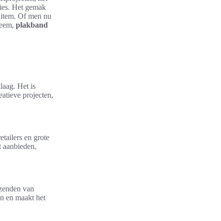
ties. Het gemak
 item. Of men nu
leem,
plakband
laag. Het is
atieve projecten,
tailers en grote
t aanbieden,
rzenden van
en en maakt het