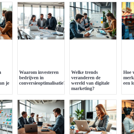
n
Waarom investeren
Welke trends
Hoe v
bedrijven in
veranderen de
merk
an je
conversieoptimalisatie?
wereld van digitale
een l
marketing?