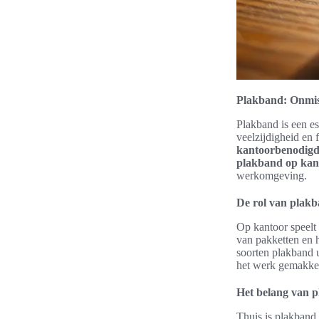
Plakband: Onmis
Plakband is een es
veelzijdigheid en 
kantoorbenodig
plakband op kan
werkomgeving.
De rol van plak
Op kantoor speelt 
van pakketten en 
soorten plakband 
het werk gemakkel
Het belang van p
Thuis is plakband 