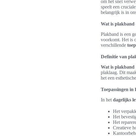
om het snel verwer
speelt een crucial
belangrijk is in o
Wat is plakband
Plakband is een ge
voorkomt. Het is o
verschillende
toep
Definitie van pl
Wat is plakband
plaklaag. Dit maa
het een esthetische
Toepassingen in h
In het
dagelijks l
Het verpak
Het bevesti
Het reparere
Creatieve h
Kantoorbeho