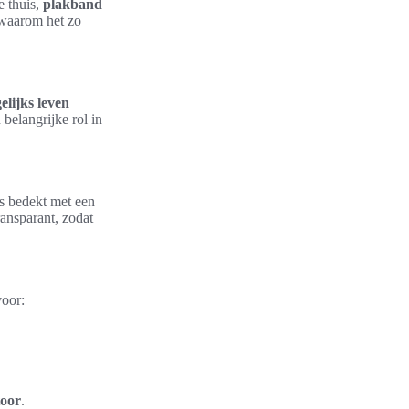
e thuis,
plakband
waarom het zo
elijks leven
belangrijke rol in
is bedekt met een
ansparant, zodat
oor:
toor
.