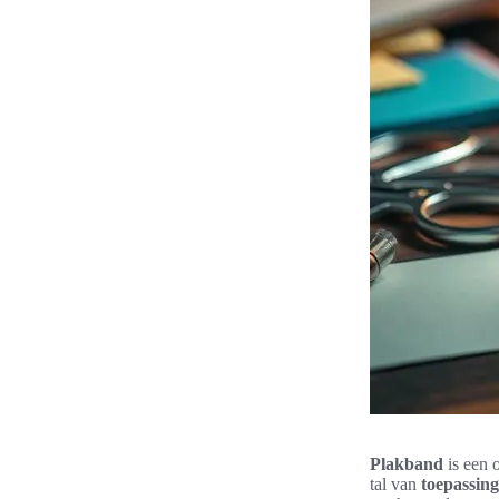
Plakband
is een 
tal van
toepassin