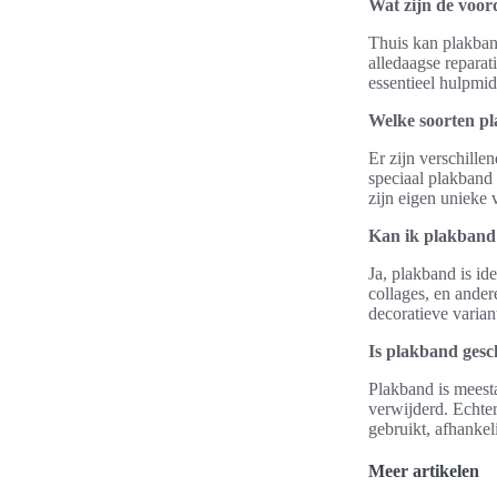
Wat zijn de voor
Thuis kan plakband
alledaagse reparat
essentieel hulpmid
Welke soorten pl
Er zijn verschille
speciaal plakband 
zijn eigen unieke 
Kan ik plakband 
Ja, plakband is i
collages, en ander
decoratieve varian
Is plakband gesc
Plakband is meesta
verwijderd. Echter
gebruikt, afhankel
Meer artikelen