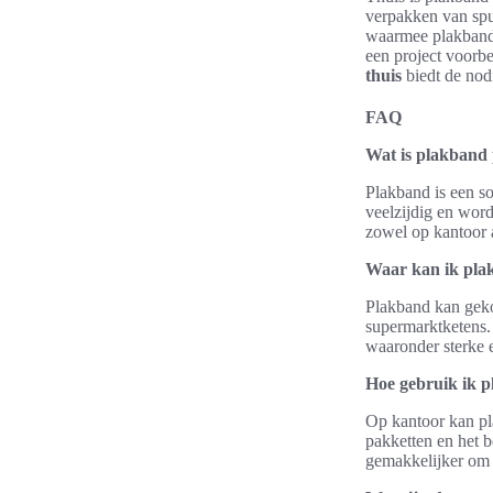
verpakken van spul
waarmee plakband 
een project voorb
thuis
biedt de nodi
FAQ
Wat is plakband 
Plakband is een so
veelzijdig en word
zowel op kantoor a
Waar kan ik pla
Plakband kan gekoc
supermarktketens. 
waaronder sterke 
Hoe gebruik ik 
Op kantoor kan pl
pakketten en het b
gemakkelijker om 