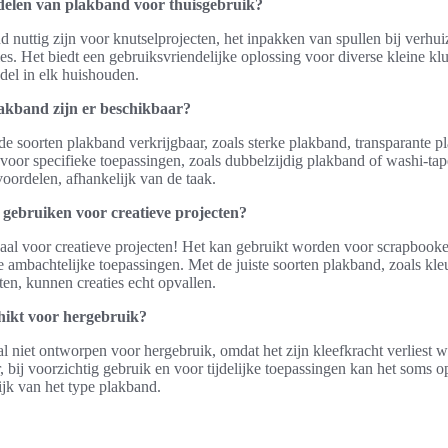
delen van plakband voor thuisgebruik?
 nuttig zijn voor knutselprojecten, het inpakken van spullen bij verhui
ies. Het biedt een gebruiksvriendelijke oplossing voor diverse kleine kl
del in elk huishouden.
akband zijn er beschikbaar?
nde soorten plakband verkrijgbaar, zoals sterke plakband, transparante 
voor specifieke toepassingen, zoals dubbelzijdig plakband of washi-tap
voordelen, afhankelijk van de taak.
gebruiken voor creatieve projecten?
deaal voor creatieve projecten! Het kan gebruikt worden voor scrapbook
e ambachtelijke toepassingen. Met de juiste soorten plakband, zoals kleu
ten, kunnen creaties echt opvallen.
hikt voor hergebruik?
l niet ontworpen voor hergebruik, omdat het zijn kleefkracht verliest 
, bij voorzichtig gebruik en voor tijdelijke toepassingen kan het soms
ijk van het type plakband.