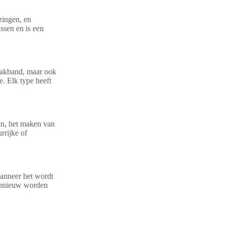
zingen, en
ussen en is een
plakband, maar ook
e. Elk type heeft
en, het maken van
rrijke of
wanneer het wordt
 opnieuw worden