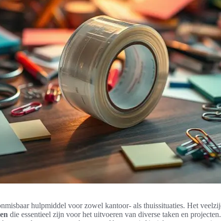
onmisbaar hulpmiddel voor zowel kantoor- als thuissituaties. Het veelzij
gen
die essentieel zijn voor het uitvoeren van diverse taken en projecten