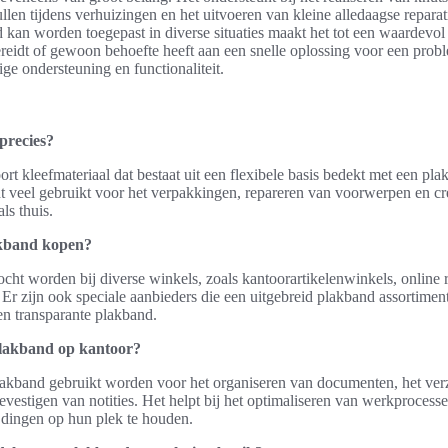
len tijdens verhuizingen en het uitvoeren van kleine alledaagse repara
kan worden toegepast in diverse situaties maakt het tot een waardevol
ereidt of gewoon behoefte heeft aan een snelle oplossing voor een prob
ge ondersteuning en functionaliteit.
precies?
ort kleefmateriaal dat bestaat uit een flexibele basis bedekt met een plak
t veel gebruikt voor het verpakkingen, repareren van voorwerpen en cre
ls thuis.
kband kopen?
ht worden bij diverse winkels, zoals kantoorartikelenwinkels, online re
Er zijn ook speciale aanbieders die een uitgebreid plakband assortimen
en transparante plakband.
plakband op kantoor?
akband gebruikt worden voor het organiseren van documenten, het ve
evestigen van notities. Het helpt bij het optimaliseren van werkprocess
dingen op hun plek te houden.