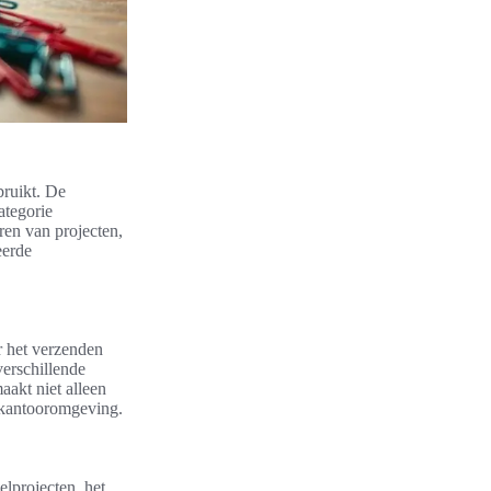
bruikt. De
ategorie
ren van projecten,
eerde
r het verzenden
verschillende
akt niet alleen
e kantooromgeving.
elprojecten, het