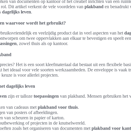
ken van documenten op kantoor of het creatief inrichten van een ruimt
e rol. Dit artikel verkent de vele voordelen van
plakband
en benadrukt 
ns
dagelijks leven
.
 en waarvoor wordt het gebruikt?
bruiksvriendelijk en veelzijdig product dat in veel aspecten van het
dag
ntworpen om twee oppervlakken aan elkaar te bevestigen en speelt een 
assingen
, zowel thuis als op kantoor.
akband
precies? Het is een soort kleefmateriaal dat bestaat uit een flexibele bas
kt het ideaal voor vele soorten werkzaamheden. De enveloppe is vaak tr
 keuze is voor allerlei projecten.
et dagelijks leven
even
zijn er talloze
toepassingen
van plakband. Mensen gebruiken het v
ken van cadeaus met
plakband voor thuis
.
gen van posters of afbeeldingen.
n van scheuren in papier of karton.
outbewerking of projecten in de knutselwereld.
eften zoals het organiseren van documenten met
plakband voor kan