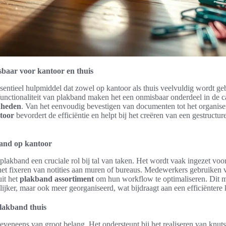
baar voor kantoor en thuis
sentieel hulpmiddel dat zowel op kantoor als thuis veelvuldig wordt ge
functionaliteit van plakband maken het een onmisbaar onderdeel in de c
dheden
. Van het eenvoudig bevestigen van documenten tot het organise
toor
bevordert de efficiëntie en helpt bij het creëren van een gestructur
band op kantoor
plakband een cruciale rol bij tal van taken. Het wordt vaak ingezet voo
het fixeren van notities aan muren of bureaus. Medewerkers gebruiken 
uit het
plakband assortiment
om hun workflow te optimaliseren. Dit ma
ijker, maar ook meer georganiseerd, wat bijdraagt aan een efficiënter
lakband thuis
eveneens van groot belang. Het ondersteunt bij het realiseren van knuts