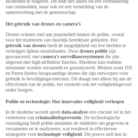
incidenten te reageren. Dit leidt niet alleen tot een vermindering
van criminaliteit, maar ook tot een versterking van de
samenwerking met de gemeenschap.
Het gebruik van drones en camera’s
Drones winnen snel aan populariteit binnen de politie, vooral
voor het monitoren van moeilijk bereikbare gebieden. Het
gebruik van drones
biedt de mogelijkheid om live beelden te
verkrijgen tijdens noodsituaties. Deze
drones politie
zijn
geavanceerd, met
camera’s surveillancesystemen
die zijn
uitgerust met high-definition functies. Hierdoor kan realtime
informatie worden verzameld en geanalyseerd. Merken zoals DJI
en Parrot bieden hoogwaardige drones die zijn ontworpen voor
gebruik in beveiligingscontexten. Dit draagt niet alleen bij aan de
effectiviteit van de politie, het versterkt ook het veiligheidsgevoel
onder burgers.
Politie en technologie: Hoe innovaties veiligheid verhogen
In de moderne wereld speelt
data-analyse
een cruciale rol in het
verbeteren van
criminaliteitspreventie
. De technologische
vooruitgang biedt politie-instanties de middelen om gegevens te
verzamelen en te analyseren, wat resulteert in effectievere
strategieën voor
technologie veiligheid
. Dit proces stelt hen in