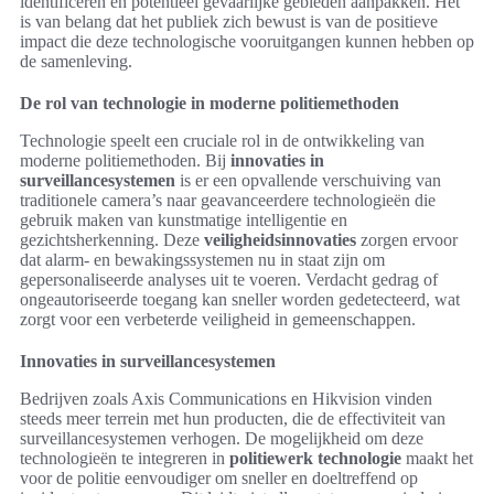
identificeren en potentieel gevaarlijke gebieden aanpakken. Het
is van belang dat het publiek zich bewust is van de positieve
impact die deze technologische vooruitgangen kunnen hebben op
de samenleving.
De rol van technologie in moderne politiemethoden
Technologie speelt een cruciale rol in de ontwikkeling van
moderne politiemethoden. Bij
innovaties in
surveillancesystemen
is er een opvallende verschuiving van
traditionele camera’s naar geavanceerdere technologieën die
gebruik maken van kunstmatige intelligentie en
gezichtsherkenning. Deze
veiligheidsinnovaties
zorgen ervoor
dat alarm- en bewakingssystemen nu in staat zijn om
gepersonaliseerde analyses uit te voeren. Verdacht gedrag of
ongeautoriseerde toegang kan sneller worden gedetecteerd, wat
zorgt voor een verbeterde veiligheid in gemeenschappen.
Innovaties in surveillancesystemen
Bedrijven zoals Axis Communications en Hikvision vinden
steeds meer terrein met hun producten, die de effectiviteit van
surveillancesystemen verhogen. De mogelijkheid om deze
technologieën te integreren in
politiewerk technologie
maakt het
voor de politie eenvoudiger om sneller en doeltreffend op