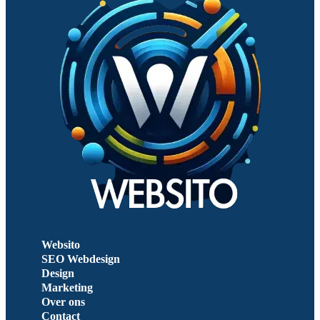
Websito
SEO Webdesign
Design
Marketing
Over ons
Contact