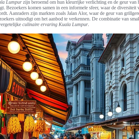
ala Lumpur
zijn beroemd om hun kleurrijke verlichting en de geur van h
ngt. Bezoekers komen samen in een informele sfeer, waar de diversiteit v
rdt. Aanraders zijn markten zoals Jalan Alor, waar de geur van grillger
zoekers uitnodigt om het aanbod te verkennen. De combinatie van sma
vergetelijke
culinaire ervaring Kuala Lumpur
.