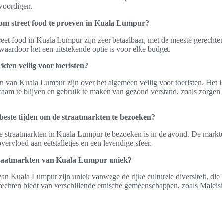
woordigen.
 om street food te proeven in Kuala Lumpur?
reet food in Kuala Lumpur zijn zeer betaalbaar, met de meeste gerechte
aardoor het een uitstekende optie is voor elke budget.
kten veilig voor toeristen?
en van Kuala Lumpur zijn over het algemeen veilig voor toeristen. Het is
aam te blijven en gebruik te maken van gezond verstand, zoals zorgen 
beste tijden om de straatmarkten te bezoeken?
de straatmarkten in Kuala Lumpur te bezoeken is in de avond. De mark
overvloed aan eetstalletjes en een levendige sfeer.
raatmarkten van Kuala Lumpur uniek?
an Kuala Lumpur zijn uniek vanwege de rijke culturele diversiteit, di
echten biedt van verschillende etnische gemeenschappen, zoals Maleis