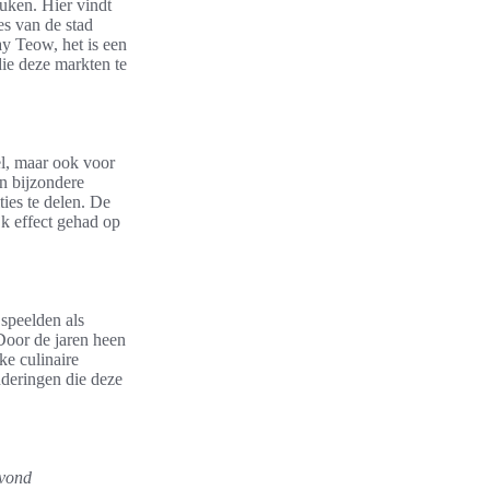
euken. Hier vindt
es van de stad
y Teow, het is een
die deze markten te
el, maar ook voor
n bijzondere
ties te delen. De
k effect gehad op
 speelden als
oor de jaren heen
ke culinaire
nderingen die deze
vond