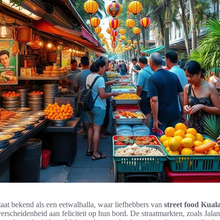
aat bekend als een eetwalhalla, waar liefhebbers van
street food Kua
erscheidenheid aan feliciteit op hun bord. De straatmarkten, zoals Jala