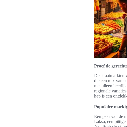
Proef de gerech
De straatmarkten 
die een mix van s
niet alleen heerlij
regionale variatie
hap is een ontdekk
Populaire markt
Een paar van de m
Laksa, een pittige
Aziatisch street f