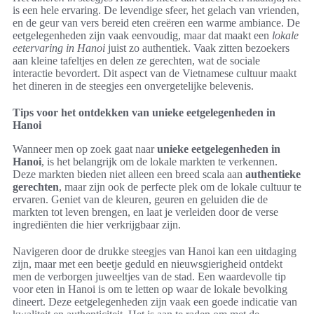
is een hele ervaring. De levendige sfeer, het gelach van vrienden,
en de geur van vers bereid eten creëren een warme ambiance. De
eetgelegenheden zijn vaak eenvoudig, maar dat maakt een
lokale
eetervaring in Hanoi
juist zo authentiek. Vaak zitten bezoekers
aan kleine tafeltjes en delen ze gerechten, wat de sociale
interactie bevordert. Dit aspect van de Vietnamese cultuur maakt
het dineren in de steegjes een onvergetelijke belevenis.
Tips voor het ontdekken van unieke eetgelegenheden in
Hanoi
Wanneer men op zoek gaat naar
unieke eetgelegenheden in
Hanoi
, is het belangrijk om de lokale markten te verkennen.
Deze markten bieden niet alleen een breed scala aan
authentieke
gerechten
, maar zijn ook de perfecte plek om de lokale cultuur te
ervaren. Geniet van de kleuren, geuren en geluiden die de
markten tot leven brengen, en laat je verleiden door de verse
ingrediënten die hier verkrijgbaar zijn.
Navigeren door de drukke steegjes van Hanoi kan een uitdaging
zijn, maar met een beetje geduld en nieuwsgierigheid ontdekt
men de verborgen juweeltjes van de stad. Een waardevolle tip
voor eten in Hanoi is om te letten op waar de lokale bevolking
dineert. Deze eetgelegenheden zijn vaak een goede indicatie van