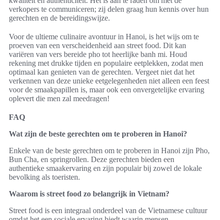
kwaliteit en authenticiteit. Het is aan te raden om met de
verkopers te communiceren; zij delen graag hun kennis over hun
gerechten en de bereidingswijze.
Voor de ultieme culinaire avontuur in Hanoi, is het wijs om te
proeven van een verscheidenheid aan street food. Dit kan
variëren van vers bereide pho tot heerlijke banh mi. Houd
rekening met drukke tijden en populaire eetplekken, zodat men
optimaal kan genieten van de gerechten. Vergeet niet dat het
verkennen van deze unieke eetgelegenheden niet alleen een feest
voor de smaakpapillen is, maar ook een onvergetelijke ervaring
oplevert die men zal meedragen!
FAQ
Wat zijn de beste gerechten om te proberen in Hanoi?
Enkele van de beste gerechten om te proberen in Hanoi zijn Pho,
Bun Cha, en springrollen. Deze gerechten bieden een
authentieke smaakervaring en zijn populair bij zowel de lokale
bevolking als toeristen.
Waarom is street food zo belangrijk in Vietnam?
Street food is een integraal onderdeel van de Vietnamese cultuur
omdat het een sociale ervaring biedt waarin mensen