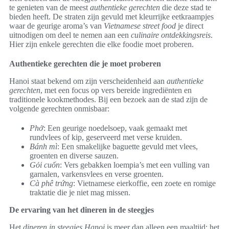
te genieten van de meest
authentieke gerechten
die deze stad te
bieden heeft. De straten zijn gevuld met kleurrijke eetkraampjes
waar de geurige aroma’s van
Vietnamese street food
je direct
uitnodigen om deel te nemen aan een
culinaire ontdekkingsreis
.
Hier zijn enkele gerechten die elke foodie moet proberen.
Authentieke gerechten die je moet proberen
Hanoi staat bekend om zijn verscheidenheid aan
authentieke
gerechten
, met een focus op vers bereide ingrediënten en
traditionele kookmethodes. Bij een bezoek aan de stad zijn de
volgende gerechten onmisbaar:
Phở
: Een geurige noedelsoep, vaak gemaakt met
rundvlees of kip, geserveerd met verse kruiden.
Bánh mì
: Een smakelijke baguette gevuld met vlees,
groenten en diverse sauzen.
Gỏi cuốn
: Vers gebakken loempia’s met een vulling van
garnalen, varkensvlees en verse groenten.
Cà phê trứng
: Vietnamese eierkoffie, een zoete en romige
traktatie die je niet mag missen.
De ervaring van het dineren in de steegjes
Het
dineren in steegjes Hanoi
is meer dan alleen een maaltijd; het