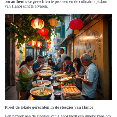
om
authentieke gerechten
te proeven en de culinaire rijkdom
van Hanoi echt te ervaren.
Proef de lokale gerechten in de steegjes van Hanoi
Een bezoek aan de steegjes van Hanoi biedt een unieke kans om