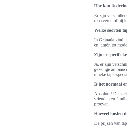
Hoe kan ik deeln
Er zijn verschille
reserveren of bij 
Welke soorten t
In Granada vind je
en jamón tot moder
Zijn er specifiek
Ja, er zijn versch
gezellige ambianc
unieke tapasspecial
Is het normaal om
Absoluut! De soci
vrienden en famil
proeven.
Hoeveel kosten d
De prijzen van tap