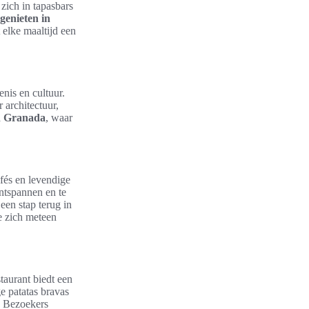
zich in tapasbars
 genieten in
elke maaltijd een
nis en cultuur.
 architectuur,
an Granada
, waar
afés en levendige
ontspannen en te
 een stap terug in
ie zich meteen
taurant biedt een
e patatas bravas
. Bezoekers