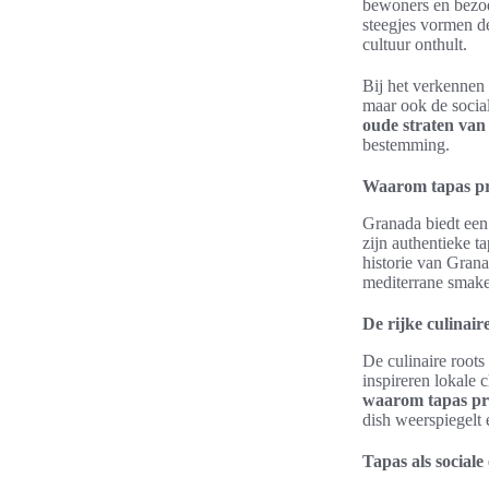
bewoners en bezoe
steegjes vormen d
cultuur onthult.
Bij het verkennen 
maar ook de socia
oude straten va
bestemming.
Waarom tapas pr
Granada biedt een 
zijn authentieke t
historie van Grana
mediterrane smake
De rijke culinair
De culinaire root
inspireren lokale 
waarom tapas pr
dish weerspiegelt 
Tapas als sociale