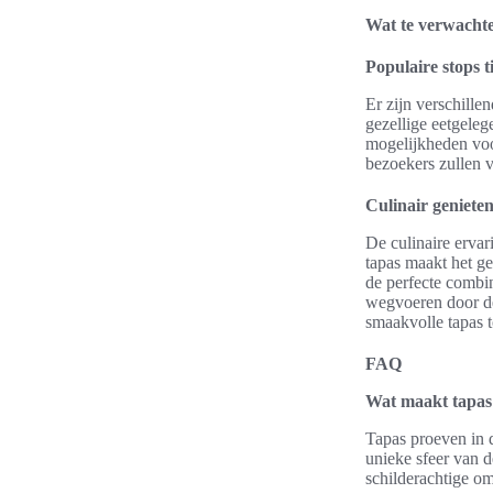
Wat te verwachte
Populaire stops t
Er zijn verschill
gezellige eetgeleg
mogelijkheden voor
bezoekers zullen v
Culinair geniete
De culinaire ervar
tapas maakt het ge
de perfecte combin
wegvoeren door de
smaakvolle tapas t
FAQ
Wat maakt tapas 
Tapas proeven in d
unieke sfeer van d
schilderachtige om