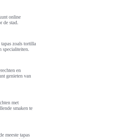
kunt online
r de stad.
apas zoals tortilla
 specialiteiten.
erechten en
unt genieten van
echten met
illende smaken te
 de meeste tapas