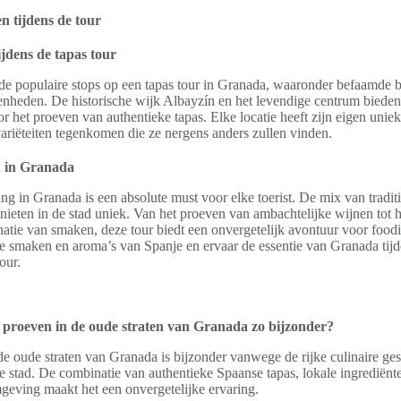
n tijdens de tour
ijdens de tapas tour
ende populaire stops op een tapas tour in Granada, waaronder befaamde 
enheden. De historische wijk Albayzín en het levendige centrum bieden
 het proeven van authentieke tapas. Elke locatie heeft zijn eigen unieke
ariëteiten tegenkomen die ze nergens anders zullen vinden.
n in Granada
ing in Granada is een absolute must voor elke toerist. De mix van tradi
nieten in de stad uniek. Van het proeven van ambachtelijke wijnen tot
atie van smaken, deze tour biedt een onvergetelijk avontuur voor foodi
 smaken en aroma’s van Spanje en ervaar de essentie van Granada tijd
our.
proeven in de oude straten van Granada zo bijzonder?
e oude straten van Granada is bijzonder vanwege de rijke culinaire ge
e stad. De combinatie van authentieke Spaanse tapas, lokale ingrediënt
geving maakt het een onvergetelijke ervaring.