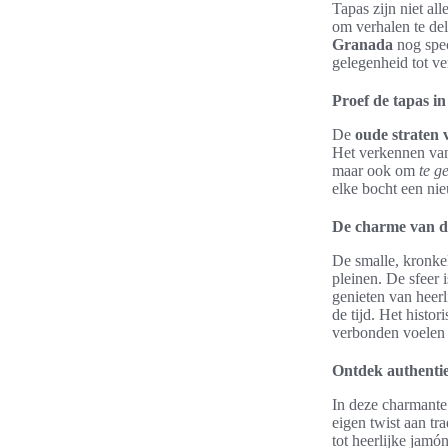
Tapas zijn niet al
om verhalen te de
Granada
nog spec
gelegenheid tot ve
Proef de tapas i
De
oude straten
Het verkennen van 
maar ook om
te g
elke bocht een ni
De charme van d
De smalle, kronkel
pleinen. De sfeer 
genieten van heer
de tijd. Het histo
verbonden voelen 
Ontdek authentie
In deze charmante 
eigen twist aan tr
tot heerlijke jamó