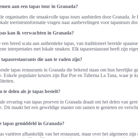
emen aan een tapas tour in Granada?
nde organisaties die smaakvolle tapas tours aanbieden door Granada. Je 
lokale toeristeninformatie vragen naar aanbevelingen voor tapastours doo
apas kan ik verwachten in Granada?
 een breed scala aan authentieke tapas, van traditioneel bereide spaanse t
ne interpretaties met lokale smaken. Elk tapasrestaurant heeft zijn eigen
e tapasrestaurants die aan te raden zijn?
illende tapas restaurants in Granada die bekend staan om hun heerlijke g
e. Enkele populaire keuzes zijn Bar Poe en Taberna La Tana, waar je k
iteiten.
 te delen als je tapas bestelt?
ale ervaring van tapas proeven in Granada draait om het delen van ger
ie. Dit maakt het een geweldige manier om samen te genieten en versch
e tapas gemiddeld in Granada?
as variëren afhankelijk van het restaurant, maar over het algemeen zijn