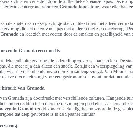
kers zich laten verleiden door de authentieke Spaanse tapas. Deze am
e perfecte achtergrond voor een
Granada tapas tour
, waar elke hap ee
van de straten van deze prachtige stad, ontdekt men niet alleen verrukke
le ervaring die het delen van tapas met anderen met zich meebrengt.
Pr
n Granada
en laat zich meevoeren door de smaken en gezelligheid van 
oeven in Granada een must is
unieke culinaire ervaring die iedere fijnproever zal aanspreken. De st
apas, die meer zijn dan alleen een snack. Ze zijn een weerspiegeling van 
da, waarin verschillende invloeden zijn samengevoegd. Van Moorse trad
n, deze diversiteit zorgt voor een gastronomisch avontuur dat men niet
e historie van Granada
s van Granada zijn doordrenkt met verschillende culturen. Hangende tui
chefs om gerechten te creëren die de zintuigen prikkelen. Als iemand zic
oeven in Granada
zo bijzonder is, dan ligt het antwoord in de geschie
erfgoed dat diep geworteld is in de Spaanse cultuur.
 ervaring