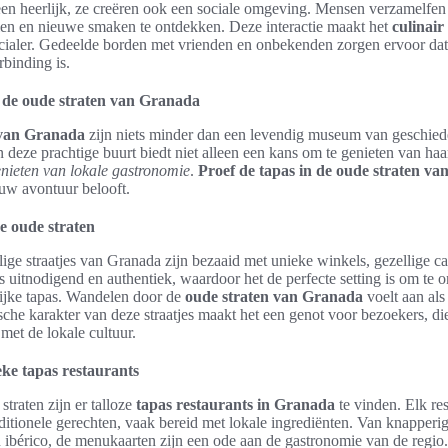
leen heerlijk, ze creëren ook een sociale omgeving. Mensen verzamelfen 
len en nieuwe smaken te ontdekken. Deze interactie maakt het
culinair
ialer. Gedeelde borden met vrienden en onbekenden zorgen ervoor dat 
rbinding is.
n de oude straten van Granada
 van Granada
zijn niets minder dan een levendig museum van geschiede
deze prachtige buurt biedt niet alleen een kans om te genieten van haar
enieten van lokale gastronomie
.
Proef de tapas in de oude straten v
euw avontuur belooft.
e oude straten
ige straatjes van Granada zijn bezaaid met unieke winkels, gezellige c
is uitnodigend en authentiek, waardoor het de perfecte setting is om te 
lijke tapas. Wandelen door de
oude straten van Granada
voelt aan als
rische karakter van deze straatjes maakt het een genot voor bezoekers, d
met de lokale cultuur.
ke tapas restaurants
straten zijn er talloze
tapas restaurants in Granada
te vinden. Elk res
aditionele gerechten, vaak bereid met lokale ingrediënten. Van knapperig
n ibérico, de menukaarten zijn een ode aan de gastronomie van de regio