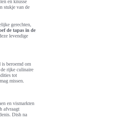
plen en knusse
n stukje van de
lijke gerechten,
oef de tapas in de
deze levendige
ad is beroemd om
de rijke culinaire
ities tot
 mag missen.
nen en vismarkten
h afvraagt
denis. Dish na