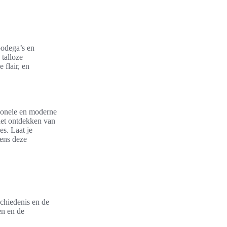
bodega’s en
 talloze
 flair, en
tionele en moderne
 het ontdekken van
es. Laat je
ens deze
schiedenis en de
en en de