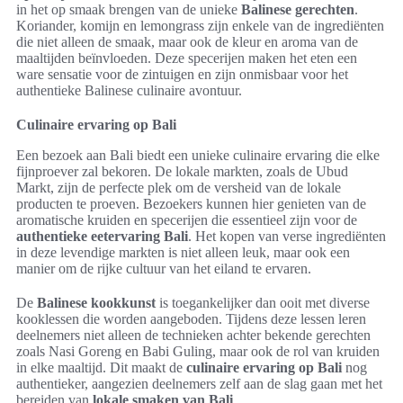
in het op smaak brengen van de unieke
Balinese gerechten
.
Koriander, komijn en lemongrass zijn enkele van de ingrediënten
die niet alleen de smaak, maar ook de kleur en aroma van de
maaltijden beïnvloeden. Deze specerijen maken het eten een
ware sensatie voor de zintuigen en zijn onmisbaar voor het
authentieke Balinese culinaire avontuur.
Culinaire ervaring op Bali
Een bezoek aan Bali biedt een unieke culinaire ervaring die elke
fijnproever zal bekoren. De lokale markten, zoals de Ubud
Markt, zijn de perfecte plek om de versheid van de lokale
producten te proeven. Bezoekers kunnen hier genieten van de
aromatische kruiden en specerijen die essentieel zijn voor de
authentieke eetervaring Bali
. Het kopen van verse ingrediënten
in deze levendige markten is niet alleen leuk, maar ook een
manier om de rijke cultuur van het eiland te ervaren.
De
Balinese kookkunst
is toegankelijker dan ooit met diverse
kooklessen die worden aangeboden. Tijdens deze lessen leren
deelnemers niet alleen de technieken achter bekende gerechten
zoals Nasi Goreng en Babi Guling, maar ook de rol van kruiden
in elke maaltijd. Dit maakt de
culinaire ervaring op Bali
nog
authentieker, aangezien deelnemers zelf aan de slag gaan met het
bereiden van
lokale smaken van Bali
.