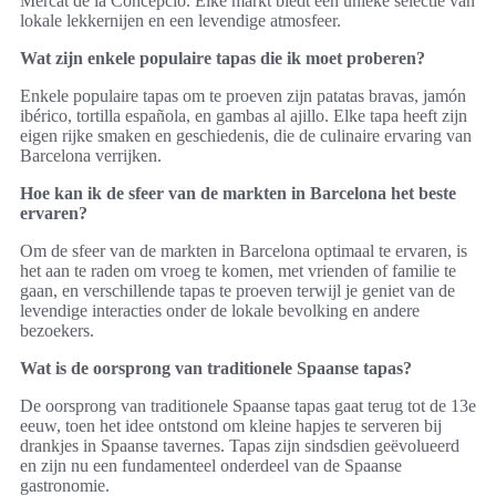
Mercat de la Concepció. Elke markt biedt een unieke selectie van
lokale lekkernijen en een levendige atmosfeer.
Wat zijn enkele populaire tapas die ik moet proberen?
Enkele populaire tapas om te proeven zijn patatas bravas, jamón
ibérico, tortilla española, en gambas al ajillo. Elke tapa heeft zijn
eigen rijke smaken en geschiedenis, die de culinaire ervaring van
Barcelona verrijken.
Hoe kan ik de sfeer van de markten in Barcelona het beste
ervaren?
Om de sfeer van de markten in Barcelona optimaal te ervaren, is
het aan te raden om vroeg te komen, met vrienden of familie te
gaan, en verschillende tapas te proeven terwijl je geniet van de
levendige interacties onder de lokale bevolking en andere
bezoekers.
Wat is de oorsprong van traditionele Spaanse tapas?
De oorsprong van traditionele Spaanse tapas gaat terug tot de 13e
eeuw, toen het idee ontstond om kleine hapjes te serveren bij
drankjes in Spaanse tavernes. Tapas zijn sindsdien geëvolueerd
en zijn nu een fundamenteel onderdeel van de Spaanse
gastronomie.