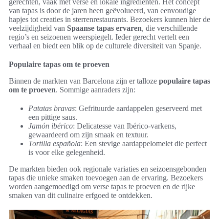
gerechten, vaak met verse en lokale ingrediënten. Het concept
van tapas is door de jaren heen geëvolueerd, van eenvoudige
hapjes tot creaties in sterrenrestaurants. Bezoekers kunnen hier de
veelzijdigheid van
Spaanse tapas ervaren
, die verschillende
regio’s en seizoenen weerspiegelt. Ieder gerecht vertelt een
verhaal en biedt een blik op de culturele diversiteit van Spanje.
Populaire tapas om te proeven
Binnen de markten van Barcelona zijn er talloze
populaire tapas
om te proeven
. Sommige aanraders zijn:
Patatas bravas
: Gefrituurde aardappelen geserveerd met
een pittige saus.
Jamón ibérico
: Delicatesse van Ibérico-varkens,
gewaardeerd om zijn smaak en textuur.
Tortilla española
: Een stevige aardappelomelet die perfect
is voor elke gelegenheid.
De markten bieden ook regionale variaties en seizoensgebonden
tapas die unieke smaken toevoegen aan de ervaring. Bezoekers
worden aangemoedigd om verse tapas te proeven en de rijke
smaken van dit culinaire erfgoed te ontdekken.