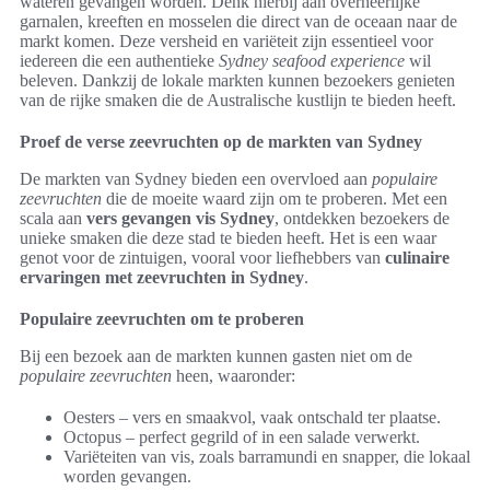
wateren gevangen worden. Denk hierbij aan overheerlijke
garnalen, kreeften en mosselen die direct van de oceaan naar de
markt komen. Deze versheid en variëteit zijn essentieel voor
iedereen die een authentieke
Sydney seafood experience
wil
beleven. Dankzij de lokale markten kunnen bezoekers genieten
van de rijke smaken die de Australische kustlijn te bieden heeft.
Proef de verse zeevruchten op de markten van Sydney
De markten van Sydney bieden een overvloed aan
populaire
zeevruchten
die de moeite waard zijn om te proberen. Met een
scala aan
vers gevangen vis Sydney
, ontdekken bezoekers de
unieke smaken die deze stad te bieden heeft. Het is een waar
genot voor de zintuigen, vooral voor liefhebbers van
culinaire
ervaringen met zeevruchten in Sydney
.
Populaire zeevruchten om te proberen
Bij een bezoek aan de markten kunnen gasten niet om de
populaire zeevruchten
heen, waaronder:
Oesters – vers en smaakvol, vaak ontschald ter plaatse.
Octopus – perfect gegrild of in een salade verwerkt.
Variëteiten van vis, zoals barramundi en snapper, die lokaal
worden gevangen.