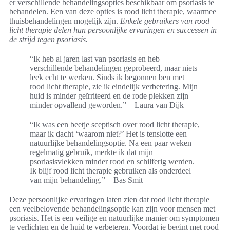
er verschillende behandelingsopties beschikbaar om psoriasis te
behandelen. Een van deze opties is rood licht therapie, waarmee
thuisbehandelingen mogelijk zijn.
Enkele gebruikers van rood
licht therapie delen hun persoonlijke ervaringen en successen in
de strijd tegen psoriasis.
“Ik heb al jaren last van psoriasis en heb
verschillende behandelingen geprobeerd, maar niets
leek echt te werken. Sinds ik begonnen ben met
rood licht therapie, zie ik eindelijk verbetering. Mijn
huid is minder geïrriteerd en de rode plekken zijn
minder opvallend geworden.” – Laura van Dijk
“Ik was een beetje sceptisch over rood licht therapie,
maar ik dacht ‘waarom niet?’ Het is tenslotte een
natuurlijke behandelingsoptie. Na een paar weken
regelmatig gebruik, merkte ik dat mijn
psoriasisvlekken minder rood en schilferig werden.
Ik blijf rood licht therapie gebruiken als onderdeel
van mijn behandeling.” – Bas Smit
Deze persoonlijke ervaringen laten zien dat rood licht therapie
een veelbelovende behandelingsoptie kan zijn voor mensen met
psoriasis. Het is een veilige en natuurlijke manier om symptomen
te verlichten en de huid te verbeteren. Voordat je begint met rood