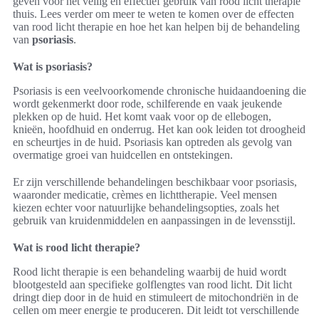
geven voor het veilig en effectief gebruik van rood licht therapie
thuis. Lees verder om meer te weten te komen over de effecten
van rood licht therapie en hoe het kan helpen bij de behandeling
van
psoriasis
.
Wat is psoriasis?
Psoriasis is een veelvoorkomende chronische huidaandoening die
wordt gekenmerkt door rode, schilferende en vaak jeukende
plekken op de huid. Het komt vaak voor op de ellebogen,
knieën, hoofdhuid en onderrug. Het kan ook leiden tot droogheid
en scheurtjes in de huid. Psoriasis kan optreden als gevolg van
overmatige groei van huidcellen en ontstekingen.
Er zijn verschillende behandelingen beschikbaar voor psoriasis,
waaronder medicatie, crèmes en lichttherapie. Veel mensen
kiezen echter voor natuurlijke behandelingsopties, zoals het
gebruik van kruidenmiddelen en aanpassingen in de levensstijl.
Wat is rood licht therapie?
Rood licht therapie is een behandeling waarbij de huid wordt
blootgesteld aan specifieke golflengtes van rood licht. Dit licht
dringt diep door in de huid en stimuleert de mitochondriën in de
cellen om meer energie te produceren. Dit leidt tot verschillende