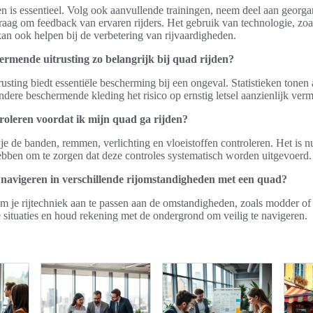
n is essentieel. Volg ook aanvullende trainingen, neem deel aan georga
aag om feedback van ervaren rijders. Het gebruik van technologie, zoa
 kan ook helpen bij de verbetering van rijvaardigheden.
rmende uitrusting zo belangrijk bij quad rijden?
sting biedt essentiële bescherming bij een ongeval. Statistieken tonen 
dere beschermende kleding het risico op ernstig letsel aanzienlijk verm
roleren voordat ik mijn quad ga rijden?
 je de banden, remmen, verlichting en vloeistoffen controleren. Het is n
bben om te zorgen dat deze controles systematisch worden uitgevoerd.
g navigeren in verschillende rijomstandigheden met een quad?
om je rijtechniek aan te passen aan de omstandigheden, zoals modder of 
 situaties en houd rekening met de ondergrond om veilig te navigeren.