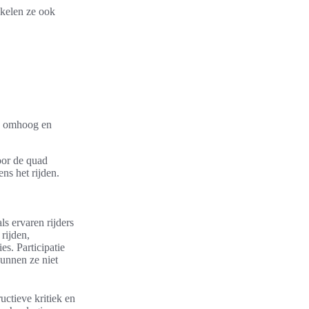
kelen ze ook
je omhoog en
Door de quad
ens het rijden.
ls ervaren rijders
 rijden,
s. Participatie
kunnen ze niet
ctieve kritiek en