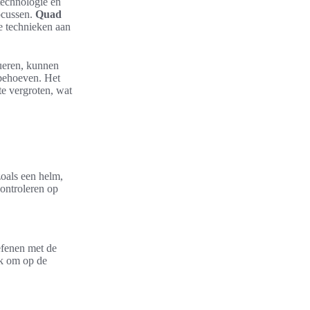
technologie en
focussen.
Quad
e technieken aan
lueren, kunnen
 behoeven. Het
e vergroten, wat
zoals een helm,
ontroleren op
efenen met de
jk om op de