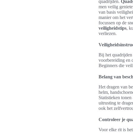
quadrijden.
Quads
men veilig geniete
van basis veilighe
manier om het vert
focussen op de sn
veiligheidstips
, k
verliezen.
Veiligheidsinstru
Bij het quadrijden
voorbereiding en d
Beginners die veil
Belang van besc
Het dragen van bes
helm, handschoene
Statistieken tone
uitrusting te drag
ook het zelfvertr
Controleer je qua
Voor elke rit is h