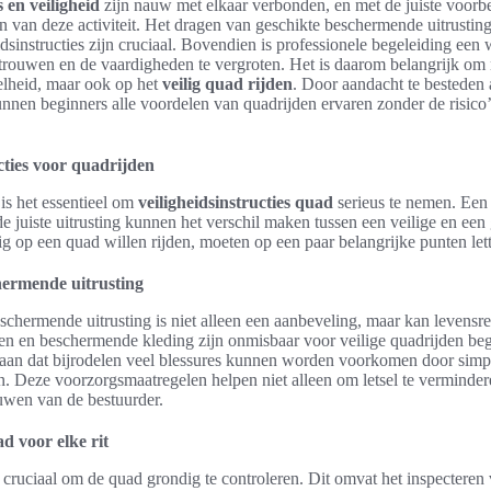
 en veiligheid
zijn nauw met elkaar verbonden, en met de juiste voorb
n van deze activiteit. Het dragen van geschikte beschermende uitrustin
idsinstructies zijn cruciaal. Bovendien is professionele begeleiding een
rouwen en de vaardigheden te vergroten. Het is daarom belangrijk om n
elheid, maar ook op het
veilig quad rijden
. Door aandacht te besteden
unnen beginners alle voordelen van quadrijden ervaren zonder de risico’s
cties voor quadrijden
 is het essentieel om
veiligheidsinstructies quad
serieus te nemen. Een
e juiste uitrusting kunnen het verschil maken tussen een veilige en een g
ig op een quad willen rijden, moeten op een paar belangrijke punten let
hermende uitrusting
chermende uitrusting is niet alleen een aanbeveling, maar kan levensr
n en beschermende kleding zijn onmisbaar voor veilige quadrijden beg
n aan dat bijrodelen veel blessures kunnen worden voorkomen door simp
en. Deze voorzorgsmaatregelen helpen niet alleen om letsel te verminde
ouwen van de bestuurder.
d voor elke rit
et cruciaal om de quad grondig te controleren. Dit omvat het inspecteren