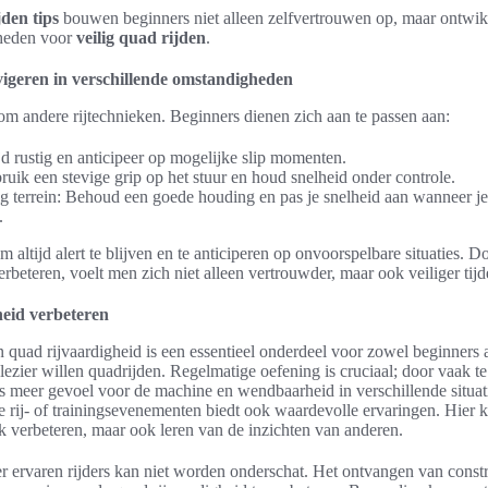
den tips
bouwen beginners niet alleen zelfvertrouwen op, maar ontwik
gheden voor
veilig quad rijden
.
vigeren in verschillende omstandigheden
 om andere rijtechnieken. Beginners dienen zich aan te passen aan:
d rustig en anticipeer op mogelijke slip momenten.
uik een stevige grip op het stuur en houd snelheid onder controle.
g terrein: Behoud een goede houding en pas je snelheid aan wanneer 
.
m altijd alert te blijven en te anticiperen op onvoorspelbare situaties. 
erbeteren, voelt men zich niet alleen vertrouwder, maar ook veiliger tijd
eid verbeteren
 quad rijvaardigheid is een essentieel onderdeel voor zowel beginners a
plezier willen quadrijden. Regelmatige oefening is cruciaal; door vaak te
s meer gevoel voor de machine en wendbaarheid in verschillende situatie
 rij- of trainingsevenementen biedt ook waardevolle ervaringen. Hier 
k verbeteren, maar ook leren van de inzichten van anderen.
 ervaren rijders kan niet worden onderschat. Het ontvangen van constru