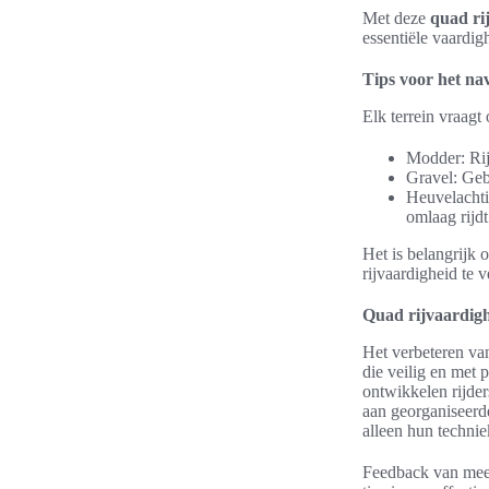
Met deze
quad rij
essentiële vaardi
Tips voor het na
Elk terrein vraagt
Modder: Rij
Gravel: Gebr
Heuvelachti
omlaag rijdt
Het is belangrijk o
rijvaardigheid te v
Quad rijvaardigh
Het verbeteren van
die veilig en met 
ontwikkelen rijder
aan georganiseerde
alleen hun technie
Feedback van meer