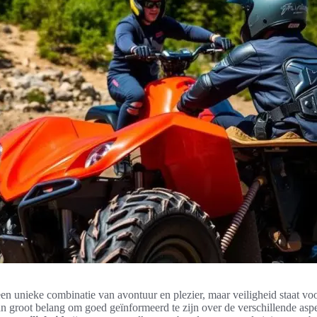
en unieke combinatie van avontuur en plezier, maar veiligheid staat vo
an groot belang om goed geïnformeerd te zijn over de verschillende asp