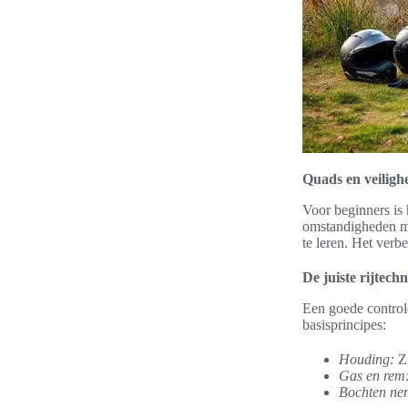
Quads en veilighe
Voor beginners is 
omstandigheden m
te leren. Het verb
De juiste rijtech
Een goede control
basisprincipes:
Houding:
Zi
Gas en rem
Bochten ne