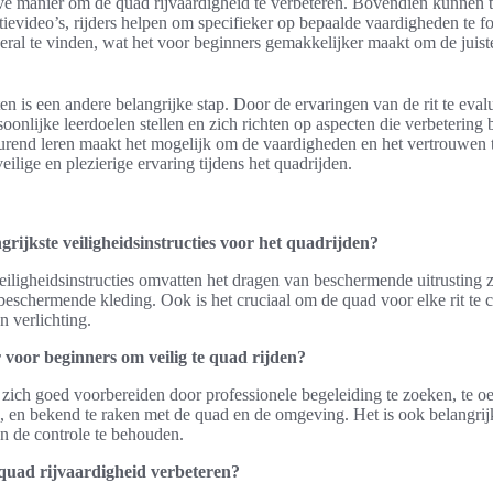
ieve manier om de quad rijvaardigheid te verbeteren. Bovendien kunnen 
ctievideo’s, rijders helpen om specifieker op bepaalde vaardigheden te 
eral te vinden, wat het voor beginners gemakkelijker maakt om de juist
itten is een andere belangrijke stap. Door de ervaringen van de rit te eva
soonlijke leerdoelen stellen en zich richten op aspecten die verbetering
urend leren maakt het mogelijk om de vaardigheden en het vertrouwen t
eilige en plezierige ervaring tijdens het quadrijden.
grijkste veiligheidsinstructies voor het quadrijden?
eiligheidsinstructies omvatten het dragen van beschermende uitrusting 
eschermende kleding. Ook is het cruciaal om de quad voor elke rit te c
 verlichting.
r voor beginners om veilig te quad rijden?
zich goed voorbereiden door professionele begeleiding te zoeken, te o
en, en bekend te raken met de quad en de omgeving. Het is ook belangri
 en de controle te behouden.
quad rijvaardigheid verbeteren?