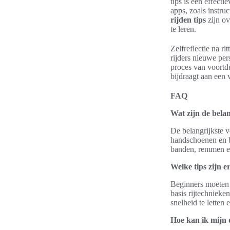
tips is een effect
apps, zoals instru
rijden tips
zijn ov
te leren.
Zelfreflectie na r
rijders nieuwe per
proces van voortd
bijdraagt aan een v
FAQ
Wat zijn de belan
De belangrijkste v
handschoenen en b
banden, remmen en
Welke tips zijn e
Beginners moeten 
basis rijtechniek
snelheid te letten
Hoe kan ik mijn 