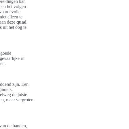
ereidingen kan
g en het volgen
 waardevolle
iet alleen te
 aan deze
quad
 uit het oog te
 goede
evaarlijke rit.
ten.
eddend zijn. Een
inners.
elweg de juiste
ren, maar vergroten
 van de banden,