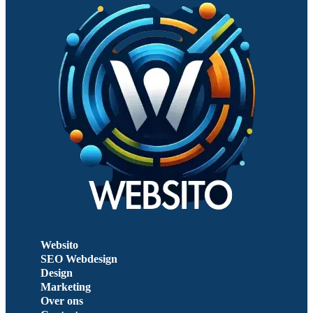
Websito
SEO Webdesign
Design
Marketing
Over ons