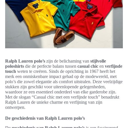
Ralph Lauren polo’s
zijn de belichaming van
stijlvolle
poloshirts
die de perfecte balans tussen
casual chic
en
verfijnde
touch
weten te creëren. Sinds de oprichting in 1967 heeft het
merk een onmiskenbare impact gehad op de modewereld, met
polo’s die zowel elegantie als comfort uitstralen. Deze veelzijdige
stukken zijn geschikt voor uiteenlopende gelegenheden,
waardoor ze een essentieel onderdeel van elke garderobe zijn.
Met de slogan “Casual chic met een verfijnde touch” benadrukt
Ralph Lauren de unieke charme en verfijning van zijn
ontwerpen.
De geschiedenis van Ralph Lauren polo’s
De
geschiedenis van Ralph Lauren polo’s
is een fascinerend