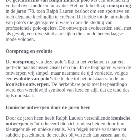
verhaal over mode en innovatie. Het merk heeft zijn
oorsprong
in de jaren ’70, toen Ralph Lauren besloot om een sportieve en
toch elegante kledinglijn te creëren. Dit leidde tot de introductie
van polo’s die geïnspireerd waren door de kleding van
professionele polo-spelers. De ontwerpen evolueerden snel, met
als gevolg een diversiteit aan stijlen die aan de hedendaagse
mode voldoen.
Oorsprong en evolutie
De
oorsprong
van deze polo’s ligt in het verlangen naar een
perfecte balans tussen casual en chic. In de beginjaren waren de
ontwerpen vrij simpel, maar naarmate de tijd vorderde, volgde
een
evolutie van polo’s
die leidde tot het ontstaan van de nu
iconische ontwerpen
. De herkenbare polo met het paardlogo
werd een wereldwijd symbool van luxe en stijl, dat de tand des
tijds doorstaat.
Iconische ontwerpen door de jaren heen
Door de jaren heen heeft Ralph Lauren verschillende
iconische
ontwerpen
geïntroduceerd die zich onderscheiden door hun
kleurgebruik en unieke details. Van felgekleurde varianten tot
subtiele pasteltinten, de creaties blijven zich aanpassen aan de