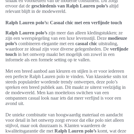
smaak en voorkeuren van de moderne consument. Dit zorgt
ervoor dat de
geschiedenis van Ralph Lauren polo’s
altijd
relevant blijft in de modewereld.
Ralph Lauren polo’s: Casual chic met een verfijnde touch
Ralph Lauren polo’s
zijn meer dan alleen kledingstukken; ze
zijn een weerspiegeling van een luxe levensstijl. Deze
modieuze
polo’s
combineren elegantie met een
casual chic
uitstraling,
waardoor ze ideaal zijn voor diverse gelegenheden. De
verfijnde
touch
in het ontwerp maakt het mogelijk om zowel in een
informele als een formele setting op te vallen.
Met een breed aanbod aan kleuren en stijlen is er voor iedereen
een perfecte Ralph Lauren polo te vinden. Van klassieke snits tot
steeds populairder wordende trendy ontwerpen, deze polo’s
spreken een breed publiek aan. Dit maakt ze uiterst veelzijdig in
de modewereld. Men kan moeiteloos switchen van een
ontspannen casual look naar iets dat meer verfijnd is voor een
avond uit.
De unieke combinatie van hoogwaardig materiaal en aandacht
voor detail in het ontwerp zorgt ervoor dat elke polo niet alleen
stijlvol, maar ook duurzaam is. Klanten waarderen de
kwaliteitsgarantie die met
Ralph Lauren polo’s
komt, wat deze