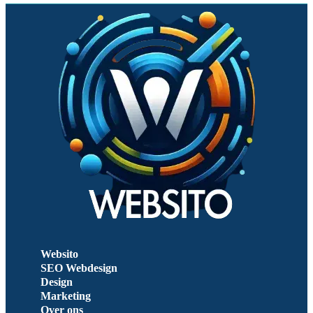
Websito
SEO Webdesign
Design
Marketing
Over ons