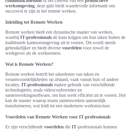
communicatietools
of het creëren van een
productieve
werkomgeving
, deze gids biedt waardevolle informatie om
succesvol te zijn in het remote werken.
Inleiding tot Remote Werken
Remote werken biedt een dynamische manier van werken,
waarbij
IT-professionals
de kans krijgen om hun taken buiten de
traditionele kantooromgeving uit te voeren. Dit wordt steeds
gebruikelijker en biedt diverse
voordelen
voor zowel de
werkgever als de werknemers.
Wat is Remote Werken?
Remote werken betreft het uitoefenen van taken en
verantwoordelijkheden op afstand, vaak vanuit huis of andere
locaties.
IT-professionals
maken gebruik van verschillende
technologieën, zoals videoconferenties en
samenwerkingssoftware, om hun werk efficiënt uit te voeren. Het
kan de manier waarop teams samenwerken aanzienlijk
transformeren, wat leidt tot een modernere werkstructuur.
Voordelen van Remote Werken voor IT-professionals
Er zijn verschillende
voordelen
die
IT
-professionals kunnen