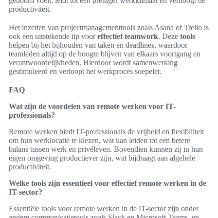
gehoord voelt, leidt tot een prettiger werkklimaat en verhoogt de
productiviteit.
Het inzetten van projectmanagementtools zoals Asana of Trello is
ook een uitstekende tip voor
effectief
teamwork
. Deze
tools
helpen bij het bijhouden van taken en deadlines, waardoor
teamleden altijd op de hoogte blijven van elkaars voortgang en
verantwoordelijkheden. Hierdoor wordt samenwerking
gestimuleerd en verloopt het werkproces soepeler.
FAQ
Wat zijn de voordelen van remote werken voor IT-
professionals?
Remote werken biedt IT-professionals de vrijheid en flexibiliteit
om hun werklocatie te kiezen, wat kan leiden tot een betere
balans tussen werk en privéleven. Bovendien kunnen zij in hun
eigen omgeving productiever zijn, wat bijdraagt aan algehele
productiviteit.
Welke tools zijn essentieel voor effectief remote werken in de
IT-sector?
Essentiële tools voor remote werken in de IT-sector zijn onder
andere communicatietools zoals Slack en Microsoft Teams, en