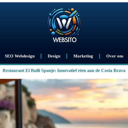
SEO Webdesign
Design
Marketing
Over ons
Restaurant El Bulli Spanje: Innovatief eten aan de Costa Brava