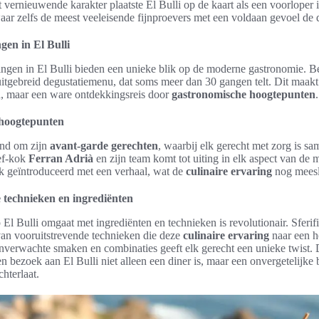
t vernieuwende karakter plaatste El Bulli op de kaart als een voorloper
aar zelfs de meest veeleisende fijnproevers met een voldaan gevoel de d
gen in El Bulli
ringen in El Bulli bieden een unieke blik op de moderne gastronomie. 
itgebreid degustatiemenu, dat soms meer dan 30 gangen telt. Dit maakt 
jd, maar een ware ontdekkingsreis door
gastronomische hoogtepunten
.
hoogtepunten
end om zijn
avant-garde gerechten
, waarbij elk gerecht met zorg is s
hef-kok
Ferran Adrià
en zijn team komt tot uiting in elk aspect van de 
ak geïntroduceerd met een verhaal, wat de
culinaire ervaring
nog meesl
 technieken en ingrediënten
l Bulli omgaat met ingrediënten en technieken is revolutionair. Sferifi
van vooruitstrevende technieken die deze
culinaire ervaring
naar een ho
nverwachte smaken en combinaties geeft elk gerecht een unieke twist. 
en bezoek aan El Bulli niet alleen een diner is, maar een onvergetelijke 
chterlaat.