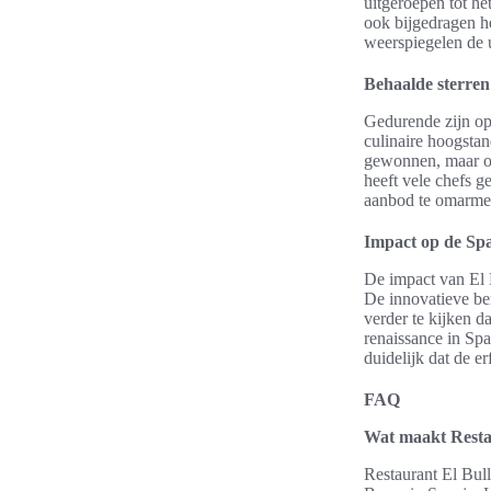
uitgeroepen tot het
ook bijgedragen h
weerspiegelen de 
Behaalde sterren
Gedurende zijn ope
culinaire hoogstan
gewonnen, maar oo
heeft vele chefs g
aanbod te omarme
Impact op de Spa
De impact van El 
De innovatieve be
verder te kijken da
renaissance in Spa
duidelijk dat de e
FAQ
Wat maakt Restau
Restaurant El Bull