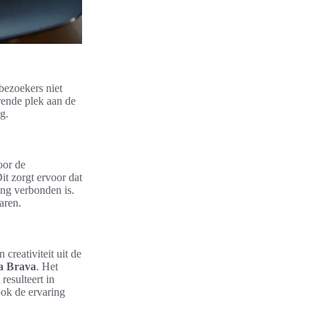
bezoekers niet
rende plek aan de
g.
oor de
it zorgt ervoor dat
ng verbonden is.
aren.
creativiteit uit de
a Brava
. Het
 resulteert in
ook de ervaring