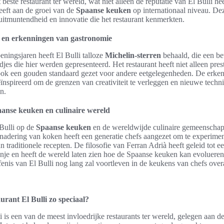
 beste restaurant ter wereld, wat niet alleen de reputatie van El Bulli he
eeft aan de groei van de
Spaanse keuken
op internationaal niveau. De
uitmuntendheid en innovatie die het restaurant kenmerkten.
 en erkenningen van gastronomie
ningsjaren heeft El Bulli talloze
Michelin-sterren
behaald, die een be
djes die hier werden gepresenteerd. Het restaurant heeft niet alleen pres
k een gouden standaard gezet voor andere eetgelegenheden. De erken
eïnspireerd om de grenzen van creativiteit te verleggen en nieuwe techn
n.
anse keuken en culinaire wereld
Bulli op de
Spaanse keuken
en de wereldwijde culinaire gemeenschap
nadering van koken heeft een generatie chefs aangezet om te experimen
n traditionele recepten. De filosofie van Ferran Adrià heeft geleid tot ee
nje en heeft de wereld laten zien hoe de Spaanse keuken kan evolueren 
rfenis van El Bulli nog lang zal voortleven in de keukens van chefs overa
rant El Bulli zo speciaal?
i is een van de meest invloedrijke restaurants ter wereld, gelegen aan d