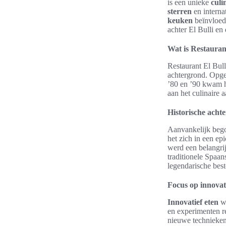
is een unieke
culi
sterren
en interna
keuken
beïnvloed
achter El Bulli en
Wat is Restauran
Restaurant El Bull
achtergrond. Opger
’80 en ’90 kwam h
aan het culinaire 
Historische acht
Aanvankelijk bego
het zich in een e
werd een belangri
traditionele Spaa
legendarische bes
Focus op innovat
Innovatief eten
wa
en experimenten r
nieuwe technieken