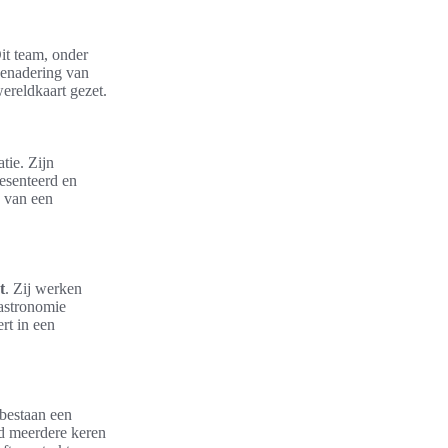
it team, onder
benadering van
wereldkaart gezet.
tie. Zijn
esenteerd en
n van een
t
. Zij werken
gastronomie
rt in een
 bestaan een
d meerdere keren