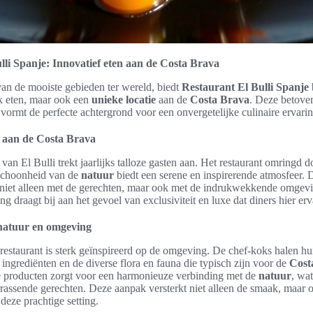
lli Spanje: Innovatief eten aan de Costa Brava
van de mooiste gebieden ter wereld, biedt
Restaurant El Bulli Spanje
jk eten, maar ook een
unieke locatie
aan de
Costa Brava
. Deze betove
ormt de perfecte achtergrond voor een onvergetelijke culinaire ervarin
e aan de Costa Brava
van El Bulli trekt jaarlijks talloze gasten aan. Het restaurant omringd d
choonheid van de
natuur
biedt een serene en inspirerende atmosfeer. D
niet alleen met de gerechten, maar ook met de indrukwekkende omgevi
ng draagt bij aan het gevoel van exclusiviteit en luxe dat diners hier erv
e natuur en omgeving
estaurant is sterk geïnspireerd op de omgeving. De chef-koks halen hun 
ngrediënten en de diverse flora en fauna die typisch zijn voor de
Cost
e producten zorgt voor een harmonieuze verbinding met de
natuur
, wat
rassende gerechten. Deze aanpak versterkt niet alleen de smaak, maar 
 deze prachtige setting.