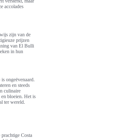
eft versterkt, maar
ze accolades
wijs zijn van de
tigieuze prijzen
ning van El Bulli
ieken in hun
 is ongeëvenaard.
teren en steeds
n culinaire
en bloeien. Het is
l ter wereld.
e prachtige Costa