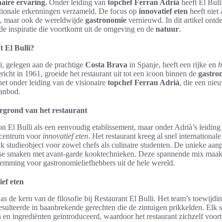
naire ervaring
. Onder leiding van
topchef
Ferran Adrià
heeft El Bull
tionale erkenningen verzameld. De focus op
innovatief eten
heeft niet
, maar ook de wereldwijde
gastronomie
vernieuwd. In dit artikel ont
 de inspiratie die voortkomt uit de omgeving en de
natuur
.
t El Bulli?
i, gelegen aan de prachtige
Costa Brava
in Spanje, heeft een rijke en
h
icht in 1961, groeide het restaurant uit tot een icoon binnen de
gastro
et onder leiding van de visionaire
topchef
Ferran Adrià
, die een nie
aanbod.
ergrond van het restaurant
n El Bulli als een eenvoudig etablissement, maar onder Adrià’s leiding
picentrum voor
innovatief eten
. Het restaurant kreeg al snel international
jk studieobject voor zowel chefs als culinaire studenten. De unieke aa
nse smaken met avant-garde kooktechnieken. Deze spannende mix maakte
temming voor gastronomieliefhebbers uit de hele wereld.
ief eten
s de kern van de filosofie bij Restaurant El Bulli. Het team’s toewijding
esulteerde in baanbrekende gerechten die de zintuigen prikkelden. Elk
 en ingrediënten geïntroduceerd, waardoor het restaurant zichzelf voor