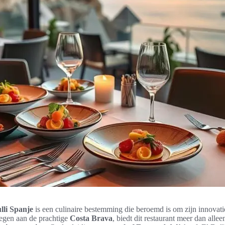
lli Spanje
is een culinaire bestemming die beroemd is om zijn innovat
legen aan de prachtige
Costa Brava
, biedt dit restaurant meer dan allee