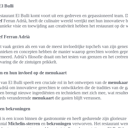
l Bulli
staurant El Bulli komt voort uit een gedreven en gepassioneerd team. D
ef
Ferran Adrià, heeft de culinaire wereld verrijkt met hun innovatieve 
unieke visie en toewijding aan creativiteit hebben het restaurant op de 
ef Ferran Adrià
 vaak gezien als een van de meest invloedrijke topchefs van zijn genera
nieken en concepten hebben de manier waarop gerechten worden gepr
rmeerd. Adrià’s filosofie draait om het testen van grenzen en het creëre
varing die de zintuigen prikkelt.
am en hun invloed op de menukaart
van El Bulli speelt een cruciale rol in het ontwerpen van de
menukaar
rià om innovatieve gerechten te ontwikkelen die de tradities van de 
oen brengt nieuwe ingrediënten en technieken met zich mee, wat resultee
eeds veranderende
menukaart
die gasten blijft verrassen.
 en bekroningen
i is een icoon binnen de gastronomie en heeft gedurende zijn glorieuze
ntal
Michelin-sterren
en
bekroningen
verworven. Het restaurant wer