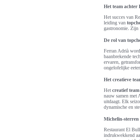
Het team achter E
Het succes van Re
leiding van
topch
gastronomie. Zijn 
De rol van topch
Ferran Adrià wordt
baanbrekende tech
ervaren, getransfo
ongelofelijke eeter
Het creatieve te
Het
creatief team
nauw samen met Ad
uitdaagt. Elk seiz
dynamische en st
Michelin-sterren
Restaurant El Bull
indrukwekkend aa