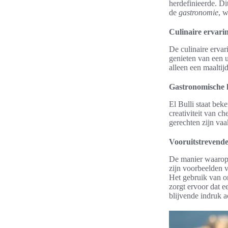
herdefinieerde. Di
de
gastronomie
, w
Culinaire ervarin
De culinaire erva
genieten van een u
alleen een maalti
Gastronomische 
El Bulli staat bek
creativiteit van c
gerechten zijn va
Vooruitstrevende
De manier waarop E
zijn voorbeelden 
Het gebruik van o
zorgt ervoor dat e
blijvende indruk a