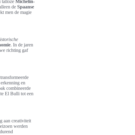
i talloze
Michelin-
 alleen de
Spaanse
dekt men de magie
istorische
nomie
. In de jaren
uwe richting gaf
 transformeerde
e erkenning en
npak combineerde
 El Bulli tot een
 aan creativiteit
 seizoen werden
tdurend