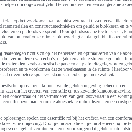
ns helpen om ongewenst geluid te verminderen en een aangename akoe
cht zich op het voorkomen van geluidsoverdracht tussen verschillende 
olatiematerialen en constructietechnieken om geluid te blokkeren en te
vloeren en plafonds verspreidt. Door geluidsisolatie toe te passen, ku
id van buitenaf onze ruimtes binnendringt en dat geluid uit onze ruimt
ers.
ng
daarentegen richt zich op het beheersen en optimaliseren van de akoes
om het verminderen van echo’s, nagalm en andere storende geluiden bin
de materialen, zoals akoestische panelen en plafondtegels, worden geb
absorberen en te voorkomen dat ze weerkaatsen in de ruimte. Hierdoor
taat er een betere spraakverstaanbaarheid en geluidskwaliteit.
oestische oplossingen kunnen we de geluidsomgeving beheersen en a
nu gaat om het creëren van een stille en rustgevende kantooromgeving,
n een concertzaal of het verminderen van geluidsoverlast in een woning
 een effectieve manier om de akoestiek te optimaliseren en een rustig
 oplossingen spelen een essentiële rol bij het creëren van een comfort
koestische omgeving. Door geluidsisolatie en geluidsbeheersing toe te
ngewenst geluid verminderen en ervoor zorgen dat geluid op de juiste