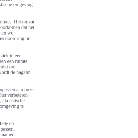
stische omgeving
ruimtes. Het omvat
 voorkomen dat het
nnen we
es doordringt in
tiek in een
nen een ruimte.
ruikt om
 wordt de nagalm
anpassen aan onze
 het verbeteren
, akoestische
e omgeving te
abele en
 passen,
 manier