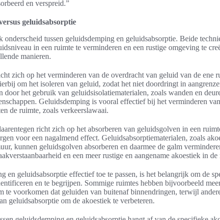
orbeerd en verspreid.”
ersus geluidsabsorptie
ijk onderscheid tussen geluidsdemping en geluidsabsorptie. Beide tech
idsniveau in een ruimte te verminderen en een rustige omgeving te cre
llende manieren.
cht zich op het verminderen van de overdracht van geluid van de ene r
ierbij om het isoleren van geluid, zodat het niet doordringt in aangrenz
n door het gebruik van geluidsisolatiematerialen, zoals wanden en deur
genschappen. Geluidsdemping is vooral effectief bij het verminderen van
en de ruimte, zoals verkeerslawaai.
aarentegen richt zich op het absorberen van geluidsgolven in een ruimte
rgen voor een nagalmend effect. Geluidsabsorptiematerialen, zoals akoe
uur, kunnen geluidsgolven absorberen en daarmee de galm verminderen.
raakverstaanbaarheid en een meer rustige en aangename akoestiek in de 
en geluidsabsorptie effectief toe te passen, is het belangrijk om de sp
dentificeren en te begrijpen. Sommige ruimtes hebben bijvoorbeeld meer
 te voorkomen dat geluiden van buitenaf binnendringen, terwijl andere
van geluidsabsorptie om de akoestiek te verbeteren.
ssen geluidsdemping en geluidsabsorptie hangt af van de specifieke ak