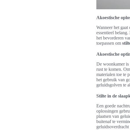
Akoestische oplo
Wanneer het gaat o
essentieel belang.
het bevorderen van
toepassen om
stil
Akoestische opti
De woonkamer is v
rust te komen. Om
materialen toe te 
het gebruik van g
geluidsgolven te a
Stilte in de slaa
Een goede nachtrus
oplossingen gebru
plaatsen van gelu
buitenaf te vermi
geluidsoverdracht 