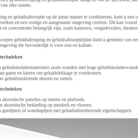
 van elke ruimte.
ng en geluidsabsorptie op de juiste manier te combineren, kunt u een 
reiken en een rustige en aangename omgeving creëren. Dit kan vooral b
t en concentratie belangrijk zijn, zoals kantoren, vergaderzalen, theater
orpen geluidsdemping en geluidsabsorptieplan kunt u genieten van ee
mgeving die bevorderlijk is voor rust en kalmte.
technieken
 geluidsisolatiematerialen zoals wanden met hoge geluidsisolatiewaard
an gaten en kieren om geluidslekkage te voorkomen.
van geluidsisolerende deuren en ramen.
technieken
 akoestische panelen op muren en plafonds.
an akoestische bekleding op meubels en vloeren.
 gordijnen of wandtapijten met geluidsabsorberende eigenschappen.