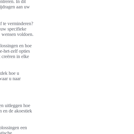
treren. In dit
bijdragen aan uw
f te verminderen?
 uw specifieke
w wensen voldoen.
plossingen en hoe
-het-zelf opties
 creëren in elke
tdek hoe u
waar u naar
en uitleggen hoe
 en de akoestiek
oplossingen een
stische