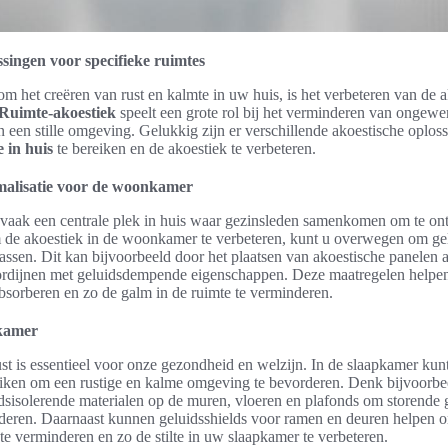
ssingen voor specifieke ruimtes
m het creëren van rust en kalmte in uw huis, is het verbeteren van de 
Ruimte-akoestiek
speelt een grote rol bij het verminderen van ongewe
 een stille omgeving. Gelukkig zijn er verschillende akoestische oplos
te in huis
te bereiken en de akoestiek te verbeteren.
malisatie voor de woonkamer
aak een centrale plek in huis waar gezinsleden samenkomen om te ont
 de akoestiek in de woonkamer te verbeteren, kunt u overwegen om ge
passen. Dit kan bijvoorbeeld door het plaatsen van akoestische panelen
ordijnen met geluidsdempende eigenschappen. Deze maatregelen helpe
bsorberen en zo de galm in de ruimte te verminderen.
pkamer
t is essentieel voor onze gezondheid en welzijn. In de slaapkamer kun
iken om een rustige en kalme omgeving te bevorderen. Denk bijvoorbe
idsisolerende materialen op de muren, vloeren en plafonds om storende 
nderen. Daarnaast kunnen geluidsshields voor ramen en deuren helpen 
te verminderen en zo de stilte in uw slaapkamer te verbeteren.