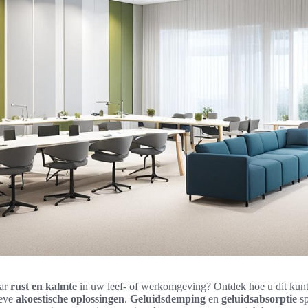
aar
rust en kalmte
in uw leef- of werkomgeving? Ontdek hoe u dit kunt
ieve
akoestische oplossingen
.
Geluidsdemping
en
geluidsabsorptie
sp