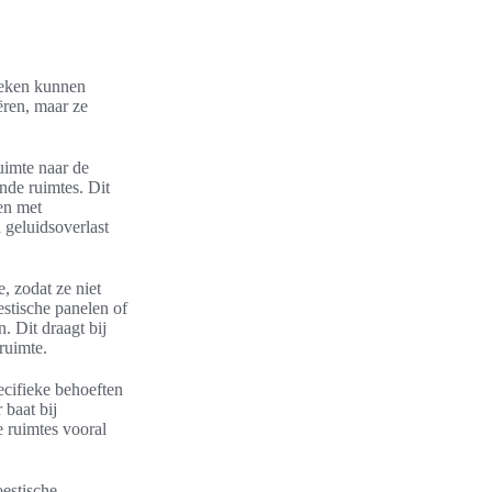
nieken kunnen
ëren, maar ze
uimte naar de
ende ruimtes. Dit
en met
 geluidsoverlast
, zodat ze niet
stische panelen of
 Dit draagt bij
ruimte.
ecifieke behoeften
 baat bij
 ruimtes vooral
oestische