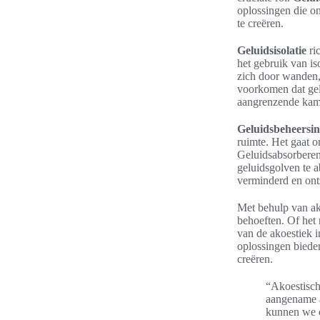
oplossingen die o
te creëren.
Geluidsisolatie
ri
het gebruik van is
zich door wanden, 
voorkomen dat gelu
aangrenzende kam
Geluidsbeheersi
ruimte. Het gaat 
Geluidsabsorberen
geluidsgolven te 
verminderd en onts
Met behulp van ak
behoeften. Of het 
van de akoestiek i
oplossingen bieden
creëren.
“Akoestische
aangename a
kunnen we o