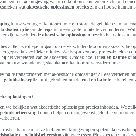
n van een rustige omgeving waarin u kunt ontspannen en zich kunt concen
 bespreken wat
akoestische oplossingen
precies zijn en hoe ze kunnen 
mping
in uw woning of kantoorruimte om storende geluiden van buitena
luidsabsorptie
om de nagalm in een grote ruimte te verminderen? Wat
, er zijn verschillende
akoestische oplossingen
beschikbaar die aan u
ties zullen we dieper ingaan op de verschillende soorten akoestische o
toegepast in specifieke ruimtes. We bespreken ook professionele en doe
 bij het verbeteren van de akoestiek. Ontdek hoe u
rust en kalmte
kunt
 gaat om uw woonkamer, slaapkamer, kantoor of vergaderruimte.
ing te transformeren met akoestische oplossingen? Lees verder en on
en
geluidsabsorptie
kunt gebruiken om de
rust en kalmte
te bereiken 
sche oplossingen?
llen we bekijken wat akoestische oplossingen precies inhouden. We zull
geluidsbeheersing
kunnen helpen om ongewenst geluid te verminderen
verbeteren.
ar rust en kalmte in onze leef- en werkomgevingen spelen akoestische 
dsisolatie
en
geluidsbeheersing
zijn twee essentiële aspecten van akoe