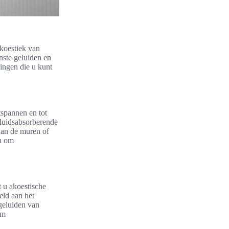
akoestiek van
nste geluiden en
singen die u kunt
spannen en tot
luidsabsorberende
 aan de muren of
n om
t u akoestische
eld aan het
geluiden van
om