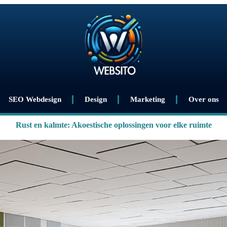
SEO Webdesign
Design
Marketing
Over ons
Rust en kalmte: Akoestische oplossingen voor elke ruimte