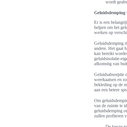
wordt geabs
Geluidsdemping v
Er is een belangr
helpen om het gelu
werken op verschi
Geluidsdemping ri
andere. Het gaat h
kan bereikt worde
geluidsisolatie-ei
afkomstig van buit
Geluidsabsorptie d
weerkaatsen en zo
bekleding op de m
aan een betere sp
Om geluidsdemping 
van de ruimte te i
geluidsdemping om
zullen profiteren 
De keuze tu