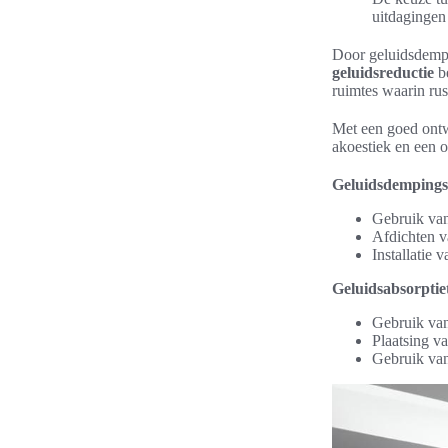
uitdagingen
Door geluidsdempi
geluidsreductie
be
ruimtes waarin rus
Met een goed ontw
akoestiek en een o
Geluidsdempings
Gebruik van
Afdichten v
Installatie 
Geluidsabsorptie
Gebruik van
Plaatsing v
Gebruik van