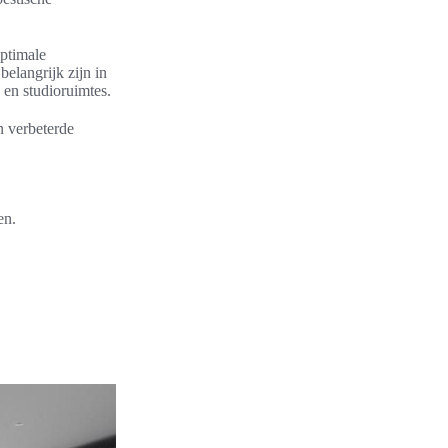
optimale
elangrijk zijn in
s en studioruimtes.
n verbeterde
en.