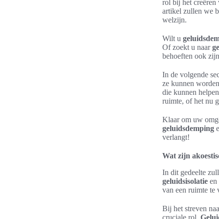
rol bij het creëre
artikel zullen we
welzijn.
Wilt u
geluidsde
Of zoekt u naar
ge
behoeften ook zijn
In de volgende sec
ze kunnen worden 
die kunnen helpen
ruimte, of het nu
Klaar om uw omgev
geluidsdemping
verlangt!
Wat zijn akoesti
In dit gedeelte zu
geluidsisolatie
en
van een ruimte te 
Bij het streven na
cruciale rol.
Gelui