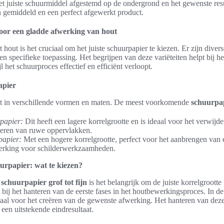
et juiste schuurmiddel afgestemd op de ondergrond en het gewenste resu
n gemiddeld en een perfect afgewerkt product.
oor een gladde afwerking van hout
 hout is het cruciaal om het juiste schuurpapier te kiezen. Er zijn diver
een specifieke toepassing. Het begrijpen van deze variëteiten helpt bij 
jl het schuurproces effectief en efficiënt verloopt.
apier
t in verschillende vormen en maten. De meest voorkomende
schuurpap
papier:
Dit heeft een lagere korrelgrootte en is ideaal voor het verwijd
iseren van ruwe oppervlakken.
papier:
Met een hogere korrelgrootte, perfect voor het aanbrengen van 
erking voor schilderwerkzaamheden.
uurpapier: wat te kiezen?
n
schuurpapier grof tot fijn
is het belangrijk om de juiste korrelgrootte 
bij het hanteren van de eerste fases in het houtbewerkingsproces. In de l
iaal voor het creëren van de gewenste afwerking. Het hanteren van deze
 een uitstekende eindresultaat.