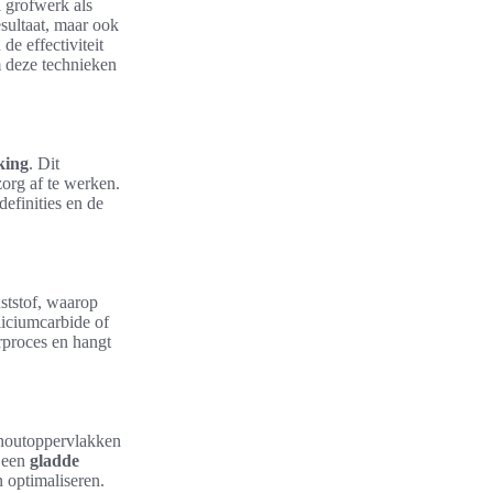
 grofwerk als
esultaat, maar ook
de effectiviteit
m deze technieken
king
. Dit
zorg af te werken.
definities en de
nststof, waarop
liciumcarbide of
urproces en hangt
 houtoppervlakken
r een
gladde
optimaliseren.