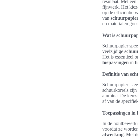
resultaat. Met een
fijnwerk. Het kiez
op de efficiëntie 
van
schuurpapie
en materialen goed
Wat is schuurpap
Schuurpapier speel
veelzijdige
schuu
Het is essentieel 
toepassingen
in
h
Definitie van sc
Schuurpapier is e
schuurkorrels zijn
alumina. De keuz
af van de specifie
Toepassingen in
In de houtbewerki
voordat ze worden
afwerking
. Met d