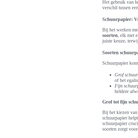
Het gebruik van h
verschil tussen ee
Schuurpapier: V
Bij het werken met
soorten
, elk met 
juiste keuze, terwi
Soorten schuurp
Schuurpapier kom
Grof schuur
of het egal
Fijn schuur
heldere afw
Grof tot fijn sch
Bij het kiezen va
schuurpapier helpt 
schuurpapier cruc
soorten zorgt voor