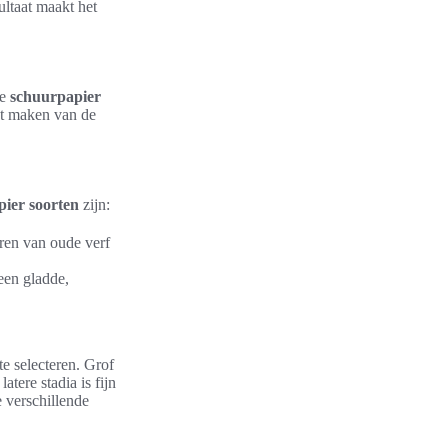
ltaat maakt het
se
schuurpapier
het maken van de
ier soorten
zijn:
eren van oude verf
een gladde,
te selecteren. Grof
atere stadia is fijn
 verschillende