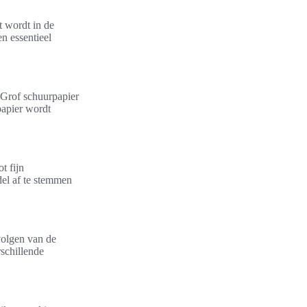
t wordt in de
n essentieel
 Grof schuurpapier
papier wordt
t fijn
del af te stemmen
volgen van de
rschillende