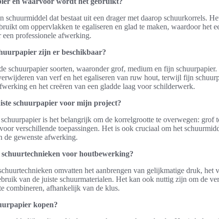
ier en waarvoor wordt het gebruikt?
n schuurmiddel dat bestaat uit een drager met daarop schuurkorrels. He
ruikt om oppervlakken te egaliseren en glad te maken, waardoor het ee
r een professionele afwerking.
huurpapier zijn er beschikbaar?
nde schuurpapier soorten, waaronder grof, medium en fijn schuurpapier.
 verwijderen van verf en het egaliseren van ruw hout, terwijl fijn schuur
fwerking en het creëren van een gladde laag voor schilderwerk.
uiste schuurpapier voor mijn project?
 schuurpapier is het belangrijk om de korrelgrootte te overwegen: grof to
 voor verschillende toepassingen. Het is ook cruciaal om het schuurmid
en de gewenste afwerking.
e schuurtechnieken voor houtbewerking?
 schuurtechnieken omvatten het aanbrengen van gelijkmatige druk, het 
ebruik van de juiste schuurmaterialen. Het kan ook nuttig zijn om de ve
te combineren, afhankelijk van de klus.
uurpapier kopen?