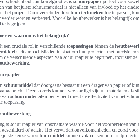
 verscheidenheid aan korrelgroottes is
schuurpapier
perfect voor zowel
en van het juiste schuurmateriaal is niet alleen van invloed op het eindr
van het project. Door verschillende
schuurtechnieken
toe te passen, kan 
r
verder worden verbeterd. Voor elke houtbewerker is het belangrijk o
 te begrijpen.
ier en waarom is het belangrijk?
t een cruciale rol in verschillende
toepassingen
binnen de
houtbewer
rmiddel
stelt ambachtslieden in staat om hun projecten met precisie en 
om de verschillende aspecten van schuurpapier te begrijpen, inclusief de 
outbewerking
.
huurpapier
en
schuurmiddel
dat doorgaans bestaat uit een drager van papier of ku
 aangebracht. Deze korrels kunnen vervaardigd zijn uit materialen als si
e van
schuurmaterialen
beïnvloedt direct de effectiviteit van het schu
ke toepassing.
 houtbewerking
ng is schuurpapier van onschatbare waarde voor het voorbereiden van
 geschilderd of gelakt. Het verwijdert onvolkomenheden en zorgt voo
e juiste keuze van
schuurmiddel
kunnen vakmensen hun houtprojecten 