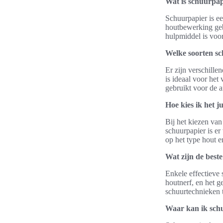
Wat is schuurpap
Schuurpapier is ee
houtbewerking geb
hulpmiddel is voo
Welke soorten sc
Er zijn verschille
is ideaal voor het
gebruikt voor de a
Hoe kies ik het j
Bij het kiezen van
schuurpapier is er
op het type hout 
Wat zijn de best
Enkele effectieve
houtnerf, en het g
schuurtechnieken 
Waar kan ik sch