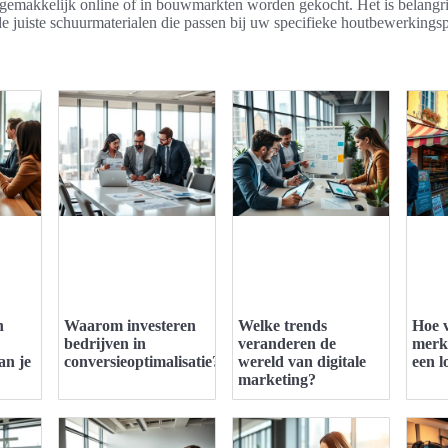
gemakkelijk online of in bouwmarkten worden gekocht. Het is belangri
de juiste schuurmaterialen die passen bij uw specifieke houtbewerkingsp
n
Waarom investeren
Welke trends
Hoe v
bedrijven in
veranderen de
merk
an je
conversieoptimalisatie?
wereld van digitale
een l
marketing?