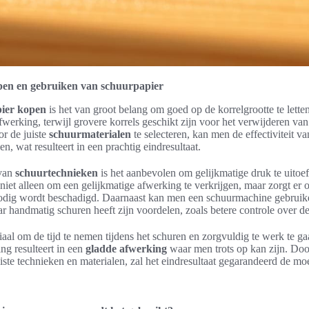
pen en gebruiken van schuurpapier
ier kopen
is het van groot belang om goed op de korrelgrootte te letten
afwerking, terwijl grovere korrels geschikt zijn voor het verwijderen van
r de juiste
schuurmaterialen
te selecteren, kan men de effectiviteit v
n, wat resulteert in een prachtig eindresultaat.
 van
schuurtechnieken
is het aanbevolen om gelijkmatige druk te uitoef
 niet alleen om een gelijkmatige afwerking te verkrijgen, maar zorgt er 
nodig wordt beschadigd. Daarnaast kan men een schuurmachine gebruik
 handmatig schuren heeft zijn voordelen, zoals betere controle over de f
uciaal om de tijd te nemen tijdens het schuren en zorgvuldig te werk te g
ng resulteert in een
gladde afwerking
waar men trots op kan zijn. Doo
iste technieken en materialen, zal het eindresultaat gegarandeerd de moe