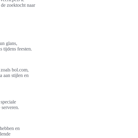
 de zoektocht naar
un glans,
 tijdens feesten.
 zoals bol.com,
 aan stijlen en
 speciale
e serveren.
g hebben en
llende