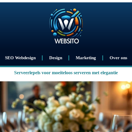
SEO Webdesign
Design
Marketing
Over ons
Serveerlepels voor moeiteloos serveren met elegantie