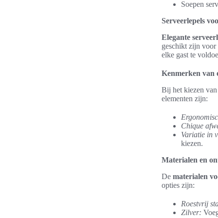
Soepen serv
Serveerlepels voo
Elegante serveerl
geschikt zijn voor
elke gast te voldo
Kenmerken van el
Bij het kiezen va
elementen zijn:
Ergonomisc
Chique afw
Variatie in
kiezen.
Materialen en o
De
materialen vo
opties zijn:
Roestvrij st
Zilver:
Voegt