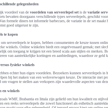
rschillende gelegenheden
ijk voordeel van de
voordelen van serveerlepel set
is de
variatie serv
Sets bevatten doorgaans verschillende types serveerlepels, geschikt voo
an formele diners tot informele barbecues, de variatie in de set maakt
mst goed uitgerust te zijn.
ls te kopen
 om serveerlepels te kopen, hebben consumenten de keuze tussen online
eke winkels. Online winkelen biedt een ongeëvenaard gemak; met slech
elijk om toegang te krijgen tot een breed scala aan stijlen en merken.
iteren van aantrekkelijke kortingen en aanbiedingen, waardoor ze geld 
versus fysieke winkels
ebben echter hun eigen voordelen. Bezoekers kunnen serveerlepels in h
elpen bij het maken van een weloverwogen keuze. De interactie met p
 om vragen te stellen aan verkopers zijn waardevolle aspecten van deze
n en winkels
oals WMF, Brabantia en Iittala zijn geliefd om hun kwaliteit en stijlvo
 een reeks serveerlepels die zowel functioneel als esthetisch aantrekkel
uze maakt voor elke gelegenheid. Of iemand ervoor kiest om online ser