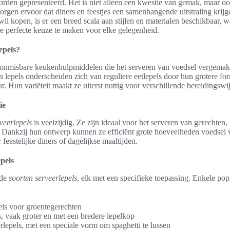
orden gepresenteerd. Het is niet alleen een kwestie van gemak, maar oo
orgen ervoor dat diners en feestjes een samenhangende uitstraling krijg
il kopen, is er een breed scala aan stijlen en materialen beschikbaar, 
e perfecte keuze te maken voor elke gelegenheid.
epels?
n onmisbare keukenhulpmiddelen die het serveren van voedsel vergemak
 lepels onderscheiden zich van reguliere eetlepels door hun grotere fo
ur. Hun variëteit maakt ze uiterst nuttig voor verschillende bereidingswi
ie
veerlepels
is veelzijdig. Ze zijn ideaal voor het serveren van gerechten,
. Dankzij hun ontwerp kunnen ze efficiënt grote hoeveelheden voedsel v
feestelijke diners of dagelijkse maaltijden.
pels
nde
soorten serveerlepels
, elk met een specifieke toepassing. Enkele po
pels voor groentegerechten
s, vaak groter en met een bredere lepelkop
rlepels, met een speciale vorm om spaghetti te lussen