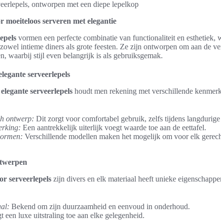
eerlepels, ontworpen met een diepe lepelkop
r moeiteloos serveren met elegantie
epels
vormen een perfecte combinatie van functionaliteit en esthetiek,
 zowel intieme diners als grote feesten. Ze zijn ontworpen om aan de 
en, waarbij stijl even belangrijk is als gebruiksgemak.
egante serveerlepels
n
elegante serveerlepels
houdt men rekening met verschillende kenmerk
h ontwerp:
Dit zorgt voor comfortabel gebruik, zelfs tijdens langdurig
erking:
Een aantrekkelijk uiterlijk voegt waarde toe aan de eettafel.
 vormen:
Verschillende modellen maken het mogelijk om voor elk gerecht 
ntwerpen
or serveerlepels
zijn divers en elk materiaal heeft unieke eigenschappe
aal:
Bekend om zijn duurzaamheid en eenvoud in onderhoud.
 een luxe uitstraling toe aan elke gelegenheid.