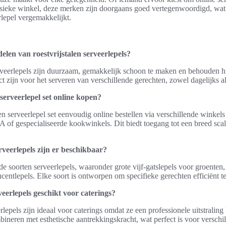
ysieke winkel, deze merken zijn doorgaans goed vertegenwoordigd, wat
rlepel vergemakkelijkt.
elen van roestvrijstalen serveerlepels?
erveerlepels zijn duurzaam, gemakkelijk schoon te maken en behouden h
t zijn voor het serveren van verschillende gerechten, zowel dagelijks als
serveerlepel set online kopen?
 serveerlepel set eenvoudig online bestellen via verschillende winkels
f gespecialiseerde kookwinkels. Dit biedt toegang tot een breed scala
rveerlepels zijn er beschikbaar?
nde soorten serveerlepels, waaronder grote vijf-gatslepels voor groenten,
ucentlepels. Elke soort is ontworpen om specifieke gerechten efficiënt t
veerlepels geschikt voor caterings?
erlepels zijn ideaal voor caterings omdat ze een professionele uitstralin
mbineren met esthetische aantrekkingskracht, wat perfect is voor verschi