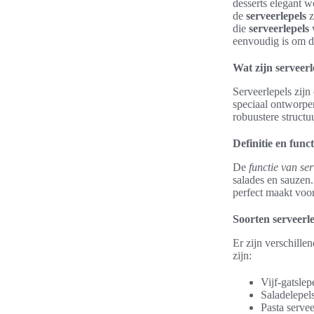
desserts elegant w
de
serveerlepels
z
die
serveerlepels
w
eenvoudig is om d
Wat zijn serveerl
Serveerlepels zij
speciaal ontworpen
robuustere structu
Definitie en funct
De
functie van ser
salades en sauzen
perfect maakt voor 
Soorten serveerle
Er zijn verschille
zijn:
Vijf-gatsle
Saladelepel
Pasta servee