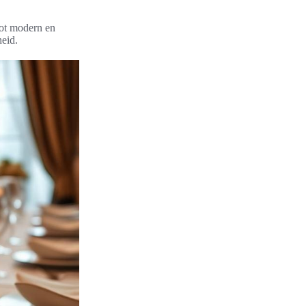
tot modern en
heid.