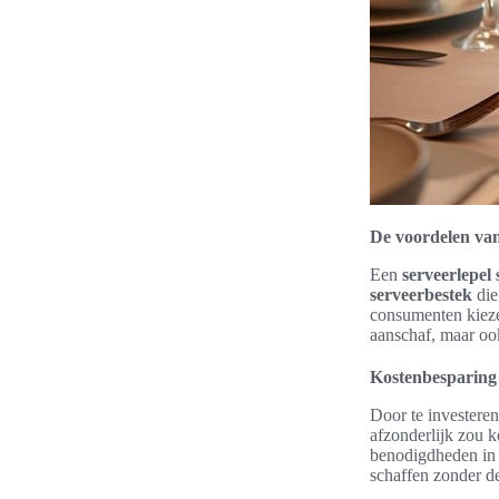
De voordelen van 
Een
serveerlepel 
serveerbestek
die
consumenten kiezen
aanschaf, maar ook
Kostenbesparing
Door te investere
afzonderlijk zou k
benodigdheden in 
schaffen zonder d