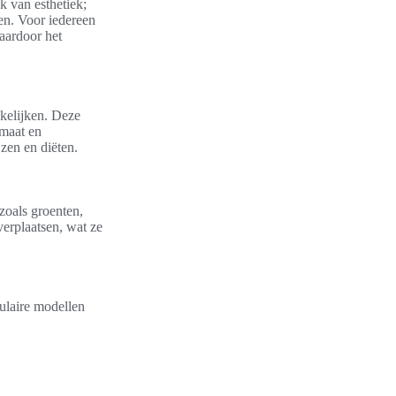
k van esthetiek;
en. Voor iedereen
waardoor het
kelijken. Deze
rmaat en
jzen en diëten.
 zoals groenten,
erplaatsen, wat ze
pulaire modellen