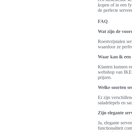
kopen of in een f
de perfecte servee
FAQ
Wat zijn de voord
Roestvrijstalen s
waardoor ze perfec
Waar kan ik een 
Klanten kunnen een
webshop van IKEA o
prijzen.
Welke soorten se
Er zijn verschille
saladelepels en sa
Zijn elegante ser
Ja, elegante serve
functionaliteit co