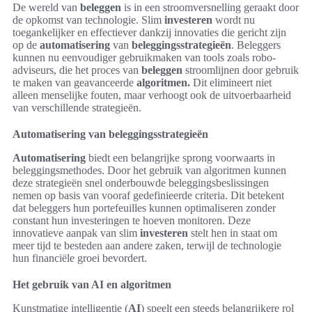
De wereld van
beleggen
is in een stroomversnelling geraakt door
de opkomst van technologie. Slim
investeren
wordt nu
toegankelijker en effectiever dankzij innovaties die gericht zijn
op de
automatisering
van
beleggingsstrategieën
. Beleggers
kunnen nu eenvoudiger gebruikmaken van tools zoals robo-
adviseurs, die het proces van
beleggen
stroomlijnen door gebruik
te maken van geavanceerde
algoritmen.
Dit elimineert niet
alleen menselijke fouten, maar verhoogt ook de uitvoerbaarheid
van verschillende strategieën.
Automatisering van beleggingsstrategieën
Automatisering
biedt een belangrijke sprong voorwaarts in
beleggingsmethodes. Door het gebruik van algoritmen kunnen
deze strategieën snel onderbouwde beleggingsbeslissingen
nemen op basis van vooraf gedefinieerde criteria. Dit betekent
dat beleggers hun portefeuilles kunnen optimaliseren zonder
constant hun investeringen te hoeven monitoren. Deze
innovatieve aanpak van slim
investeren
stelt hen in staat om
meer tijd te besteden aan andere zaken, terwijl de technologie
hun financiële groei bevordert.
Het gebruik van AI en algoritmen
Kunstmatige intelligentie (
AI
) speelt een steeds belangrijkere rol