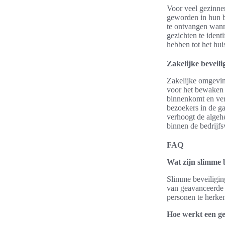
Voor veel gezinne
geworden in hun be
te ontvangen wann
gezichten te iden
hebben tot het hui
Zakelijke beveili
Zakelijke omgevin
voor het bewaken 
binnenkomt en ver
bezoekers in de ga
verhoogt de algehe
binnen de bedrijfs
FAQ
Wat zijn slimme 
Slimme beveiligin
van geavanceerde a
personen te herken
Hoe werkt een g