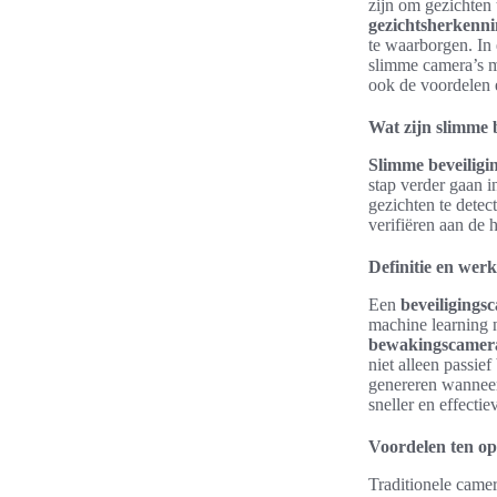
zijn om gezichten 
gezichtsherkenn
te waarborgen. In 
slimme camera’s me
ook de voordelen 
Wat zijn slimme 
Slimme beveiligi
stap verder gaan 
gezichten te detec
verifiëren aan de 
Definitie en wer
Een
beveiligings
machine learning 
bewakingscamera
niet alleen passie
genereren wanneer
sneller en effectie
Voordelen ten op
Traditionele camer