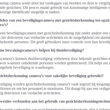
nning camera werkt door het vastleggen van beelden en deze te vergeli
nde gezichten. Dit proces maakt gebruik van kunstmatige intelligentie
eurige identificatie mogelijk te maken.
delen van een beveiligingscamera met gezichtsherkenning ten opzi
ra’s?
een beveiligingscamera met gezichtsherkenning zijn onder andere een
het detecteren van verdachte activiteiten en de mogelijkheid om alarmen
bekende personen. Dit geeft gebruikers meer controle over hun beveili
e bewakingscamera’s helpen bij thuisbeveiliging?
amera’s kunnen thuisbeveiliging verbeteren door bekende gezichten t
uwen wanneer onbekende personen worden gedetecteerd. Dit helpt om i
lgehele beveiliging te waarborgen.
chtsherkenning camera’s voor zakelijke beveiliging gebruikt?
veiliging worden gezichtsherkenning camera’s vaak ingezet bij toegan
ificeren en om het personeel te monitoren. Dit draagt bij aan een veil
jdig detecteren van verdachte activiteiten.
kwesties verbonden aan het gebruik van gezichtsherkenningstechno
y-kwesties verbonden aan gezichtsherkenningstechnologie. Het is belang