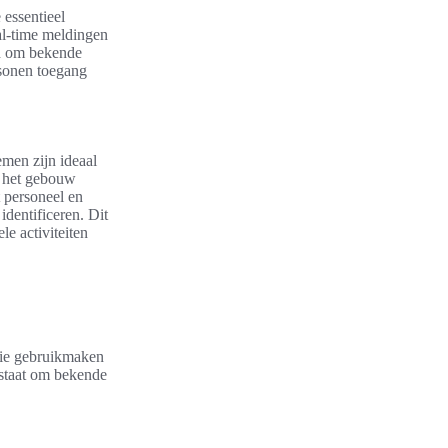
 essentieel
eal-time meldingen
id om bekende
rsonen toegang
men zijn ideaal
e het gebouw
 personeel en
identificeren. Dit
le activiteiten
die gebruikmaken
 staat om bekende