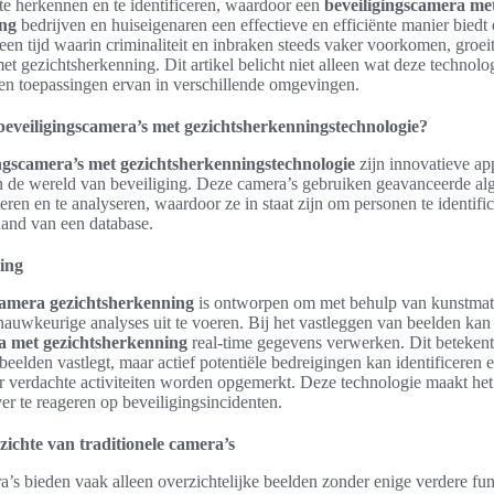
te herkennen en te identificeren, waardoor een
beveiligingscamera me
ing
bedrijven en huiseigenaren een effectieve en efficiënte manier biedt
een tijd waarin criminaliteit en inbraken steeds vaker voorkomen, groei
t gezichtsherkenning. Dit artikel belicht niet alleen wat deze technolo
en toepassingen ervan in verschillende omgevingen.
beveiligingscamera’s met gezichtsherkenningstechnologie?
ngscamera’s met gezichtsherkenningstechnologie
zijn innovatieve ap
in de wereld van beveiliging. Deze camera’s gebruiken geavanceerde al
teren en te analyseren, waardoor ze in staat zijn om personen te identific
hand van een database.
king
camera gezichtsherkenning
is ontworpen om met behulp van kunstmatig
nauwkeurige analyses uit te voeren. Bij het vastleggen van beelden ka
 met gezichtsherkenning
real-time gegevens verwerken. Dit betekent
f beelden vastlegt, maar actief potentiële bedreigingen kan identificeren
 verdachte activiteiten worden opgemerkt. Deze technologie maakt he
ver te reageren op beveiligingsincidenten.
zichte van traditionele camera’s
a’s bieden vaak alleen overzichtelijke beelden zonder enige verdere func