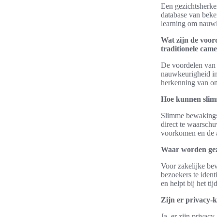
Een gezichtsherke
database van beke
learning om nauwk
Wat zijn de voor
traditionele came
De voordelen van 
nauwkeurigheid in 
herkenning van on
Hoe kunnen slimm
Slimme bewakingsc
direct te waarsch
voorkomen en de a
Waar worden gezi
Voor zakelijke be
bezoekers te ident
en helpt bij het ti
Zijn er privacy-
Ja, er zijn privac