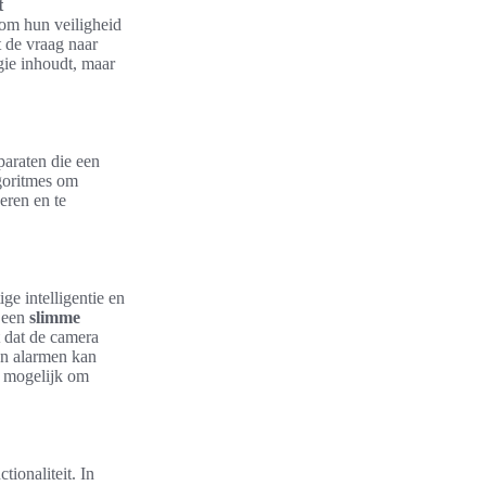
t
 om hun veiligheid
t de vraag naar
gie inhoudt, maar
paraten die een
goritmes om
eren en te
e intelligentie en
n een
slimme
 dat de camera
 en alarmen kan
t mogelijk om
tionaliteit. In