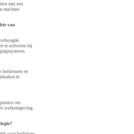
jken met een
 en machine
chte van
 verhoogde
 te activeren bij
gingssysteem.
e herkennen en
nbraken te
gspunten om
igere werkomgeving
logie?
rijk voor bedrijven