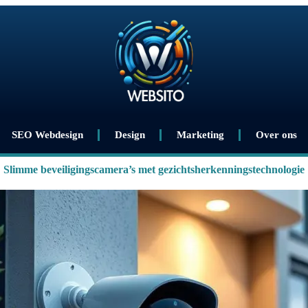
SEO Webdesign
Design
Marketing
Over ons
Slimme beveiligingscamera’s met gezichtsherkenningstechnologie