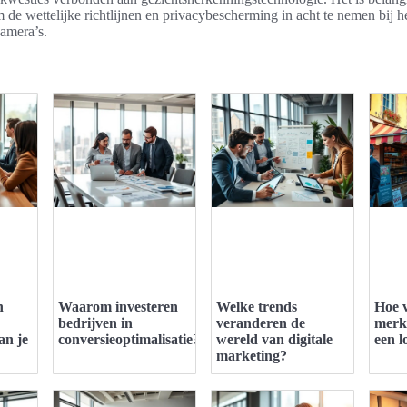
m de wettelijke richtlijnen en privacybescherming in acht te nemen bij h
camera’s.
n
Waarom investeren
Welke trends
Hoe v
bedrijven in
veranderen de
merk
an je
conversieoptimalisatie?
wereld van digitale
een l
marketing?