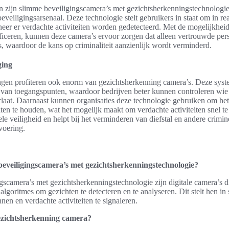
n zijn slimme beveiligingscamera’s met gezichtsherkenningstechnologie
veiligingsarsenaal. Deze technologie stelt gebruikers in staat om in r
eer er verdachte activiteiten worden gedetecteerd. Met de mogelijkhe
tificeren, kunnen deze camera’s ervoor zorgen dat alleen vertrouwde pe
s, waardoor de kans op criminaliteit aanzienlijk wordt verminderd.
ging
gen profiteren ook enorm van gezichtsherkenning camera’s. Deze syste
van toegangspunten, waardoor bedrijven beter kunnen controleren wi
laat. Daarnaast kunnen organisaties deze technologie gebruiken om het
ten te houden, wat het mogelijk maakt om verdachte activiteiten snel te 
le veiligheid en helpt bij het verminderen van diefstal en andere crimine
voering.
beveiligingscamera’s met gezichtsherkenningstechnologie?
gscamera’s met gezichtsherkenningstechnologie zijn digitale camera’s 
lgoritmes om gezichten te detecteren en te analyseren. Dit stelt hen in
nen en verdachte activiteiten te signaleren.
ezichtsherkenning camera?