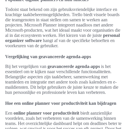
Todoist staat bekend om zijn gebruiksvriendelijke interface en
krachtige taakbeheermogelijkheden. Trello biedt visuele boards
die teamgenoten in staat stellen om samen te werken aan
projecten. Microsoft Planner integreert naadloos met andere
Microsoft-producten, wat het ideaal maakt voor organisaties die
al in dat ecosysteem werken. Het kiezen van de juiste
personal
organizer software
hangt af van de specifieke behoeften en
voorkeuren van de gebruiker.
Vergelijking van geavanceerde agenda-apps
Bij het vergelijken van
geavanceerde agenda-apps
is het
essentieel om te kijken naar verschillende functionaliteiten.
Belangrijke aspecten zijn taakbeheer, samenwerking met
teamleden en integratie met andere tools zoals kalenders en e-
maildiensten. Dit helpt gebruikers de juiste keuze te maken die
hun persoonlijke en professionele leven kan verbeteren.
Hoe een online planner voor productiviteit kan bijdragen
Een
online planner voor productiviteit
biedt aanzienlijke
voordelen, zoals het verbeteren van de samenwerking binnen
teams. Het overzichtelijke dashboard helpt om deadlines beter te
volgen, wat cruciaal is voor het succes van elk project. Door het