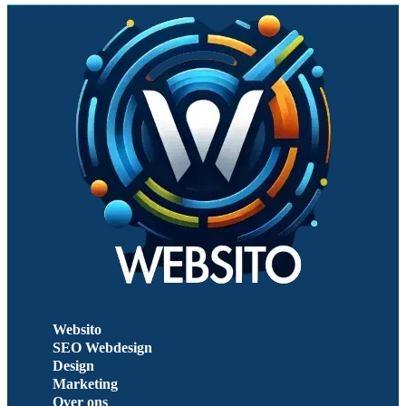
Websito
SEO Webdesign
Design
Marketing
Over ons