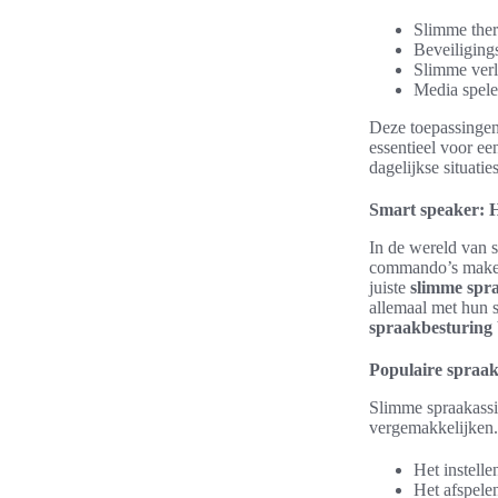
Slimme ther
Beveiliging
Slimme verl
Media spele
Deze toepassingen
essentieel voor ee
dagelijkse situaties
Smart speaker: 
In de wereld van 
commando’s maken 
juiste
slimme spra
allemaal met hun 
spraakbesturing
Populaire spraak
Slimme spraakassi
vergemakkelijken.
Het instelle
Het afspele