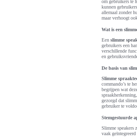
om gebruikers te 
kunnen gebruikers
allemaal zonder hu
maar verhoogt ook 
Wat is een slimm
Een
slimme spea
gebruikers een ha
verschillende func
en gebruiksvriende
De basis van sli
Slimme spraakte
commando’s te he
begrijpen wat deze
spraakherkenning, 
gezorgd dat slimme
gebruiker te voldo
Stemgestuurde a
Slimme speakers z
vaak geïntegreerd 