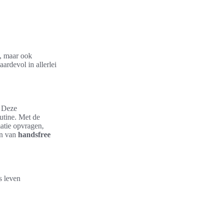
g, maar ook
ardevol in allerlei
 Deze
utine. Met de
atie opvragen,
en van
handsfree
s leven