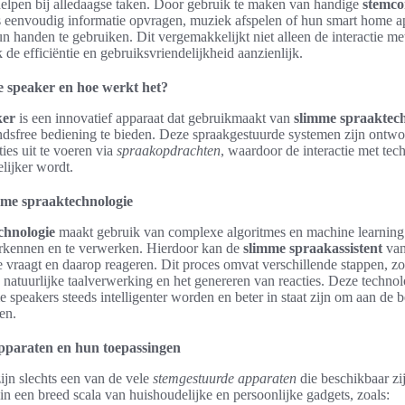
helpen bij alledaagse taken. Door gebruik te maken van handige
stemc
 eenvoudig informatie opvragen, muziek afspelen of hun smart home a
n handen te gebruiken. Dit vergemakkelijkt niet alleen de interactie me
de efficiëntie en gebruiksvriendelijkheid aanzienlijk.
e speaker en hoe werkt het?
ker
is een innovatief apparaat dat gebruikmaakt van
slimme spraaktec
ndsfree bediening te bieden. Deze spraakgestuurde systemen zijn ontw
ties uit te voeren via
spraakopdrachten
, waardoor de interactie met tech
lijker wordt.
mme spraaktechnologie
chnologie
maakt gebruik van complexe algoritmes en machine learnin
rkennen en te verwerken. Hierdoor kan de
slimme spraakassistent
van
 vraagt en daarop reageren. Dit proces omvat verschillende stappen, zo
natuurlijke taalverwerking en het genereren van reacties. Deze technol
 speakers steeds intelligenter worden en beter in staat zijn om aan de 
en.
pparaten en hun toepassingen
ijn slechts een van de vele
stemgestuurde apparaten
die beschikbaar zi
in een breed scala van huishoudelijke en persoonlijke gadgets, zoals: