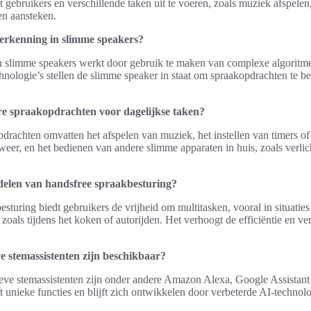
ebruikers en verschillende taken uit te voeren, zoals muziek afspelen
en aansteken.
erkenning in slimme speakers?
 slimme speakers werkt door gebruik te maken van complexe algoritm
hnologie’s stellen de slimme speaker in staat om spraakopdrachten te be
re spraakopdrachten voor dagelijkse taken?
drachten omvatten het afspelen van muziek, het instellen van timers of
eer, en het bedienen van andere slimme apparaten in huis, zoals verlic
delen van handsfree spraakbesturing?
sturing biedt gebruikers de vrijheid om multitasken, vooral in situatie
 zoals tijdens het koken of autorijden. Het verhoogt de efficiëntie en v
ve stemassistenten zijn beschikbaar?
ieve stemassistenten zijn onder andere Amazon Alexa, Google Assistant 
ft unieke functies en blijft zich ontwikkelen door verbeterde AI-technol