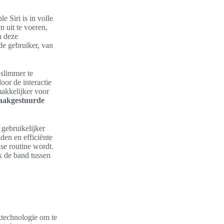
 Siri is in volle
 uit te voeren,
n deze
de gebruiker, van
 slimmer te
oor de interactie
makkelijker voor
aakgestuurde
 gebruikelijker
den en efficiënte
kse routine wordt.
ok de band tussen
ktechnologie om te