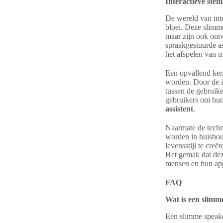
Interactieve ste
De wereld van inte
bloei. Deze slimm
maar zijn ook ont
spraakgestuurde as
het afspelen van m
Een opvallend ken
worden. Door de in
tussen de gebruik
gebruikers om hun
assistent
.
Naarmate de techno
worden in huishou
levensstijl te cre
Het gemak dat deze
mensen en hun ap
FAQ
Wat is een slimm
Een slimme speake