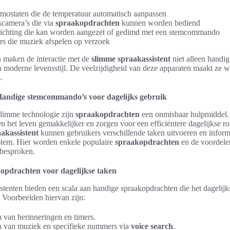
mostaten die de temperatuur automatisch aanpassen
scamera’s die via
spraakopdrachten
kunnen worden bediend
ichting die kan worden aangezet of gedimd met een stemcommando
rs die muziek afspelen op verzoek
 maken de interactie met de
slimme spraakassistent
niet alleen handi
n moderne levensstijl. De veelzijdigheid van deze apparaten maakt ze wa
.
Handige stemcommando’s voor dagelijks gebruik
slimme technologie zijn
spraakopdrachten
een onmisbaar hulpmiddel.
het leven gemakkelijker en zorgen voor een efficiëntere dagelijkse ro
akassistent
kunnen gebruikers verschillende taken uitvoeren en inform
stem. Hier worden enkele populaire
spraakopdrachten
en de voordel
besproken.
opdrachten voor dagelijkse taken
stenten bieden een scala aan handige spraakopdrachten die het dagelijk
 Voorbeelden hiervan zijn:
n van herinneringen en timers.
n van muziek en specifieke nummers via
voice search
.