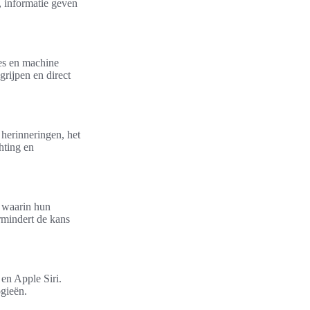
, informatie geven
es en machine
grijpen en direct
 herinneringen, het
hting en
s waarin hun
ermindert de kans
en Apple Siri.
ogieën.