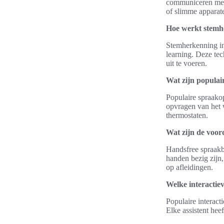
communiceren met g
of slimme apparat
Hoe werkt stemh
Stemherkenning in
learning. Deze tec
uit te voeren.
Wat zijn populai
Populaire spraakop
opvragen van het w
thermostaten.
Wat zijn de voor
Handsfree spraakbe
handen bezig zijn,
op afleidingen.
Welke interactie
Populaire interact
Elke assistent hee