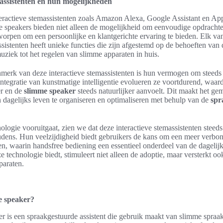
massistenten en hun mogelijkheden
ractieve stemassistenten zoals Amazon Alexa, Google Assistant en Apple
e speakers bieden niet alleen de mogelijkheid om eenvoudige opdrachten
worpen om een persoonlijke en klantgerichte ervaring te bieden. Elk va
sistenten heeft unieke functies die zijn afgestemd op de behoeften van 
uziek tot het regelen van slimme apparaten in huis.
merk van deze interactieve stemassistenten is hun vermogen om steeds
tegratie van kunstmatige intelligentie evolueren ze voortdurend, waard
er en de
slimme speaker
steeds natuurlijker aanvoelt. Dit maakt het ge
 dagelijks leven te organiseren en optimaliseren met behulp van de
spr
logie vooruitgaat, zien we dat deze interactieve stemassistenten steeds
dens. Hun veelzijdigheid biedt gebruikers de kans om een meer verbon
ëren, waarin handsfree bediening een essentieel onderdeel van de dagelij
 technologie biedt, stimuleert niet alleen de adoptie, maar versterkt o
paraten.
e speaker?
r is een spraakgestuurde assistent die gebruik maakt van slimme spraa