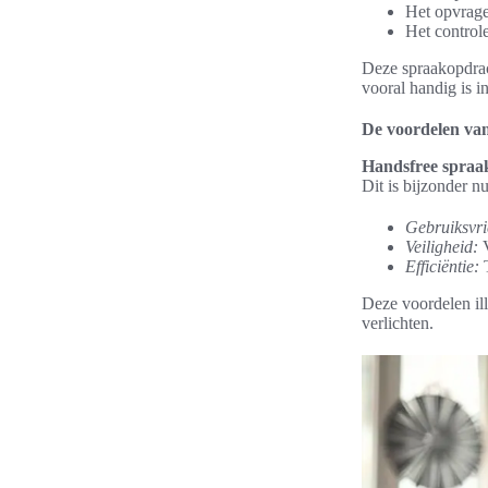
Het opvrage
Het control
Deze spraakopdrac
vooral handig is in
De voordelen va
Handsfree spraa
Dit is bijzonder n
Gebruiksvri
Veiligheid:
V
Efficiëntie:
T
Deze voordelen ill
verlichten.