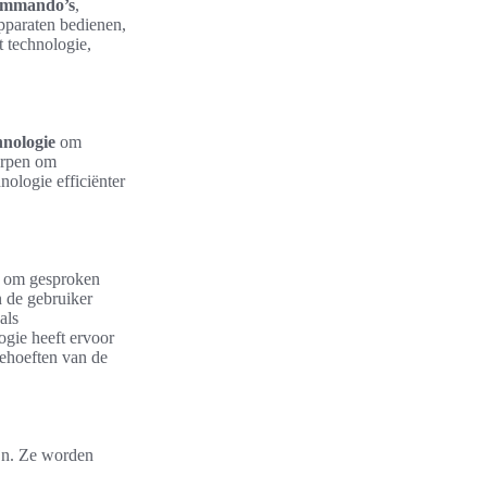
ommando’s
,
pparaten bedienen,
t technologie,
hnologie
om
orpen om
nologie efficiënter
g om gesproken
 de gebruiker
als
ogie heeft ervoor
behoeften van de
jn. Ze worden