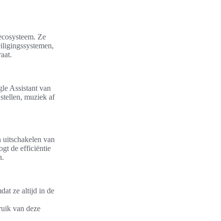
-ecosysteem. Ze
iligingssystemen,
aat.
le Assistant van
stellen, muziek af
n uitschakelen van
gt de efficiëntie
n.
at ze altijd in de
ruik van deze