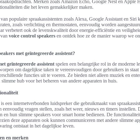
praakopdrachten. Merken zoals Amazon Echo, Google Nest en Apple
tionaliteiten die het leven gemakkelijker maken.
 van populaire spraakassistenten zoals Alexa, Google Assistant en Siri
raten, zoals verlichting en thermostaten, eenvoudig worden aangestuurd.
ar verbetert ook de levenskwaliteit door energie-efficiëntie en veilighei
 van
voice control speakers
en ontdek hoe ze de manier waarop we on
peakers met geïntegreerde assistent?
et geïntegreerde assistent
spelen een belangrijke rol in de moderne le
worpen om dagelijkse taken te vereenvoudigen door gebruikers in staat 
rschillende functies uit te voeren. Ze bieden niet alleen muziek en ent
n slimme hub voor het beheren van andere apparaten in huis.
ionaliteit
is een internetverbonden luidspreker die gebruikmaakt van spraakassist
 eenvoudig vragen stellen, zoals het weer, nieuws en timers instellen.
n en hun slimme speakers voor smart home bedienen. De functionaliteit
gezien deze apparaten ook kunnen communiceren met andere slimme ap
varing ontstaat in het dagelijkse leven.
len en merken