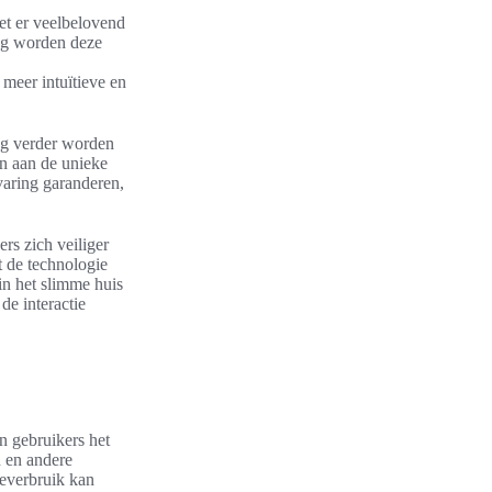
et er veelbelovend
ing worden deze
meer intuïtieve en
og verder worden
en aan de unieke
varing garanderen,
.
rs zich veiliger
t de technologie
in het slimme huis
de interactie
n gebruikers het
 en andere
ieverbruik kan