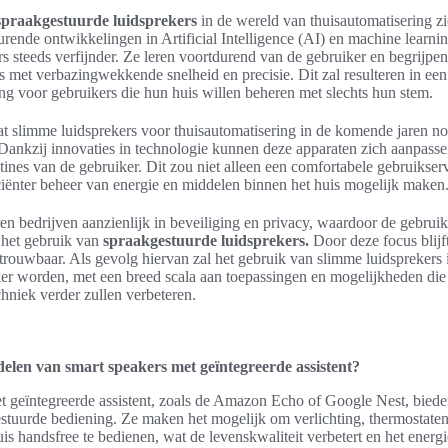
spraakgestuurde luidsprekers
in de wereld van thuisautomatisering zi
urende ontwikkelingen in Artificial Intelligence (AI) en machine learn
s steeds verfijnder. Ze leren voortdurend van de gebruiker en begrijpen
met verbazingwekkende snelheid en precisie. Dit zal resulteren in een 
ng voor gebruikers die hun huis willen beheren met slechts hun stem.
t slimme luidsprekers voor thuisautomatisering in de komende jaren n
 Dankzij innovaties in technologie kunnen deze apparaten zich aanpass
ines van de gebruiker. Dit zou niet alleen een comfortabele gebruikser
ciënter beheer van energie en middelen binnen het huis mogelijk maken
en bedrijven aanzienlijk in beveiliging en privacy, waardoor de gebruike
 het gebruik van
spraakgestuurde luidsprekers.
Door deze focus blijf
trouwbaar. Als gevolg hiervan zal het gebruik van slimme luidsprekers 
ker worden, met een breed scala aan toepassingen en mogelijkheden die 
hniek verder zullen verbeteren.
delen van smart speakers met geïntegreerde assistent?
t geïntegreerde assistent, zoals de Amazon Echo of Google Nest, biede
tuurde bediening. Ze maken het mogelijk om verlichting, thermostaten
uis handsfree te bedienen, wat de levenskwaliteit verbetert en het energ