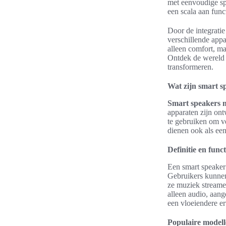
met eenvoudige s
een scala aan func
Door de integratie
verschillende appa
alleen comfort, ma
Ontdek de wereld
transformeren.
Wat zijn smart s
Smart speakers m
apparaten zijn ont
te gebruiken om ve
dienen ook als ee
Definitie en funct
Een smart speaker 
Gebruikers kunnen
ze muziek streame
alleen audio, aan
een vloeiendere er
Populaire model