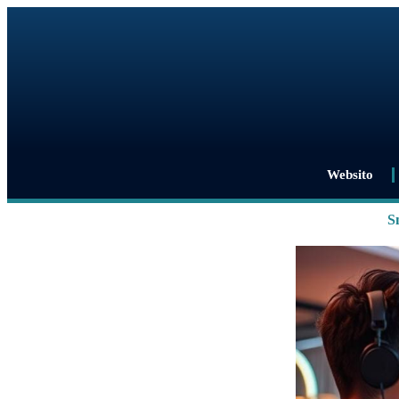
Websito
S