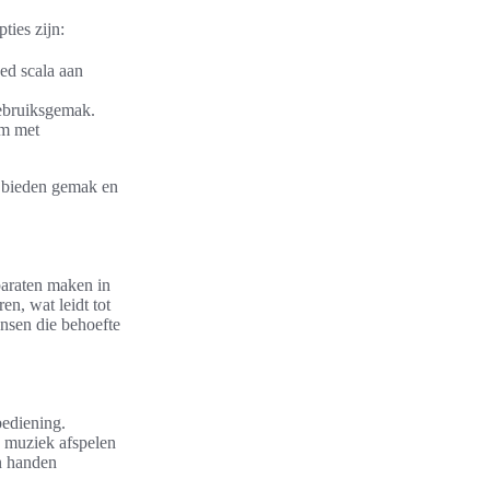
ties zijn:
ed scala aan
gebruiksgemak.
em met
n bieden gemak en
paraten maken in
n, wat leidt tot
ensen die behoefte
ediening.
e muziek afspelen
un handen