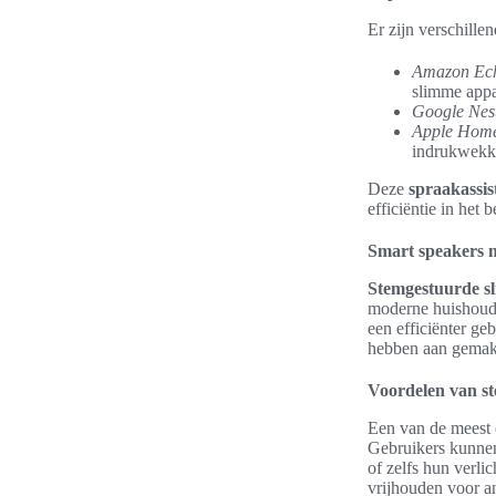
Er zijn verschille
Amazon Ec
slimme appa
Google Nes
Apple Hom
indrukwekk
Deze
spraakassis
efficiëntie in het
Smart speakers me
Stemgestuurde s
moderne huishoude
een efficiënter ge
hebben aan gemak e
Voordelen van st
Een van de meest
Gebruikers kunn
of zelfs hun verl
vrijhouden voor an