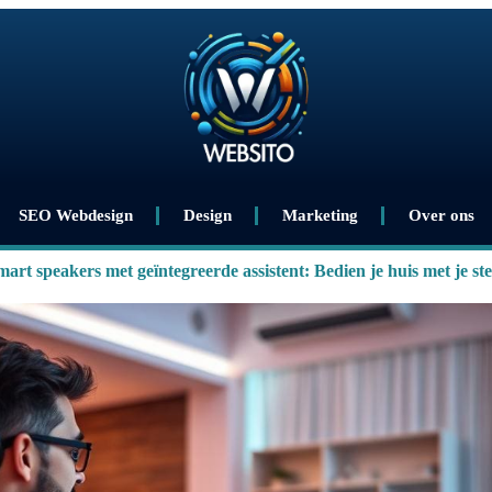
SEO Webdesign
Design
Marketing
Over ons
mart speakers met geïntegreerde assistent: Bedien je huis met je st