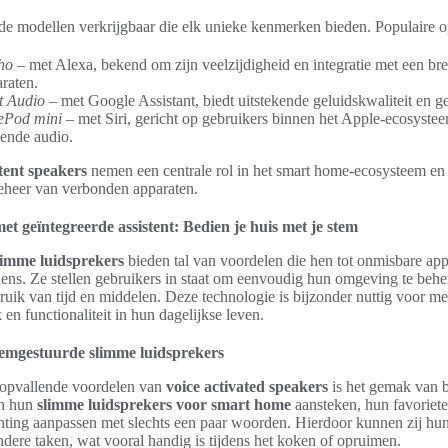
nde modellen verkrijgbaar die elk unieke kenmerken bieden. Populaire op
ho
– met Alexa, bekend om zijn veelzijdigheid en integratie met een bre
raten.
t Audio
– met Google Assistant, biedt uitstekende geluidskwaliteit en 
ePod mini
– met Siri, gericht op gebruikers binnen het Apple-ecosyste
ende audio.
tent speakers
nemen een centrale rol in het smart home-ecosysteem e
 beheer van verbonden apparaten.
t geïntegreerde assistent: Bedien je huis met je stem
limme luidsprekers
bieden tal van voordelen die hen tot onmisbare ap
ns. Ze stellen gebruikers in staat om eenvoudig hun omgeving te behere
bruik van tijd en middelen. Deze technologie is bijzonder nuttig voor m
n functionaliteit in hun dagelijkse leven.
emgestuurde slimme luidsprekers
 opvallende voordelen van
voice activated speakers
is het gemak van b
en hun
slimme luidsprekers voor smart home
aansteken, hun favoriet
ichting aanpassen met slechts een paar woorden. Hierdoor kunnen zij h
dere taken, wat vooral handig is tijdens het koken of opruimen.