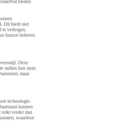
 HomePod bieden
 kunnen
 Dit biedt niet
d te verhogen.
ze huizen beheren
vensstijl. Deze
te stellen hun stem
ertainment, maar
ent technologie.
 Daarnaast kunnen
 reikt verder dan
paraten, waardoor