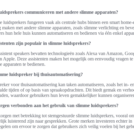
uidsprekers communiceren met andere slimme apparaten?
de luidsprekers fungeren vaak als centrale hubs binnen een smart home
 maken met andere slimme apparaten, zoals slimme verlichting en beve
rs hun hele huis kunnen automatiseren en bedienen via één enkel appar
stenten zijn populair in slimme luidsprekers?
ssistent speakers bevatten technologieën zoals Alexa van Amazon, Goog
an Apple. Deze assistenten maken het mogelijk om eenvoudig vragen te 
e apparaten te bedienen.
imme luidspreker bij thuisautomatisering?
eker voor thuisautomatisering kan taken automatiseren, zoals het in- e
lde tijden of op basis van spraakopdrachten. Dit biedt gemak en verhoo
uden, waardoor gebruikers hun leven gemakkelijker kunnen organisere
orgen verbonden aan het gebruik van slimme luidsprekers?
yzorgen met betrekking tot stemgestuurde slimme luidsprekers, vooral omd
lijk luisterend zijn naar gesprekken. Grote merken investeren echter in
gelen om ervoor te zorgen dat gebruikers zich veilig voelen bij het geb