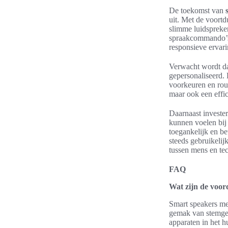
De toekomst van
uit. Met de voortd
slimme luidspreker
spraakcommando’s 
responsieve ervari
Verwacht wordt da
gepersonaliseerd.
voorkeuren en rout
maar ook een effi
Daarnaast invester
kunnen voelen bij
toegankelijk en be
steeds gebruikelij
tussen mens en tec
FAQ
Wat zijn de voor
Smart speakers me
gemak van stemges
apparaten in het h