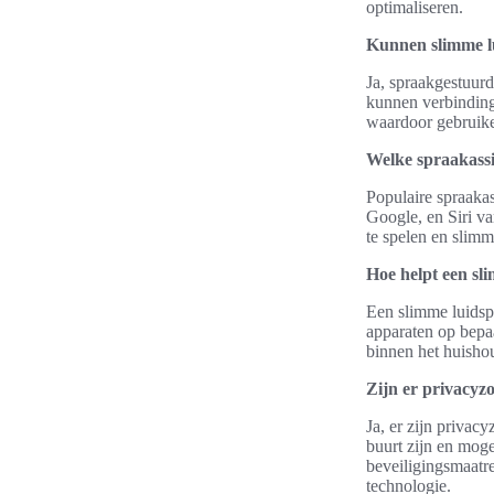
optimaliseren.
Kunnen slimme l
Ja, spraakgestuur
kunnen verbinding
waardoor gebruike
Welke spraakassi
Populaire spraaka
Google, en Siri v
te spelen en slimm
Hoe helpt een sl
Een slimme luidspr
apparaten op bepaa
binnen het huisho
Zijn er privacyz
Ja, er zijn privac
buurt zijn en moge
beveiligingsmaatre
technologie.