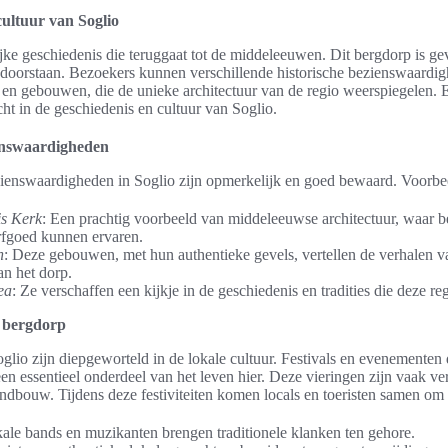
cultuur van Soglio
ijke geschiedenis die teruggaat tot de middeleeuwen. Dit bergdorp is g
n doorstaan. Bezoekers kunnen verschillende historische bezienswaardi
 en gebouwen, die de unieke architectuur van de regio weerspiegelen. 
cht in de geschiedenis en cultuur van Soglio.
ienswaardigheden
zienswaardigheden in Soglio zijn opmerkelijk en goed bewaard. Voorbee
is Kerk
: Een prachtig voorbeeld van middeleeuwse architectuur, waar b
erfgoed kunnen ervaren.
n
: Deze gebouwen, met hun authentieke gevels, vertellen de verhalen v
n het dorp.
ea
: Ze verschaffen een kijkje in de geschiedenis en tradities die deze r
t bergdorp
oglio zijn diepgeworteld in de lokale cultuur. Festivals en evenementen d
een essentieel onderdeel van het leven hier. Deze vieringen zijn vaak v
ndbouw. Tijdens deze festiviteiten komen locals en toeristen samen om 
kale bands en muzikanten brengen traditionele klanken ten gehore.