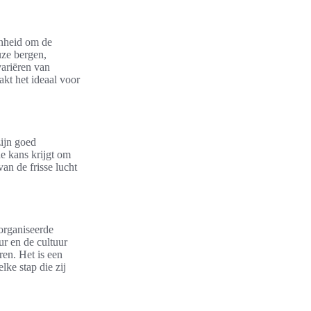
enheid om de
uze bergen,
variëren van
kt het ideaal voor
zijn goed
e kans krijgt om
an de frisse lucht
eorganiseerde
ur en de cultuur
en. Het is een
lke stap die zij