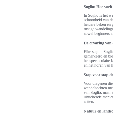
Soglio: Hoe voel
In Soglio is het w
schoonheid van de
heldere beken en 
rustige wandelinge
zowel beginners a
De ervaring van
Elke stap in Sogli
gemarkeerd en bie
het spectaculaire 
en het horen van 
Stap voor stap d
Voor diegenen die 
wandeltochten met 
van Soglio, maar 
uitstekende manier
zetten.
Natuur en lands