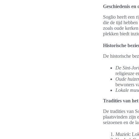
Geschiedenis en 
Soglio heeft een r
die de tijd hebbe
zoals oude kerken
plekken biedt inzi
Historische bez
De historische be
De Sint-Jor
religieuze 
Oude huize
bewoners va
Lokale mus
Tradities van he
De tradities van S
plaatsvinden zijn 
seizoenen en de la
Muziek
: Lo