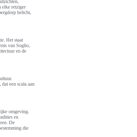
itzichten,
elke reiziger
bergdorp belicht,
e. Het staat
enis van Soglio,
itectuur en de
.
ultuur.
 dat een scala aan
lijke omgeving.
adities en
eren. De
bestemming die