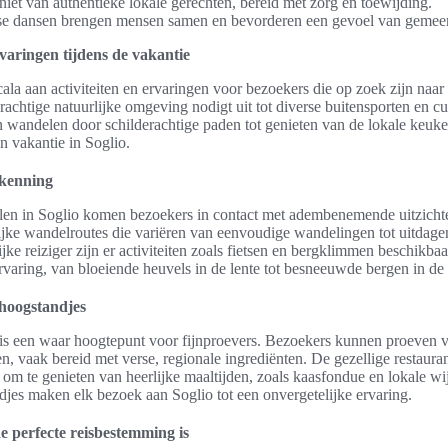
niet van authentieke lokale gerechten, bereid met zorg en toewijding.
se dansen brengen mensen samen en bevorderen een gevoel van gemee
rvaringen tijdens de vakantie
cala aan activiteiten en ervaringen voor bezoekers die op zoek zijn naar
achtige natuurlijke omgeving nodigt uit tot diverse buitensporten en cu
wandelen door schilderachtige paden tot genieten van de lokale keuken
en vakantie in Soglio.
kenning
len in Soglio komen bezoekers in contact met adembenemende uitzicht
lrijke wandelroutes die variëren van eenvoudige wandelingen tot uitdag
jke reiziger zijn er activiteiten zoals fietsen en bergklimmen beschikbaa
rvaring, van bloeiende heuvels in de lente tot besneeuwde bergen in de 
 hoogstandjes
is een waar hoogtepunt voor fijnproevers. Bezoekers kunnen proeven va
n, vaak bereid met verse, regionale ingrediënten. De gezellige restaura
t om te genieten van heerlijke maaltijden, zoals kaasfondue en lokale w
djes maken elk bezoek aan Soglio tot een onvergetelijke ervaring.
 perfecte reisbestemming is