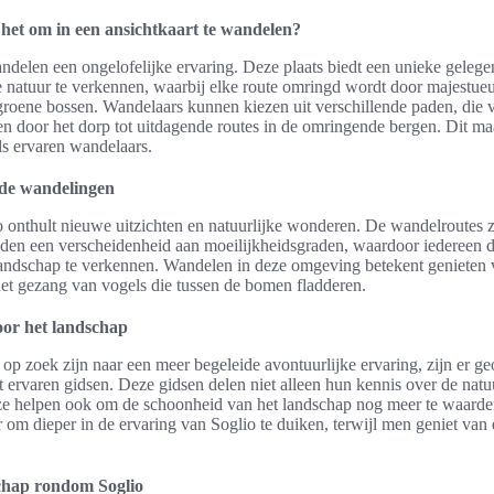
t het om in een ansichtkaart te wandelen?
andelen een ongelofelijke ervaring. Deze plaats biedt een unieke geleg
 natuur te verkennen, waarbij elke route omringd wordt door majestue
groene bossen. Wandelaars kunnen kiezen uit verschillende paden, die 
n door het dorp tot uitdagende routes in de omringende bergen. Dit maa
ls ervaren wandelaars.
 de wandelingen
o onthult nieuwe uitzichten en natuurlijke wonderen. De wandelroutes 
den een verscheidenheid aan moeilijkheidsgraden, waardoor iedereen d
landschap te verkennen. Wandelen in deze omgeving betekent genieten v
het gezang van vogels die tussen de bomen fladderen.
oor het landschap
op zoek zijn naar een meer begeleide avontuurlijke ervaring, zijn er g
ervaren gidsen. Deze gidsen delen niet alleen hun kennis over de natu
ze helpen ook om de schoonheid van het landschap nog meer te waarder
 om dieper in de ervaring van Soglio te duiken, terwijl men geniet van e
chap rondom Soglio