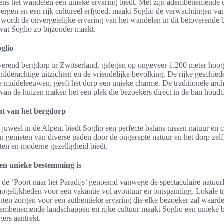
dens het wandelen een unieke ervaring biedt. Met zijn adembenemende u
rgen en een rijk cultureel erfgoed, maakt Soglio de verwachtingen van 
el wordt de onvergetelijke ervaring van het wandelen in dit betoverende 
at Soglio zo bijzonder maakt.
oglio
overend bergdorp in Zwitserland, gelegen op ongeveer 1.200 meter hoogt
ilderachtige uitzichten en de vriendelijke bevolking. De rijke geschied
de middeleeuwen, geeft het dorp een unieke charme. De traditionele arch
van de huizen maken het een plek die bezoekers direct in de ban houdt
ht van het bergdorp
juweel in de Alpen, biedt Soglio een perfecte balans tussen natuur en c
 genieten van diverse paden door de ongerepte natuur en het dorp zelf,
ten en moderne gezelligheid biedt.
en unieke bestemming is
 de ‘Poort naar het Paradijs’ genoemd vanwege de spectaculaire natuur
mogelijkheden voor een vakantie vol avontuur en ontspanning. Lokale tr
nten zorgen voor een authentieke ervaring die elke bezoeker zal waard
embenemende landschappen en rijke cultuur maakt Soglio een unieke 
igers aantrekt.