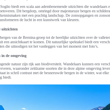
oglio biedt een scala aan adembenemende uitzichten die wandelaars 
betoveren. Dit bergdorp, omringd door majestueuze bergen en schilderac
r kennismaken met een prachtig landschap. De zonsopgangen en zonson
ransformeren de lucht in een kunstwerk van kleuren.
uitzichten
ergen van de Bernina-groep tot de heerlijke uitzichten over de valleie
t uit een ansichtkaart te komen. Dit natuurlijke spektakel biedt een vers
en die uitnodigen tot het vastleggen van het moment met foto’s.
a in de omgeving
gende natuur zijn rijk aan biodiversiteit. Wandelaars kunnen een vers
serveren, waaronder zeldzame soorten die in deze alpine omgeving leve
staat in schril contrast met de besneeuwde bergen in de winter, wat elk
g biedt.