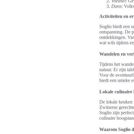
Voedsel
: Ge
Dans
: Volk
Activiteiten en e
Soglio biedt een s
ontspanning. De pr
ontdekkingen. Van 
wat wils tijdens e
Wandelen en ver
Tijdens het wande
natuur. Er zijn ta
Voor de avontuurli
biedt een unieke e
Lokale culinaire
De lokale keuken 
Zwitserse gerechte
Soglio zijn perfec
culinaire hoogstan
Waarom Soglio de