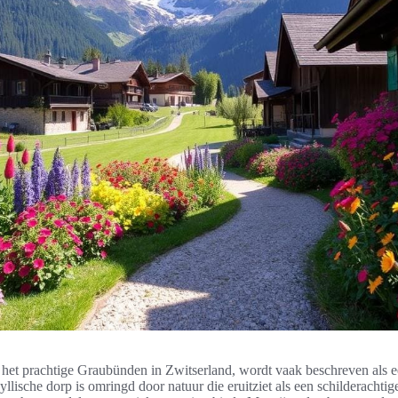
n het prachtige Graubünden in Zwitserland, wordt vaak beschreven als 
yllische dorp is omringd door natuur die eruitziet als een schilderachtig