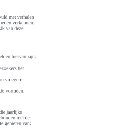
evuld met verhalen
gheden verkennen,
Elk van deze
lden hiervan zijn:
ezoekers het
an vroegere
egio vormden.
ie jaarlijks
erbonden met de
te genieten van: