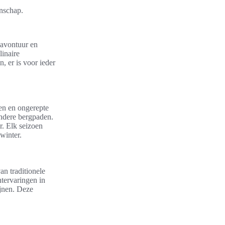
nschap.
 avontuur en
linaire
, er is voor ieder
en en ongerepte
endere bergpaden.
r. Elk seizoen
winter.
n traditionele
ntervaringen in
ijnen. Deze