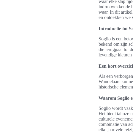
waar elke stap tij
indrukwekkende be
waar. In dit artik
en ontdekken we w
Introductie tot S
Soglio is een bet
bekend om zijn sch
die teruggaat tot 
levendige kleuren 
Een kort overzic
Als een verborgen 
Wandelaars kunnen
historische elemen
Waarom Soglio e
Soglio wordt vaak
Het biedt talloze 
culturele eveneme
combinatie van ad
elke jaar vele reiz