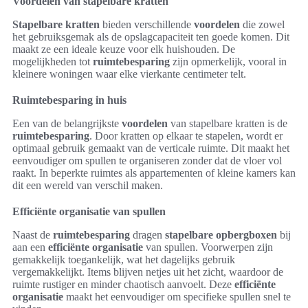
Voordelen van stapelbare kratten
Stapelbare kratten
bieden verschillende
voordelen
die zowel
het gebruiksgemak als de opslagcapaciteit ten goede komen. Dit
maakt ze een ideale keuze voor elk huishouden. De
mogelijkheden tot
ruimtebesparing
zijn opmerkelijk, vooral in
kleinere woningen waar elke vierkante centimeter telt.
Ruimtebesparing in huis
Een van de belangrijkste
voordelen
van stapelbare kratten is de
ruimtebesparing
. Door kratten op elkaar te stapelen, wordt er
optimaal gebruik gemaakt van de verticale ruimte. Dit maakt het
eenvoudiger om spullen te organiseren zonder dat de vloer vol
raakt. In beperkte ruimtes als appartementen of kleine kamers kan
dit een wereld van verschil maken.
Efficiënte organisatie van spullen
Naast de
ruimtebesparing
dragen
stapelbare opbergboxen
bij
aan een
efficiënte organisatie
van spullen. Voorwerpen zijn
gemakkelijk toegankelijk, wat het dagelijks gebruik
vergemakkelijkt. Items blijven netjes uit het zicht, waardoor de
ruimte rustiger en minder chaotisch aanvoelt. Deze
efficiënte
organisatie
maakt het eenvoudiger om specifieke spullen snel te