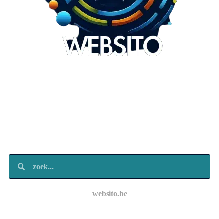
Websito
SEO Webdesign
Design
Marketing
Over ons
Contact
websito.be