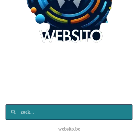
Websito
SEO Webdesign
Design
Marketing
Over ons
Contact
websito.be