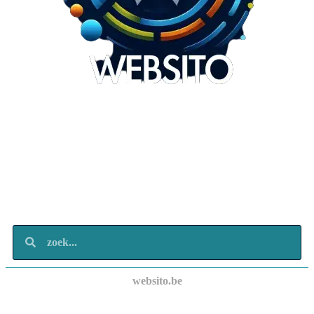
Websito
SEO Webdesign
Design
Marketing
Over ons
Contact
websito.be