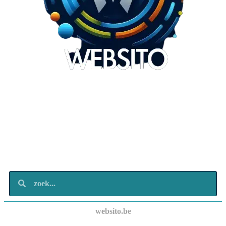
Websito
SEO Webdesign
Design
Marketing
Over ons
Contact
websito.be