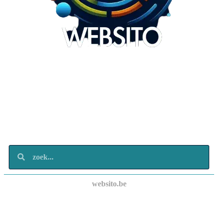
Websito
SEO Webdesign
Design
Marketing
Over ons
Contact
websito.be