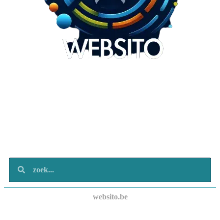
Websito
SEO Webdesign
Design
Marketing
Over ons
Contact
websito.be