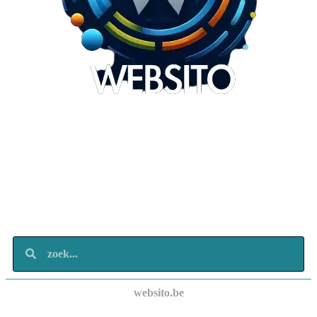
Websito
SEO Webdesign
Design
Marketing
Over ons
Contact
websito.be