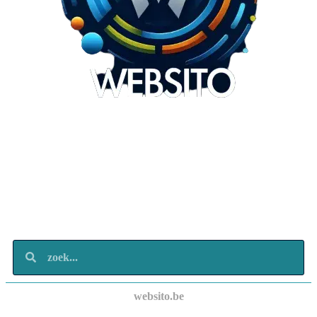
Websito
SEO Webdesign
Design
Marketing
Over ons
Contact
websito.be