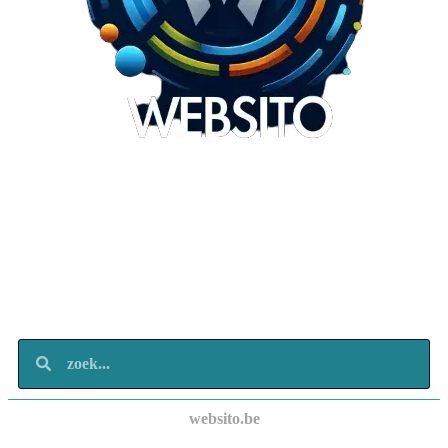
Websito
SEO Webdesign
Design
Marketing
Over ons
Contact
websito.be