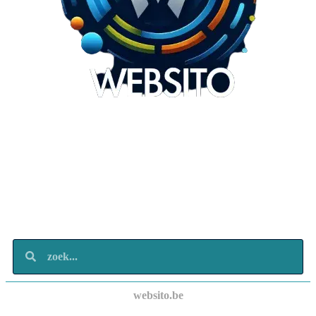
Websito
SEO Webdesign
Design
Marketing
Over ons
Contact
websito.be