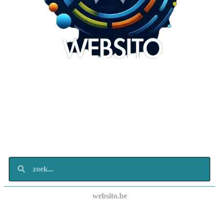
Websito
SEO Webdesign
Design
Marketing
Over ons
Contact
websito.be