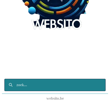
Websito
SEO Webdesign
Design
Marketing
Over ons
Contact
websito.be