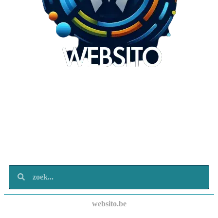
Websito
SEO Webdesign
Design
Marketing
Over ons
Contact
websito.be