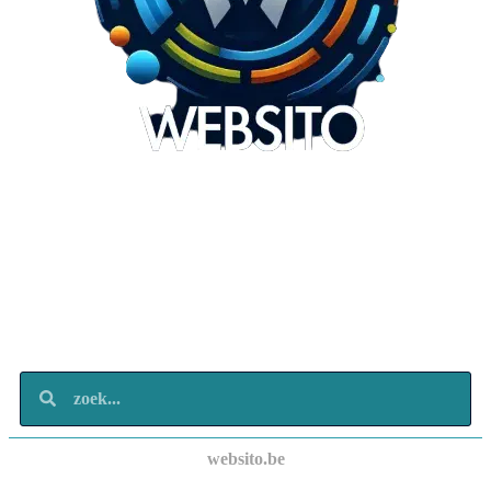
Websito
SEO Webdesign
Design
Marketing
Over ons
Contact
websito.be