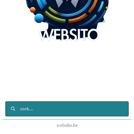
Websito
SEO Webdesign
Design
Marketing
Over ons
Contact
websito.be